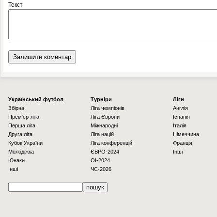
Текст
Українcький футбол
Турніри
Ліги
Збірна
Ліга чемпіонів
Англія
Прем'єр-ліга
Ліга Європи
Іспанія
Перша ліга
Міжнародні
Італія
Друга ліга
Ліга націй
Німеччина
Кубок України
Ліга конференцій
Франція
Молодіжка
ЄВРО-2024
Інші
Юнаки
OI-2024
Інші
ЧС-2026