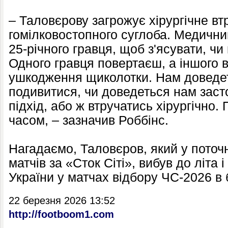
– Таловєрову загрожує хірургічне в
гомілковостопного суглоба. Медични
25-річного гравця, щоб з'ясувати, чи
Одного гравця повертаєш, а іншого 
ушкодження щиколотки. Нам доведет
подивитися, чи доведеться нам заст
підхід, або ж втручатись хірургічно
часом, – зазначив Роббінс.
Нагадаємо, Таловєров, який у поточн
матчів за «Сток Сіті», вибув до літа 
України у матчах відбору ЧС-2026 в 
22 березня 2026 13:52
http://footboom1.com