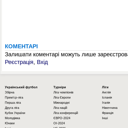
КОМЕНТАРІ
Залишати коментарі можуть лише зареєстрова
Реєстрація
,
Вхід
Українcький футбол
Турніри
Ліги
Збірна
Ліга чемпіонів
Англія
Прем'єр-ліга
Ліга Європи
Іспанія
Перша ліга
Міжнародні
Італія
Друга ліга
Ліга націй
Німеччина
Кубок України
Ліга конференцій
Франція
Молодіжка
ЄВРО-2024
Інші
Юнаки
OI-2024