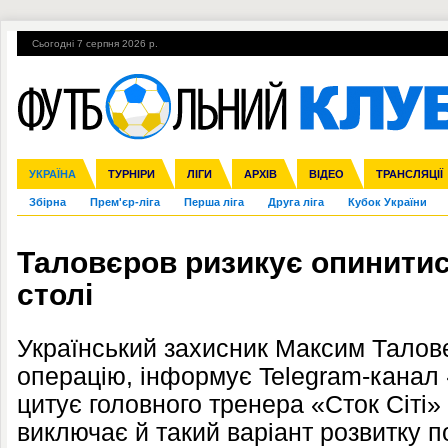
Сьогодні 7 серпня 2026 р.
Гарячі теми
УПЛ, 1-й тур
ВІЙНА
УПЛ-ПЕРЕХОДИ
УКРАЇНА
Ліга чемпіонів
Англія
ЧС-2014
Іспанія
ЄВРО-2016
ТУРНІРИ
Ліга Європи
Італія
Росія
ЛІГИ
Німеччина
Міжнародні
Кубок конфедерацій
АРХІВ
Франція
ВІДЕО
Ліга націй
Інші
ЧЄ-2015 (U-21
ТРАНСЛЯЦІЇ
Ліга конф
Збірна
Прем'єр-ліга
Перша ліга
Друга ліга
Кубок України
Таловєров ризикує опинитис
столі
Український захисник Максим Талов
операцію, інформує Telegram-канал 
цитує головного тренера «Сток Сіті»
виключає й такий варіант розвитку п