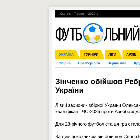
Сьогодні 7 серпня 2026 р.
Гарячі теми
УПЛ, 1-й тур
ВІЙНА
УКРАЇНА
Ліга чемпіонів
Англія
ЧС-2014
Іспанія
ЄВРО-2016
ТУРНІРИ
Ліга Європи
Італія
Росія
ЛІГИ
Німеччина
Міжнародні
Кубок ко
АРХІВ
Збірна
Прем'єр-ліга
Перша ліга
Дру
Зінченко обійшов Ребр
України
Лівий захисник збірної України Олекса
кваліфікації ЧС-2026 проти Азербайджа
Для 28-річного футболіста ця гра стал
За цим показником він обійшов Сергія Р