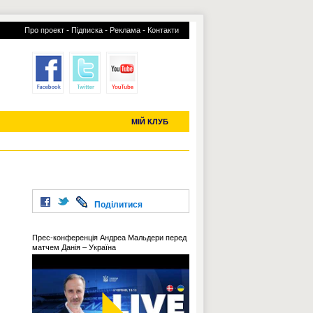
-
-
-
Про проект
Підписка
Реклама
Контакти
отий КЛУБ
УСІ ТРАНСФЕРИ
С-2019 (U-20)
ЧС-2022
МІЙ КЛУБ
Поділитися
Прес-конференція Андреа Мальдери перед
матчем Данія – Україна