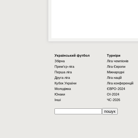
Українcький футбол
Турніри
Збірна
Ліга чемпіонів
Прем'єр-ліга
Ліга Європи
Перша ліга
Міжнародні
Друга ліга
Ліга націй
Кубок України
Ліга конференцій
Молодіжка
ЄВРО-2024
Юнаки
OI-2024
Інші
ЧС-2026