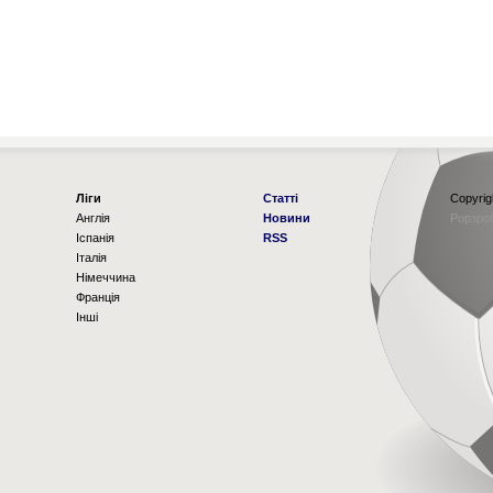
Ліги
Статті
Copyrig
Англія
Новини
Рорзро
Іспанія
RSS
Італія
Німеччина
Франція
Інші