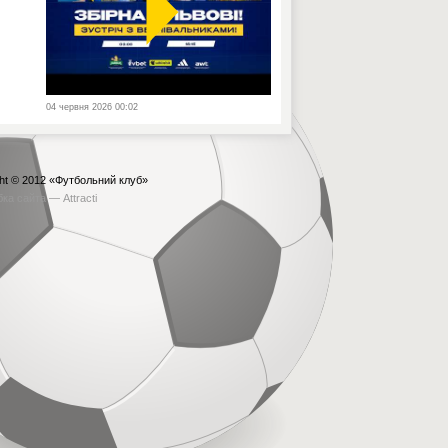
04 червня 2026 00:02
ht © 2012
«Футбольний клуб»
бка сайта —
Attracti