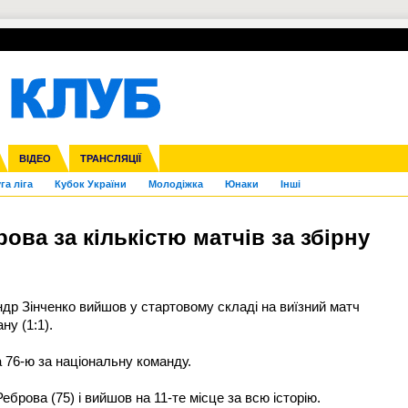
УПЛ-ПЕРЕХОДИ
СКРИЖАЛІ
ЄВРОКУБКИ
Зол
нфедерацій
Франція
ВІДЕО
Ліга націй
Інші
ЧЄ-2015 (U-21)
ТРАНСЛЯЦІЇ
Ліга конференцій
Копа Америка
ЄВРО-2024
ЧС-2018
OI-2024
ЄВРО-2020
ЧС-2026
Ч
га ліга
Кубок України
Молодіжка
Юнаки
Інші
ова за кількістю матчів за збірну
ндр Зінченко вийшов у стартовому складі на виїзний матч
ну (1:1).
а 76-ю за національну команду.
еброва (75) і вийшов на 11-те місце за всю історію.