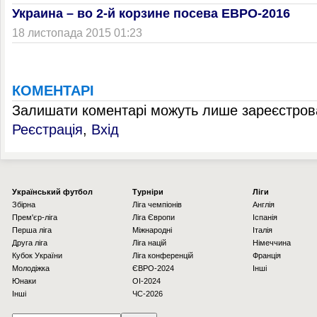
Украина – во 2-й корзине посева ЕВРО-2016
18 листопада 2015 01:23
КОМЕНТАРІ
Залишати коментарі можуть лише зареєстрова
Реєстрація
,
Вхід
Українcький футбол
Турніри
Ліги
Збірна
Ліга чемпіонів
Англія
Прем'єр-ліга
Ліга Європи
Іспанія
Перша ліга
Міжнародні
Італія
Друга ліга
Ліга націй
Німеччина
Кубок України
Ліга конференцій
Франція
Молодіжка
ЄВРО-2024
Інші
Юнаки
OI-2024
Інші
ЧС-2026