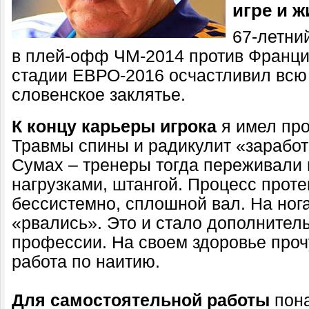
игре и ж
67-летни
в плей-офф ЧМ-2014 против Франции
стадии ЕВРО-2016 осчастливил всю 
словенское заклятье.
К концу карьеры игрока
я имел про
Травмы спины и радикулит «заработа
Сумах – тренеры тогда переживали
нагрузками, штангой. Процесс прот
бессистемно, сплошной вал. На ног
«рвались». Это и стало дополнител
профессии. На своем здоровье проч
работа по наитию.
Для самостоятельной работы
пона