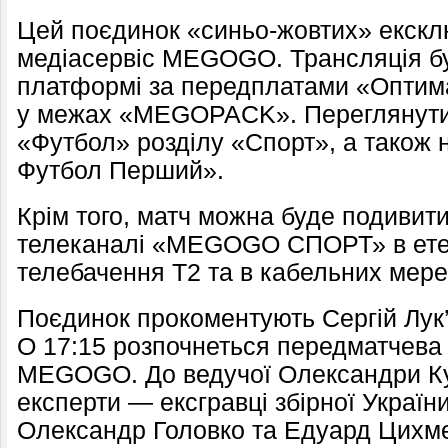
Цей поєдинок «синьо-жовтих» екск
медіасервіс MEGOGO. Трансляція бу
платформі за передплатами «Оптима
у межах «MEGOPACK». Переглянути г
«Футбол» розділу «Спорт», а тако
Футбол Перший».
Крім того, матч можна буде подивит
телеканалі «MEGOGO СПОРТ» в етер
телебачення Т2 та в кабельних мер
Поєдинок прокоментують Сергій Лук’
О 17:15 розпочнеться передматчева 
MEGOGO. До ведучої Олександри К
експерти — ексгравці збірної України
Олександр Головко та Едуард Цихме