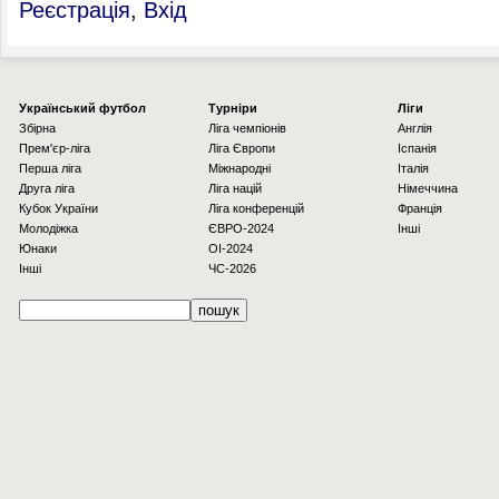
Реєстрація
,
Вхід
Українcький футбол
Турніри
Ліги
Збірна
Ліга чемпіонів
Англія
Прем'єр-ліга
Ліга Європи
Іспанія
Перша ліга
Міжнародні
Італія
Друга ліга
Ліга націй
Німеччина
Кубок України
Ліга конференцій
Франція
Молодіжка
ЄВРО-2024
Інші
Юнаки
OI-2024
Інші
ЧС-2026