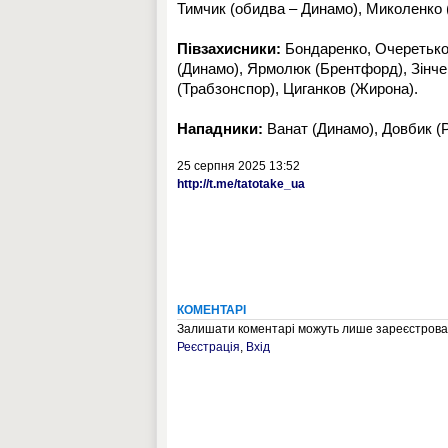
Тимчик (обидва – Динамо), Миколенко 
Півзахисники:
Бондаренко, Очеретько,
(Динамо), Ярмолюк (Брентфорд), Зінчен
(Трабзонспор), Циганков (Жирона).
Нападники:
Ванат (Динамо), Довбик (Р
25 серпня 2025 13:52
http://t.me/tatotake_ua
КОМЕНТАРІ
Залишати коментарі можуть лише зареєстрован
Реєстрація
,
Вхід