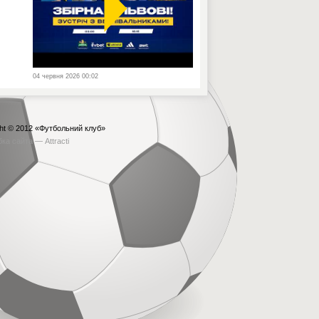
04 червня 2026 00:02
ht © 2012
«Футбольний клуб»
бка сайта —
Attracti