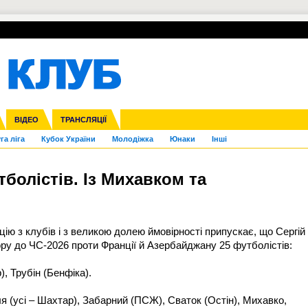
УПЛ-ПЕРЕХОДИ
СКРИЖАЛІ
ЄВРОКУБКИ
Зол
нфедерацій
Франція
ВІДЕО
Ліга націй
Інші
ЧЄ-2015 (U-21)
ТРАНСЛЯЦІЇ
Ліга конференцій
Копа Америка
ЄВРО-2024
ЧС-2018
OI-2024
ЄВРО-2020
ЧС-2026
Ч
га ліга
Кубок України
Молодіжка
Юнаки
Інші
болістів. Із Михавком та
ію з клубів і з великою долею ймовірності припускає, що Сергій
ору до ЧС-2026 проти Франції й Азербайджану 25 футболістів:
), Трубін (Бенфіка).
я (усі – Шахтар), Забарний (ПСЖ), Сваток (Остін), Михавко,