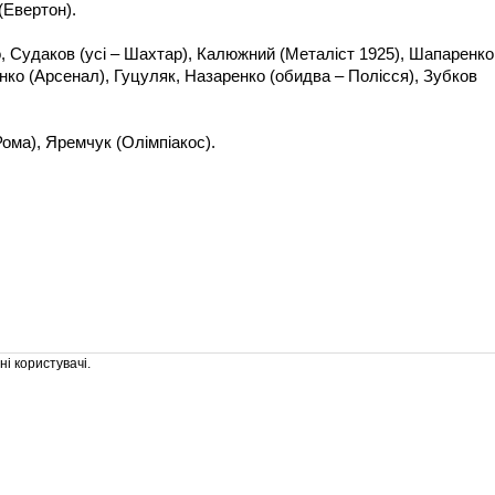
(Евертон).
 Судаков (усі – Шахтар), Калюжний (Металіст 1925), Шапаренко
ко (Арсенал), Гуцуляк, Назаренко (обидва – Полісся), Зубков
ома), Яремчук (Олімпіакос).
і користувачі.