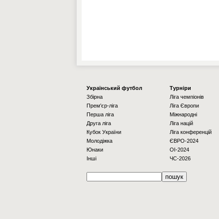
Українcький футбол
Турніри
Збірна
Ліга чемпіонів
Прем'єр-ліга
Ліга Європи
Перша ліга
Міжнародні
Друга ліга
Ліга націй
Кубок України
Ліга конференцій
Молодіжка
ЄВРО-2024
Юнаки
OI-2024
Інші
ЧС-2026