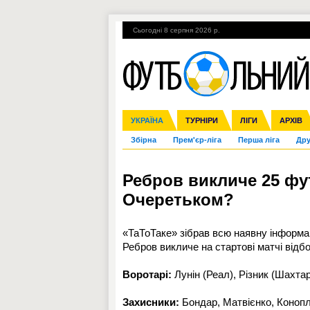
Сьогодні 8 серпня 2026 р.
Гарячі теми
УПЛ, 2-й тур
ВІЙНА
УКРАЇНА
Ліга чемпіонів
Англія
ЧС-2014
Іспанія
ЄВРО-2016
ТУРНІРИ
Ліга Європи
Італія
Росія
ЛІГИ
Німеччина
Міжнародні
Кубок ко
АРХІВ
Збірна
Прем'єр-ліга
Перша ліга
Дру
Ребров викличе 25 фут
Очеретьком?
«ТаТоТаке» зібрав всю наявну інформац
Ребров викличе на стартові матчі відб
Воротарі:
Лунін (Реал), Різник (Шахтар
Захисники:
Бондар, Матвієнко, Конопл