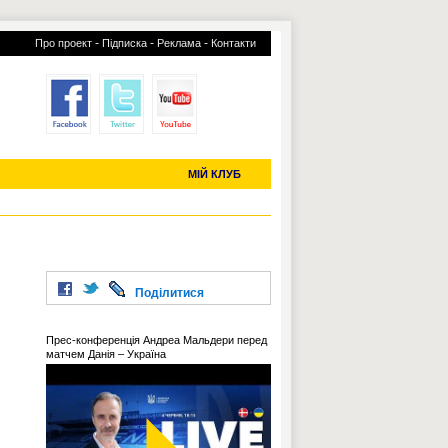
-
-
-
Про проект
Підписка
Реклама
Контакти
отий КЛУБ
УСІ ТРАНСФЕРИ
С-2019 (U-20)
ЧС-2022
МІЙ КЛУБ
Поділитися
Прес-конференція Андреа Мальдери перед
матчем Данія – Україна