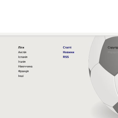
Ліги
Статті
Copyrig
Англія
Новини
Рорзро
Іспанія
RSS
Італія
Німеччина
Франція
Інші