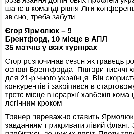
розв'язання допінгових проблем укр
шанс в команді рівня Ліги конферен
звісно, треба забути.
Єгор Ярмолюк – 9
Брентфорд, 10 місце в АПЛ
35 матчів
у всіх турнірах
Єгор розпочинав сезон як гравець ро
основі Брентфорда. Півтори тисячі 
для 21-річного українця. Він скорис
конкурентів і закріпився в стартово
третє місце в ієрархії хавбеків кома
логічним кроком.
Тренер переважно ставить Ярмолюка
завданням прикривати лівий фланг. 
пробігтись до чужих воріт. Проти то