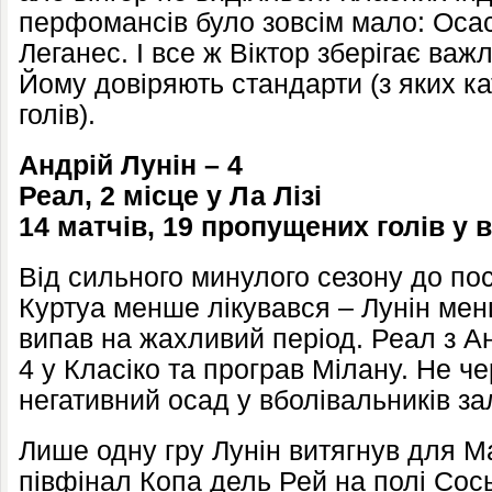
перфомансів було зовсім мало: Осасу
Леганес. І все ж Віктор зберігає важ
Йому довіряють стандарти (з яких к
голів).
Андрій Лунін – 4
Реал, 2 місце у Ла Лізі
14 матчів, 19 пропущених голів
у 
Від сильного минулого сезону до по
Куртуа менше лікувався – Лунін мен
випав на жахливий період. Реал з А
4 у Класіко та програв Мілану. Не че
негативний осад у вболівальників з
Лише одну гру Лунін витягнув для М
півфінал Копа дель Рей на полі Сос