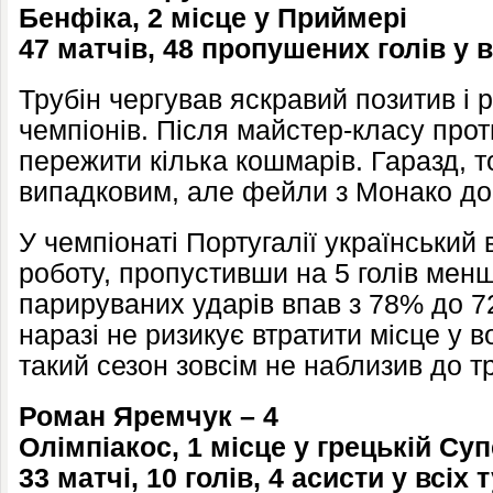
Бенфіка, 2 місце у Приймері
47 матчів, 48 пропушених голів
у 
Трубін чергував яскравий позитив і рі
чемпіонів. Після майстер-класу прот
пережити кілька кошмарів. Гаразд, т
випадковим, але фейли з Монако до
У чемпіонаті Португалії український
роботу, пропустивши на 5 голів менш
парируваних ударів впав з 78% до 7
наразі не ризикує втратити місце у 
такий сезон зовсім не наблизив до т
Роман Яремчук – 4
Олімпіакос, 1 місце у грецькій Суп
33 матчі, 10 голів, 4 асисти у всіх 