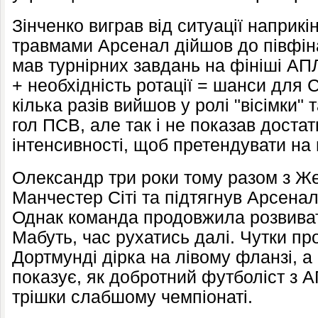
Зінченко виграв від ситуації наприкі
травмами Арсенал дійшов до півфінал
мав турнірних завдань на фініші АПЛ
+ необхідність ротації = шанси для 
кілька разів вийшов у ролі "вісімки" 
гол ПСВ, але так і не показав достат
інтенсивності, щоб претендувати на
Олександр три роки тому разом з Ж
Манчестер Сіті та підтягнув Арсенал
Однак команда продовжила розвивати
Мабуть, час рухатись далі. Чутки пр
Дортмунді дірка на лівому фланзі, 
показує, як добротний футболіст з А
трішки слабшому чемпіонаті.