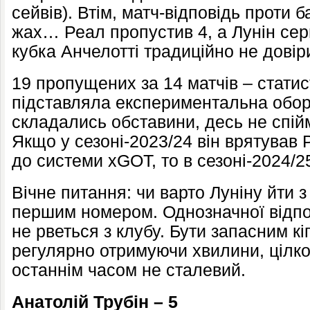
сейвів). Втім, матч-відповідь проти 
жах… Реал пропустив 4, а Лунін се
кубка Анчелотті традиційно не довір
19 пропущених за 14 матчів – стати
підставляла експериментальна обор
складались обставини, десь не спій
Якщо у сезоні-2023/24 він врятував Р
до системи xGOT, то в сезоні-2024/2
Вічне питання: чи варто Луніну йти 
першим номером. Однозначної відпов
не рветься з клубу. Бути запасним к
регулярно отримуючи хвилини, цілк
останнім часом не сталевий.
Анатолій Трубін – 5