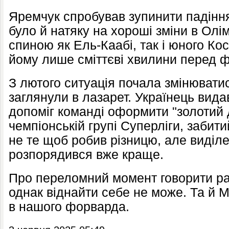
Яремчук спробував зупинити падіння
було й натяку на хороші зміни в Олім
спиною як Ель-Каабі, так і юного Ко
йому лише сміттєві хвилини перед 
З лютого ситуація почала змінювати
заглянули в лазарет. Українець видав
допоміг команді оформити "золотий д
чемпіонській групі Суперліги, забитий
не те щоб робив різницю, але виділ
розпорядився вже краще.
Про переломний момент говорити ра
однак віднайти себе не може. Та й М
в нашого форварда.