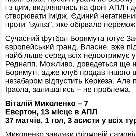
і з цим, виділяючись на фоні АПЛ і
створювати імідж. Єдиний негативни
проти "вулвз", яке обірвало перемо
Сучасний футбол Борнмута готує За
європейський гранд. Власне, вже підг
найбільше серед всіх недоотримує у
Реднапп. Можливо, доведеться ще н
Борнмуті, адже клуб продав іншого ц
незабаром відпустить Керкеза. Але 
Іраола, залишатись – не проблема.
Віталій Миколенко – 7
Евертон, 13 місце в АПЛ
37 матчів, 1 гол, 3 асисти
у всіх ту
Миколенко завдяки фірмовій самовід