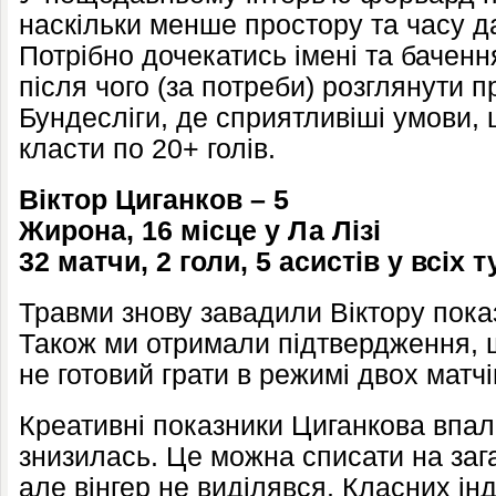
наскільки менше простору та часу да
Потрібно дочекатись імені та баченн
після чого (за потреби) розглянути п
Бундесліги, де сприятливіші умови,
класти по 20+ голів.
Віктор Циганков – 5
Жирона, 16 місце у Ла Лізі
32 матчи, 2 голи, 5 асистів
у всіх 
Травми знову завадили Віктору пока
Також ми отримали підтвердження, 
не готовий грати в режимі двох мат
Креативні показники Циганкова впал
знизилась. Це можна списати на заг
але вінгер не виділявся. Класних ін