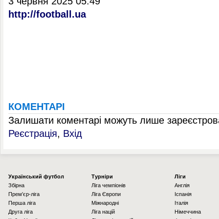
3 червня 2025 05:49
http://football.ua
КОМЕНТАРІ
Залишати коментарі можуть лише зареєстрова
Реєстрація
,
Вхід
Українcький футбол
Турніри
Ліги
Збірна
Ліга чемпіонів
Англія
Прем'єр-ліга
Ліга Європи
Іспанія
Перша ліга
Міжнародні
Італія
Друга ліга
Ліга націй
Німеччина