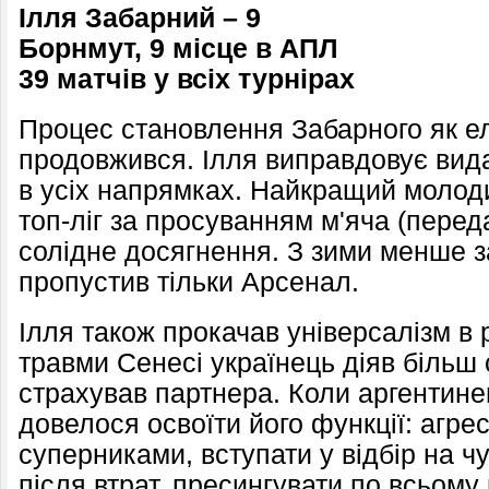
Ілля Забарний – 9
Борнмут, 9 місце в АПЛ
39 матчів
у всіх турнірах
Процес становлення Забарного як ел
продовжився. Ілля виправдовує вид
в усіх напрямках. Найкращий молод
топ-ліг за просуванням м'яча (перед
солідне досягнення. З зими менше з
пропустив тільки Арсенал.
Ілля також прокачав універсалізм в р
травми Сенесі українець діяв більш 
страхував партнера. Коли аргентине
довелося освоїти його функції: агре
суперниками, вступати у відбір на ч
після втрат, пресингувати по всьом