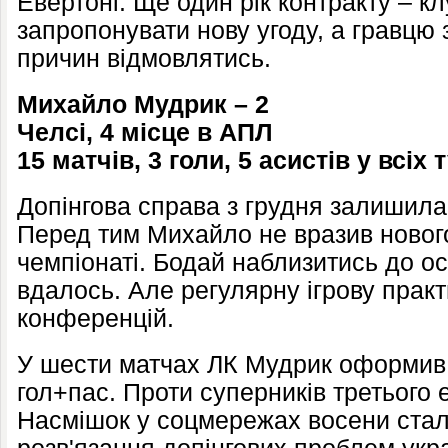
Евертоні. Ще один рік контракту – к
запропонувати нову угоду, а гравцю 
причин відмовлятись.
Михайло Мудрик – 2
Челсі, 4 місце в АПЛ
15 матчів, 3 голи, 5 асистів
у всіх 
Допінгова справа з грудня залишила
Перед тим Михайло не вразив нового
чемпіонаті. Бодай наблизитись до осн
вдалось. Але регулярну ігрову практ
конференцій.
У шести матчах ЛК Мудрик оформив
гол+пас. Проти суперників третього 
Насмішок у соцмережах восени стал