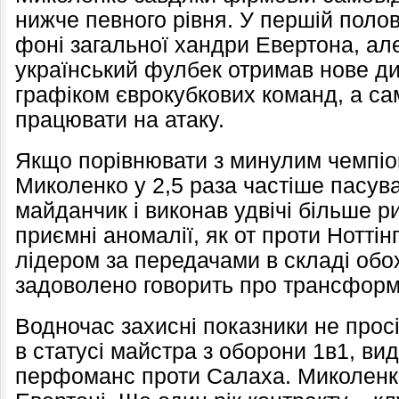
нижче певного рівня. У першій полов
фоні загальної хандри Евертона, ал
український фулбек отримав нове ди
графіком єврокубкових команд, а са
працювати на атаку.
Якщо порівнювати з минулим чемпіо
Миколенко у 2,5 раза частіше пасу
майданчик і виконав удвічі більше ри
приємні аномалії, як от проти Ноттін
лідером за передачами в складі обох
задоволено говорить про трансформ
Водночас захисні показники не просі
в статусі майстра з оборони 1в1, в
перфоманс проти Салаха. Миколенко