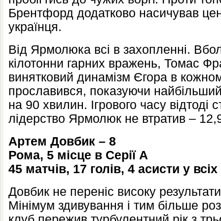
Брентфорд додатково насичував це
українця.
Від Ярмолюка всі в захопленні. Вбо
кілотонни гарних вражень, Томас Фр
винятковий динамізм Єгора в кожному
прославився, показуючи найбільший 
на 90 хвилин. Ігрового часу відтоді 
лідерство Ярмолюк не втратив – 12,9
Артем Довбик – 8
Рома, 5 місце в Серії А
45 матчів, 17 голів, 4 асисти
у всіх
Довбик не переніс високу результати
Мінімум здивування і тим більше ро
клуб пережив турбулентний рік з тр