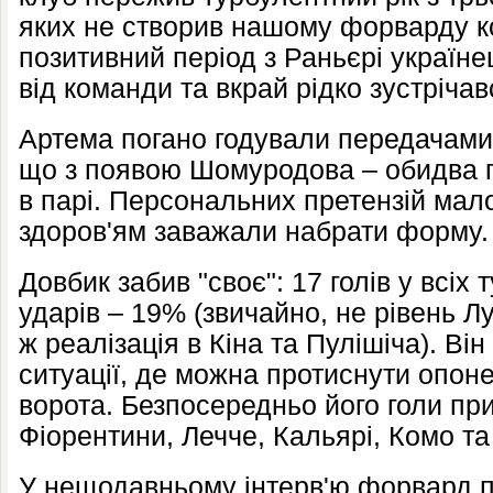
яких не створив нашому форварду к
позитивний період з Раньєрі україн
від команди та вкрай рідко зустрічав
Артема погано годували передачами.
що з появою Шомуродова – обидва п
в парі. Персональних претензій мало
здоров'ям заважали набрати форму.
Довбик забив "своє": 17 голів у всіх 
ударів – 19% (звичайно, не рівень Л
ж реалізація в Кіна та Пулішіча). Ві
ситуації, де можна протиснути опоне
ворота. Безпосередньо його голи пр
Фіорентини, Лечче, Кальярі, Комо та
У нещодавньому інтерв'ю форвард 