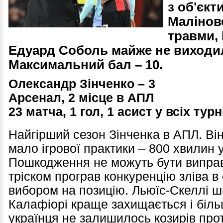
з об'єкт
Малінов
травми, 
Едуард Соболь майже не виходил
Максимальний бал – 10.
Олександр Зінченко – 3
Арсенал, 2 місце в АПЛ
23 матча, 1 гол, 1 асист
у всіх турн
Найгірший сезон Зінченка в АПЛ. Він
мало ігрової практики – 800 хвилин у
Пошкодження не можуть бути випра
тріском програв конкуренцію зліва в
вибором на позицію. Льюїс-Скеллі ш
Калафіорі краще захищається і біль
українця не залишилось козирів про