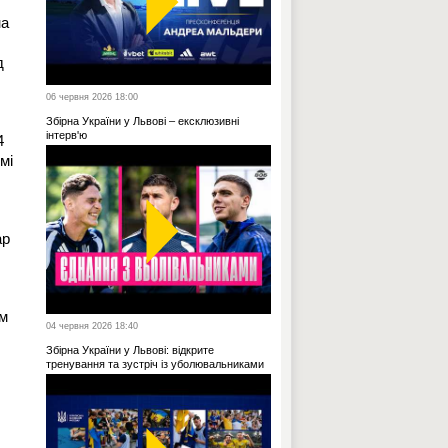
на
д
06 червня 2026 18:00
Збірна України у Львові – ексклюзивні
інтерв'ю
4
мі
ар
ом
04 червня 2026 18:40
Збірна України у Львові: відкрите
тренування та зустріч із уболювальниками