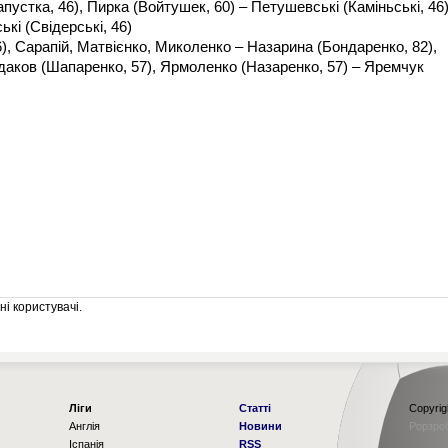
апустка, 46), Пирка (Войтушек, 60) – Петушевські (Каміньські, 46)
кі (Свідерські, 46)
), Сарапій, Матвієнко, Миколенко – Назарина (Бондаренко, 82),
даков (Шапаренко, 57), Ярмоленко (Назаренко, 57) – Яремчук
і користувачі.
Ліги
Статті
Copyrig
Англія
Новини
Рорзро
Іспанія
RSS