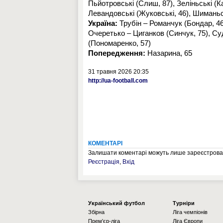
Пьйотровські (Слиш, 87), Зеліньські (К
Левандовські (Жуковські, 46), Шиманьсь
Україна:
Трубін – Романчук (Бондар, 46
Очеретько – Циганков (Синчук, 75), Су
(Пономаренко, 57)
Попередження:
Назарина, 65
31 травня 2026 20:35
http://ua-football.com
КОМЕНТАРІ
Залишати коментарі можуть лише зареєстрован
Реєстрація
,
Вхід
Українcький футбол
Турніри
Збірна
Ліга чемпіонів
Прем'єр-ліга
Ліга Європи