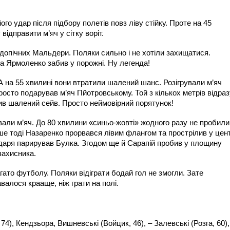
ого удар після підбору полетів повз ліву стійку. Проте на 45
відправити м’яч у сітку воріт.
допічних Мальдери. Поляки сильно і не хотіли захищатися.
, а Ярмоленко забив у порожні. Ну легенда!
А на 55 хвилині вони втратили шалений шанс. Розігрували м’яч
 просто подарував м’яч Пйотровському. Той з кількох метрів відра
снив шалений сейв. Просто неймовірний порятунок!
али м’яч. До 80 хвилини «синьо-жовті» жодного разу не пробили
ише тоді Назаренко прорвався лівим флангом та прострілив у цен
ндаря парирував Булка. Згодом ще й Сарапій пробив у площину
 захисника.
гато футболу. Поляки відіграти бодай гол не змогли. Зате
авалося крааще, ніж грати на полі.
74), Кендзьора, Вишневські (Войцик, 46), – Залевські (Розга, 60),