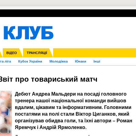
УПЛ-ПЕРЕХОДИ
СКРИЖАЛІ
ЄВРОКУБКИ
Зол
нфедерацій
Франція
ВІДЕО
Ліга націй
Інші
ЧЄ-2015 (U-21)
ТРАНСЛЯЦІЇ
Ліга конференцій
Копа Америка
ЄВРО-2024
ЧС-2018
OI-2024
ЄВРО-2020
ЧС-2026
Ч
га ліга
Кубок України
Молодіжка
Юнаки
Інші
 Звіт про товариський матч
Дебют Андреа Мальдери на посаді головного
тренера нашої національної команди вийшов
вдалим, цікавим та інформативним. Головними
постатями на полі стали Віктор Циганков, який
організував обидва голи, та їхні автори – Роман
Яремчук і Андрій Ярмоленко.