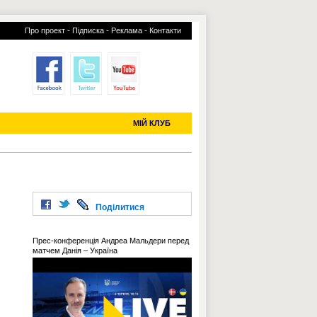
-
-
-
Про проект
Підписка
Реклама
Контакти
отий КЛУБ
УСІ ТРАНСФЕРИ
С-2019 (U-20)
ЧС-2022
МІЙ КЛУБ
Поділитися
Прес-конференція Андреа Мальдери перед
матчем Данія – Україна