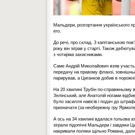
Мальдери, розгортання українського пр
его.
До речі, про склад. З капітанською по
року він зіграв у старті. Також дебют
з чотирма захисниками.
Саме Андрій Миколайович взяв участь 
передачу на правому фланзі, зовнішнь
парирував, а Циганков добив в порожн
На 20 хвилині Трубін по-справжньому в
Зелінський, але Анатолій ногами відб
було засилля навісів і подач до штрафн
призначати (за необережну гру Ярмолен
А ось на 34 хвилині вдалася гольова ат
зіграли підопічні Мальдери і завдяки Ц
накривали поляки щільно Романа, дали й