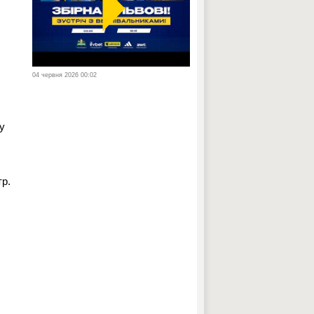
04 червня 2026 00:02
зу
тр.