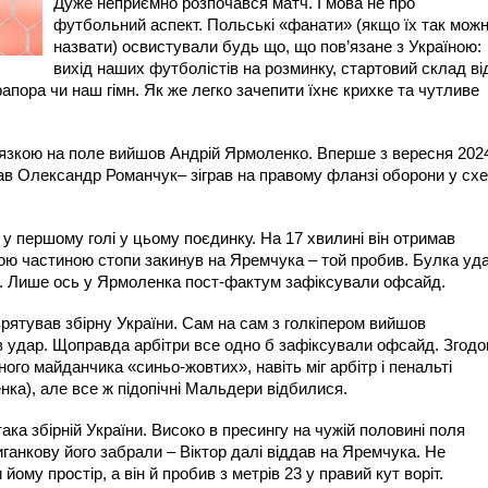
Дуже неприємно розпочався матч. І мова не про
футбольний аспект. Польські «фанати» (якщо їх так мож
назвати) освистували будь що, що пов’язане з Україною:
вихід наших футболістів на розминку, стартовий склад ві
апора чи наш гімн. Як же легко зачепити їхнє крихке та чутливе
в’язкою на поле вийшов Андрій Ярмоленко. Вперше з вересня 202
ував Олександр Романчук– зіграв на правому фланзі оборони у схе
у першому голі у цьому поєдинку. На 17 хвилині він отримав
ою частиною стопи закинув на Яремчука – той пробив. Булка уд
і. Лише ось у Ярмоленка пост-фактум зафіксували офсайд.
рятував збірну України. Сам на сам з голкіпером вийшов
ив удар. Щоправда арбітри все одно б зафіксували офсайд. Згод
ого майданчика «синьо-жовтих», навіть міг арбітр і пенальті
ка), але все ж підопічні Мальдери відбилися.
ака збірній України. Високо в пресингу на чужій половині поля
иганкову його забрали – Віктор далі віддав на Яремчука. Не
ому простір, а він й пробив з метрів 23 у правий кут воріт.