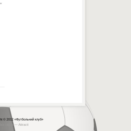
,
ht © 2012
«Футбольний клуб»
бка сайта —
Attracti