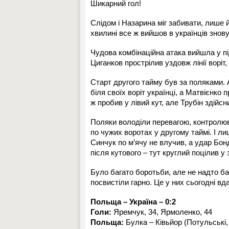
Шикарний гол!
Слідом і Назарина міг забивати, лише й
хвилині все ж вийшов в українців знову 
Чудова комбінаційна атака вийшла у пі
Циганков прострілив уздовж лінії воріт
Старт другого тайму був за поляками. 
біля своїх воріт українці, а Матвієнко
ж пробив у лівий кут, але Трубін здій
Поляки володіли перевагою, контролюв
по чужих воротах у другому таймі. І л
Синчук по м’ячу не влучив, а удар Бо
після кутового – тут круглий поцілив у
Було багато боротьби, але не надто ба
посвистіли гарно. Це у них сьогодні вд
Польща – Україна – 0:2
Голи:
Яремчук, 34, Ярмоленко, 44
Польща:
Булка – Ківьйор (Потульські, 