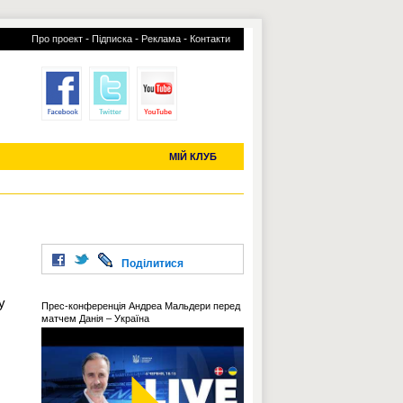
-
-
-
Про проект
Підписка
Реклама
Контакти
отий КЛУБ
УСІ ТРАНСФЕРИ
С-2019 (U-20)
ЧС-2022
МІЙ КЛУБ
Поділитися
у
Прес-конференція Андреа Мальдери перед
матчем Данія – Україна