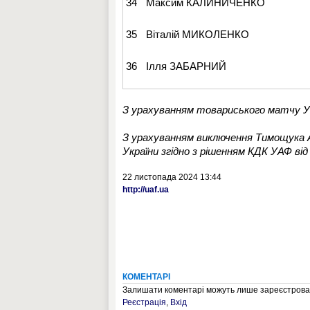
34
Максим КАЛИНИЧЕНКО
35
Віталій МИКОЛЕНКО
36
Ілля ЗАБАРНИЙ
З урахуванням товариського матчу Укр
З урахуванням виключення Тимощука А.
України згідно з рішенням КДК УАФ від
22 листопада 2024 13:44
http://uaf.ua
КОМЕНТАРІ
Залишати коментарі можуть лише зареєстрован
Реєстрація
,
Вхід