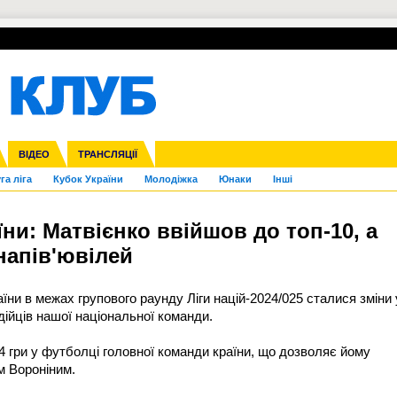
УПЛ-ПЕРЕХОДИ
СКРИЖАЛІ
ЄВРОКУБКИ
Зол
нфедерацій
Франція
ВІДЕО
Ліга націй
Інші
ЧЄ-2015 (U-21)
ТРАНСЛЯЦІЇ
Ліга конференцій
Копа Америка
ЄВРО-2024
ЧС-2018
OI-2024
ЄВРО-2020
ЧС-2026
Ч
га ліга
Кубок України
Молодіжка
Юнаки
Інші
їни: Матвієнко ввійшов до топ-10, а
напів'ювілей
їни в межах групового раунду Ліги націй-2024/025 сталися зміни 
рдійців нашої національної команди.
4 гри у футболці головної команди країни, що дозволяє йому
м Вороніним.