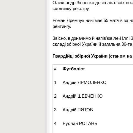
Олександр Зінченко довів лік своїх поє
сходинку реєстру.
Роман Яремчук нині має 59 матчів за н
рейтингу.
Звісно, відзначимо й напів'ювілей Іллі 
складі збірної України й загальна 36-та
Гвардійці збірної України (станом на 
#
Футболіст
1
Андрій ЯРМОЛЕНКО
2
Андрій ШЕВЧЕНКО
3
Андрій ПЯТОВ
4
Руслан РОТАНЬ