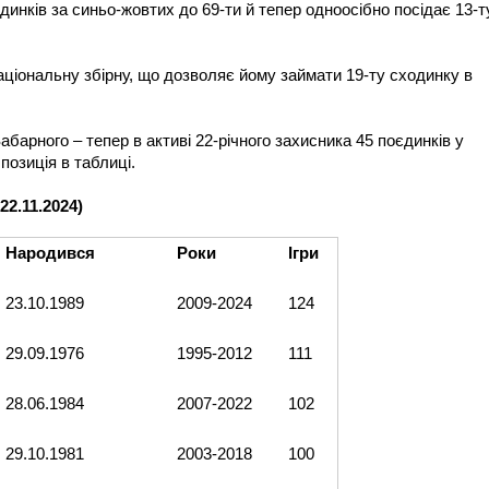
динків за синьо-жовтих до 69-ти й тепер одноосібно посідає 13-т
аціональну збірну, що дозволяє йому займати 19-ту сходинку в
Забарного – тепер в активі 22-річного захисника 45 поєдинків у
 позиція в таблиці.
22.11.2024)
Народився
Роки
Ігри
23.10.1989
2009-2024
124
29.09.1976
1995-2012
111
28.06.1984
2007-2022
102
29.10.1981
2003-2018
100