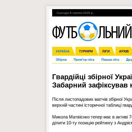
Сьогодні 8 серпня 2026 р.
Гарячі теми
УПЛ, 2-й тур
ВІЙНА
УКРАЇНА
Ліга чемпіонів
Англія
ЧС-2014
Іспанія
ЄВРО-2016
ТУРНІРИ
Ліга Європи
Італія
Росія
ЛІГИ
Німеччина
Міжнародні
Кубок ко
АРХІВ
Збірна
Прем'єр-ліга
Перша ліга
Дру
Гвардійці збірної Укра
Забарний зафіксував 
Після листопадових матчів збірної Укра
верхній частині історичної таблиці гва
Микола Матвієнко тепер має в активі 7
ділити 10-ту позицію рейтингу з Андріє