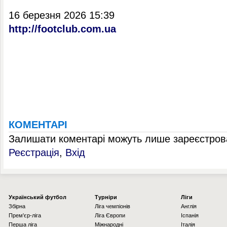
16 березня 2026 15:39
http://footclub.com.ua
КОМЕНТАРІ
Залишати коментарі можуть лише зареєстрова
Реєстрація
,
Вхід
Українcький футбол
Турніри
Ліги
Збірна
Ліга чемпіонів
Англія
Прем'єр-ліга
Ліга Європи
Іспанія
Перша ліга
Міжнародні
Італія