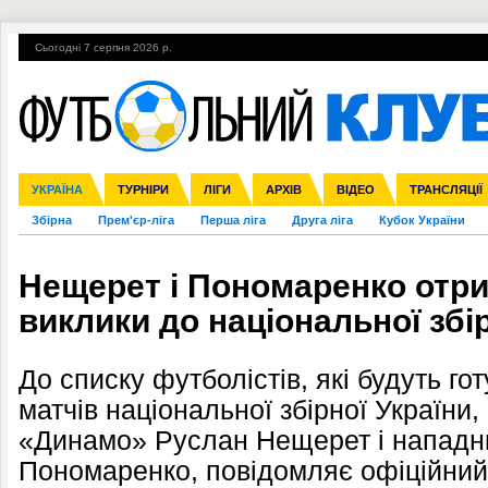
Сьогодні 7 серпня 2026 р.
Гарячі теми
УПЛ, 1-й тур
ВІЙНА
УПЛ-ПЕРЕХОДИ
УКРАЇНА
Ліга чемпіонів
Англія
ЧС-2014
Іспанія
ЄВРО-2016
ТУРНІРИ
Ліга Європи
Італія
Росія
ЛІГИ
Німеччина
Міжнародні
Кубок конфедерацій
АРХІВ
Франція
ВІДЕО
Ліга націй
Інші
ЧЄ-2015 (U-21
ТРАНСЛЯЦІЇ
Ліга конф
Збірна
Прем'єр-ліга
Перша ліга
Друга ліга
Кубок України
Нещерет і Пономаренко отр
виклики до національної збір
До списку футболістів, які будуть г
матчів національної збірної України
«Динамо» Руслан Нещерет і нападни
Пономаренко, повідомляє офіційний 