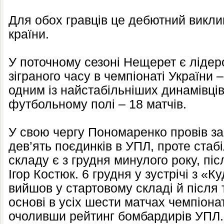
Для обох гравців це дебютний викли
країни.
У поточному сезоні Нещерет є лідер
зіграного часу в чемпіонаті України 
одним із найстабільніших динамівців
футбольному полі – 18 матчів.
У свою чергу Пономаренко провів з
дев’ять поєдинків в УПЛ, проте ста
складу є з грудня минулого року, пі
Ігор Костюк. 6 грудня у зустрічі з «
вийшов у стартовому складі й після 
основі в усіх шести матчах чемпіонат
очоливши рейтинг бомбардирів УПЛ