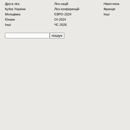
Друга ліга
Ліга націй
Німеччина
Кубок України
Ліга конференцій
Франція
Молодіжка
ЄВРО-2024
Інші
Юнаки
OI-2024
Інші
ЧС-2026