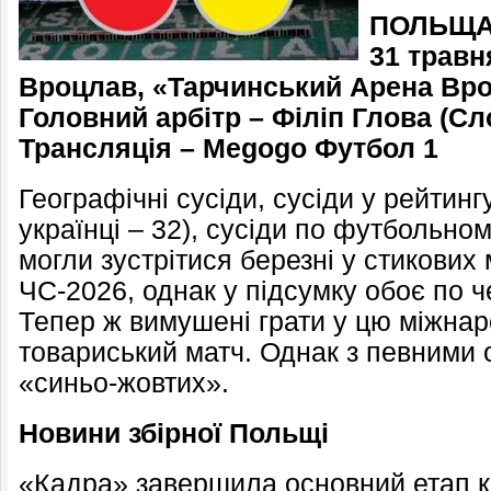
ПОЛЬЩА 
31 травн
Вроцлав, «Тарчинський Арена Вр
Головний арбітр – Філіп Глова (С
Трансляція – Megogo Футбол 1
Географічні сусіди, сусіди у рейтинг
українці – 32), сусіди по футбольн
могли зустрітися березні у стикових 
ЧС-2026, однак у підсумку обоє по ч
Тепер ж вимушені грати у цю міжна
товариський матч. Однак з певними
«синьо-жовтих».
Новини збірної Польщі
«Кадра» завершила основний етап кв