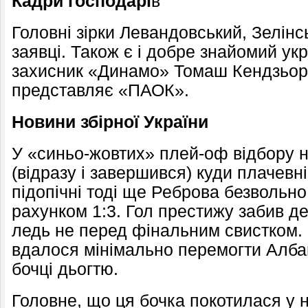
Кадри господарі
в
Головні зірки Левандовський, Зелінсь
заявці. Також є і добре знайомий у
захисник «Динамо» Томаш Кендзьора
представляє «ПАОК».
Новини збірної України
У «синьо-жовтих» плей-оф відбору 
(відразу і завершився) куди плачевн
підопічні тоді ще Реброва безвольно
рахунком 1:3. Гол престижу забив 
ледь не перед фінальним свистком. 
вдалося мінімально перемогти Алба
бочці дьогтю.
Головне, що ця бочка покотилася у