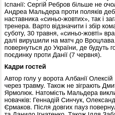
Іспанії: Сергій Ребров більше не очо
Андреа Мальдера проти поляків дебют
наставника «синьо-жовтих», так і за
тренера. Варто відзначити і збір ком
суботу, 30 травня, «синьо-жовті» вра
далі вирушили на матч до Вроцлава,
повернуться до України, де будуть г
поєдинку проти Данії (7 червня).
Кадри гостей
Автор голу у ворота Албанії Олексій
через травму. Також не зіграють Дми
Ярмолюк. Натомість Мальдера викли
новачків: Геннадій Синчук, Олександ
Єрмаков. Після довгих пауз поверн
та Данило Ігнатенко. Також Ілля Заб