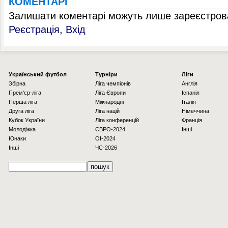
КОМЕНТАРІ
Залишати коментарі можуть лише зареєстрова
Реєстрація
,
Вхід
Українcький футбол
Турніри
Ліги
Збірна
Ліга чемпіонів
Англія
Прем'єр-ліга
Ліга Європи
Іспанія
Перша ліга
Міжнародні
Італія
Друга ліга
Ліга націй
Німеччина
Кубок України
Ліга конференцій
Франція
Молодіжка
ЄВРО-2024
Інші
Юнаки
OI-2024
Інші
ЧС-2026