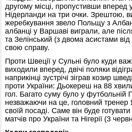
другому місці, пропустивши вперед у
Нідерланди на три очки. Зрештою, 
жеребкування звело Польщу з Алба
албанці у Варшаві виграли, але піс
та Зелінський (з двома асистами ві
свою справу.
Проти Швеції у Сульні було куди важ
виходили вперед, двічі поляки відіг
наприкінці зустрічі зіграв козир швед
проти України: Дьокереш на 88 хвил
гол. Багато суму було у футбольній 
незважаючи на це, головний тренер
своїй посаді. Саме він буде готуват
матчів про України та Нігерії (3 червн