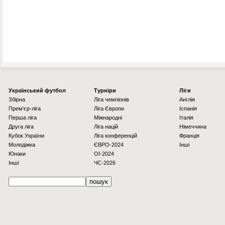
Українcький футбол
Турніри
Ліги
Збірна
Ліга чемпіонів
Англія
Прем'єр-ліга
Ліга Європи
Іспанія
Перша ліга
Міжнародні
Італія
Друга ліга
Ліга націй
Німеччина
Кубок України
Ліга конференцій
Франція
Молодіжка
ЄВРО-2024
Інші
Юнаки
OI-2024
Інші
ЧС-2026