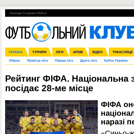
Сьогодні 9 серпня 2026 р.
Гарячі теми
УПЛ, 2-й тур
ВІЙНА
УПЛ-ПЕРЕХОДИ
УКРАЇНА
Ліга чемпіонів
Англія
ЧС-2014
Іспанія
ЄВРО-2016
ТУРНІРИ
Ліга Європи
Італія
Росія
ЛІГИ
Німеччина
Міжнародні
Кубок конфедерацій
АРХІВ
Франція
ВІДЕО
Ліга націй
Інші
ЧЄ-2015 (U-21
ТРАНСЛЯЦІЇ
Ліга конф
Збірна
Прем'єр-ліга
Перша ліга
Друга ліга
Кубок України
Рейтинг ФІФА. Національна з
посідає 28-ме місце
ФІФА он
націонал
наразі п
«Синьо-ж