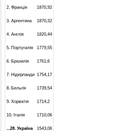
2. Франція
1870,92
3. Аргентина
1870,32
4. Англія
1820,44
5. Португалія
1779,55
6. Бразилія
1761,6
7. Нідерланди
1754,17
8. Бельгія
1739,54
9. Хорватія
1714,2
10. Італія
1710,06
...28. Україна
1543,06