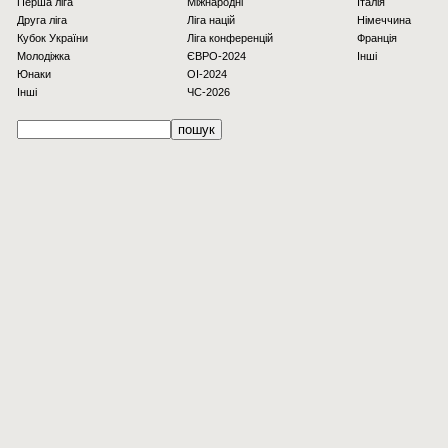
Перша ліга
Міжнародні
Італія
Друга ліга
Ліга націй
Німеччина
Кубок України
Ліга конференцій
Франція
Молодіжка
ЄВРО-2024
Інші
Юнаки
OI-2024
Інші
ЧС-2026