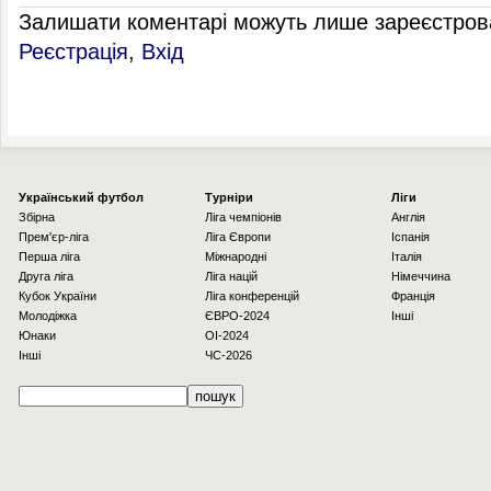
Залишати коментарі можуть лише зареєстрова
Реєстрація
,
Вхід
Українcький футбол
Турніри
Ліги
Збірна
Ліга чемпіонів
Англія
Прем'єр-ліга
Ліга Європи
Іспанія
Перша ліга
Міжнародні
Італія
Друга ліга
Ліга націй
Німеччина
Кубок України
Ліга конференцій
Франція
Молодіжка
ЄВРО-2024
Інші
Юнаки
OI-2024
Інші
ЧС-2026