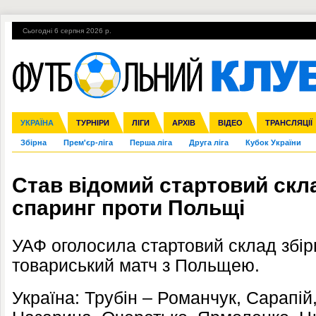
Сьогодні 6 серпня 2026 р.
Гарячі теми
УПЛ, 1-й тур
ВІЙНА
УПЛ-ПЕРЕХОДИ
УКРАЇНА
Ліга чемпіонів
Англія
ЧС-2014
Іспанія
ЄВРО-2016
ТУРНІРИ
Ліга Європи
Італія
Росія
ЛІГИ
Німеччина
Міжнародні
Кубок конфедерацій
АРХІВ
Франція
ВІДЕО
Ліга націй
Інші
ЧЄ-2015 (U-21
ТРАНСЛЯЦІЇ
Ліга конф
Збірна
Прем'єр-ліга
Перша ліга
Друга ліга
Кубок України
Став відомий стартовий склад
спаринг проти Польщі
УАФ оголосила стартовий склад збір
товариський матч з Польщею.
Україна: Трубін – Романчук, Сарапій