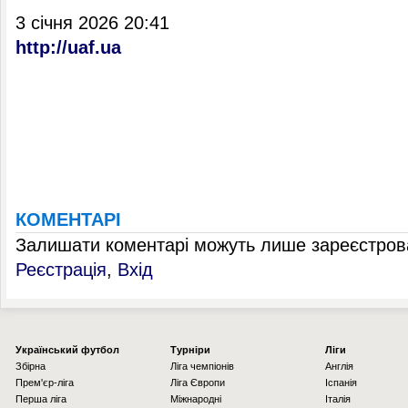
3 січня 2026 20:41
http://uaf.ua
КОМЕНТАРІ
Залишати коментарі можуть лише зареєстрова
Реєстрація
,
Вхід
Українcький футбол
Турніри
Ліги
Збірна
Ліга чемпіонів
Англія
Прем'єр-ліга
Ліга Європи
Іспанія
Перша ліга
Міжнародні
Італія