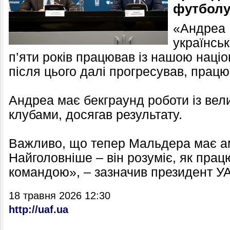
футболу
«Андреа 
українсь
п’яти років працював із нашою наці
після цього далі прогресував, прац
Андреа має бекграунд роботи із вел
клубами, досягав результату.
Важливо, що тепер Мальдера має амб
Найголовніше – він розуміє, як прац
командою», – зазначив президент У
18 травня 2026 12:30
http://uaf.ua