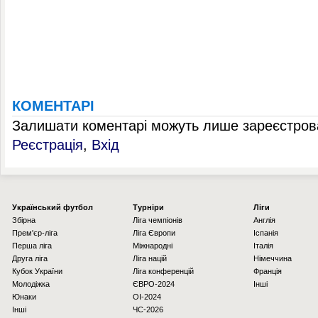
КОМЕНТАРІ
Залишати коментарі можуть лише зареєстрова
Реєстрація
,
Вхід
Українcький футбол
Турніри
Ліги
Збірна
Ліга чемпіонів
Англія
Прем'єр-ліга
Ліга Європи
Іспанія
Перша ліга
Міжнародні
Італія
Друга ліга
Ліга націй
Німеччина
Кубок України
Ліга конференцій
Франція
Молодіжка
ЄВРО-2024
Інші
Юнаки
OI-2024
Інші
ЧС-2026