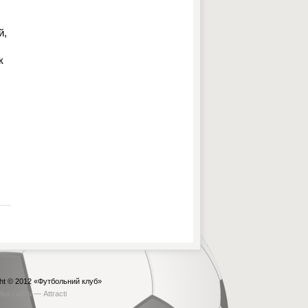
й,
к
ht © 2012
«Футбольний клуб»
бка сайта —
Attracti