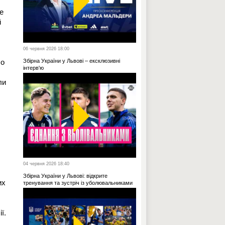
е
й
06 червня 2026 18:00
ло
Збірна України у Львові – ексклюзивні
інтерв'ю
ли
04 червня 2026 18:40
Збірна України у Львові: відкрите
их
тренування та зустріч із уболювальниками
ї.