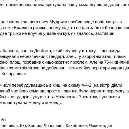
илині тільки перекладина врятувала нашу команду після дальнього
, але після класного пасу Мудрика пробив вище воріт метрів з
х, і вже Бражко в ризикованому підкаті не дав забити Кочорашвілі
зе трішки не влучив у дальній кут, як здалось, заставши
Забарного, пас на Довбика, який влучив у штангу – щоправда,
анізували небезпечний стандарт, але… у зворотній атаці тільки
фної площі позбавив синьо-жовтих проблем. Але на 76-й хвилині
кількох метрів зіграв на добиванні після сейву воротаря українців
 Кочорашвілі.
числі перебудувавшись в кінці на схему 4-4-2 (на вістрі діяли
ваний час його команда просто повинна була вирвати перемогу, 
йв після ударів Гуцуляка та Назаренка. Зрештою, суперники
 не влаштувала жодну з команд…
а/г)
олеїшвілі, 67), Кашия, Лочошвілі, Какабадзе, Чакветадзе