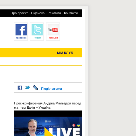
-
-
-
Про проект
Підписка
Реклама
Контакти
отий КЛУБ
УСІ ТРАНСФЕРИ
С-2019 (U-20)
ЧС-2022
МІЙ КЛУБ
Поділитися
Прес-конференція Андреа Мальдери перед
матчем Данія – Україна