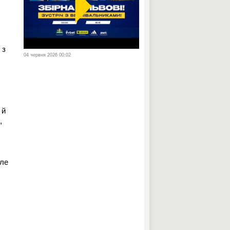
 з
04 червня 2026 00:02
 й
,
але