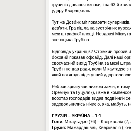
грузинів давався взнаки, і на 63-й хв
удару Кварацхелії.
Тут же Довбик міг покарати суперників
дев’яти. Гра пішла на зустрічних курса
меж штрафної площі. Невдовзі Мікаутад
зненацька Трубіна.
Відповідь українців? Стрімкий прорив 
боковий показав офсайд. Далі наші орг
своєчасний вихід Трубіна за межі штра
Трубін не дав ради, коли Мікаутадзе з 
який потягнув підступний удар головою
Ребров зреагував низкою замін, в тому 
Яремчук та Гуцуляк), і вже в компенсо
воротар господарів видав подвійний се
задовольнились нічиєю, яка, мабуть,
ГРУЗІЯ – УКРАЇНА – 1:1
Голи
: Мікаутадзе (76) – Кверквелія (7, 
Грузія
: Мамардашвілі, Кверквелія (Гоч