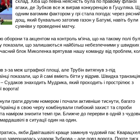
склад. Хіба що певна неясність була по правому фланзі
атаки, де Зубков все ж виграв конкуренцію в Гуцуляка. Щ
одним вагомим фактором у грі стала погода: через рясни
дощ, який буквально затопив газон у Батумі, навіть були
сумніви у проведенні матчу.
єю оборони та акцентом на контроль м’яча, що на такому полі бу
зу показали, що залишаються найбільш небезпечними у швидких
оєчасний блок Миколенка врятував нашу команду від проблем, ко
 з-за меж штрафної площі, але Трубін витягнув з-під
нці показали, що й самі вміють бігти у відрив. Швидка транзиція
 – Судаков знаходить Мудрика, який проходить і прострілює з
ї ворота!
ули грати другим номером і почали активніше тиснути, багато
країнці в свою чергу комбінували глибокий захист та спроби
 та наміром знизити темп гри. Ближче до перерви в одній з чудов
мардашвілі в ситуації один на один.
ігратись, якби Давіташвілі краще замкнув чудовий пас Кварацхелі
, що завершилась ударом Зубкова – але повз ворота. Проте тиск