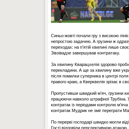
Синьо-жовті почали гру з високою ліні
непростою задачею. А грузини ж одра
переходах: на п’ятій хвилині лише св
Зівзівадзе завершував контратаку.
За хвилину Кварацхелія здорово пробив
перекладини. А ще за хвилину вже украї
після помилки суперника в центрі поля
правого краю, а Кверквелія зрізає в сво
Пропустивши швидкий м’яч, грузини кин
працюючи навколо штрафної Трубіна. У
контратак із періодами контролю м’яча
контратак Мудрик не зміг переграти Ма
По перерві господарі швидко могли від
Гості відповіли перспективною атакою