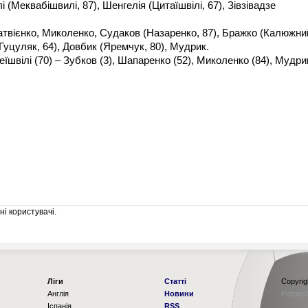
лі (Меквабішвилі, 87), Шенгелія (Цитаїшвілі, 67), Зівзівадзе
Матвієнко, Миколенко, Судаков (Назаренко, 87), Бражко (Калюжни
(Гуцуляк, 64), Довбик (Яремчук, 80), Мудрик.
еїшвілі (70) – Зубков (3), Шапаренко (52), Миколенко (84), Мудри
і користувачі.
Ліги
Статті
Copyrig
Англія
Новини
Рорзро
Іспанія
RSS