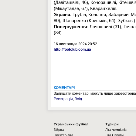
(Давіташвілі, 46), Кочорашвілі, Кітеішві
(Мікаутадзе, 67), Кварацхелія.
Україна
: Трубін, Конопля, Забарний, 
80), Шапаренко (Криськів, 64), Зубков 
Попередження
: Лочошвилі (31), Гочол
(84)
16 листопада 2024 20:52
http://footclub.com.ua
КОМЕНТАРІ
Залишати коментарі можуть лише зареєстрован
Реєстрація
,
Вхід
Українcький футбол
Турніри
Збірна
Ліга чемпіонів
Прем'єр-ліга
Ліга Європи