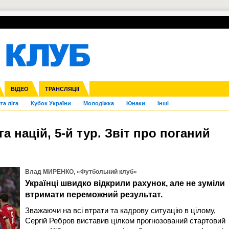
УПЛ-ПЕРЕХОДИ
СКРИЖАЛІ
ЄВРОКУБКИ
Зол
нфедерацій
Франція
ВІДЕО
Ліга націй
Інші
ЧЄ-2015 (U-21)
ТРАНСЛЯЦІЇ
Ліга конференцій
Копа Америка
ЄВРО-2024
ЧС-2018
OI-2024
ЄВРО-2020
ЧС-2026
Ч
га ліга
Кубок України
Молодіжка
Юнаки
Інші
іга націй, 5-й тур. Звіт про поганий
Влад МИРЕНКО, «Футбольний клуб»
Українці швидко відкрили рахунок, але не зуміли
втримати переможний результат.
Зважаючи на всі втрати та кадрову ситуацію в цілому,
Сергій Ребров виставив цілком прогнозований стартовий