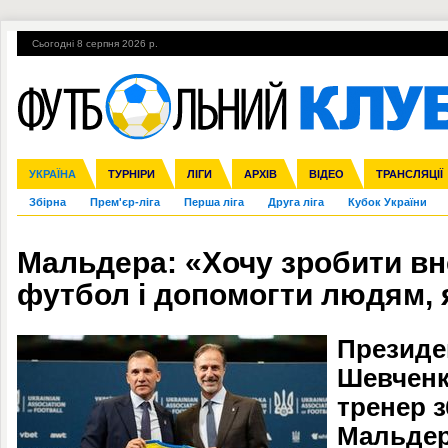
Сьогодні 8 серпня 2026 р.
Гарячі теми
УПЛ, 2-й тур
ВІЙНА
УПЛ-ПЕРЕХОДИ
УКРАЇНА
Ліга чемпіонів
Англія
ЧС-2014
Іспанія
ЄВРО-2016
ТУРНІРИ
Ліга Європи
Італія
Росія
ЛІГИ
Німеччина
Міжнародні
Кубок конфедерацій
АРХІВ
Франція
ВІДЕО
Ліга націй
Інші
ЧЄ-2015 (U-21
ТРАНСЛЯЦІЇ
Ліга конф
Збірна
Прем'єр-ліга
Перша ліга
Друга ліга
Кубок України
Мальдера: «Хочу зробити вн
футбол і допомогти людям, я
Президе
Шевченк
тренер з
Мальдер