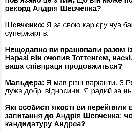
пов'язано це з тим, що він може 
рекорд Андрія Шевченка?
Шевченко:
Я за свою кар'єру чув баг
супержартів.
Нещодавно ви працювали разом із
Наразі він очолив Тоттенгем, нас
ваша співпраця продовжиться?
Мальдера:
Я мав різні варіанти. З 
дуже добрі відносини. Я радий за нь
Які особисті якості ви перейняли 
запитання до Андрія Шевченка: ч
кандидатуру Андреа?