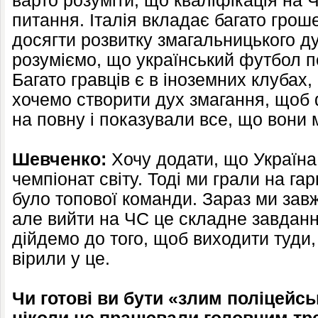
варто розуміти, що кваліфікація на 
питання. Італія вкладає багато гроше
досягти розвитку змагальницького ду
розуміємо, що український футбол п
Багато гравців є в іноземних клубах, 
хочемо створити дух змагання, щоб
на повну і показували все, що вони 
Шевченко:
Хочу додати, що Україна
чемпіонат світу. Тоді ми грали на гар
було топової команди. Зараз ми зав
але вийти на ЧС це складне завданн
дійдемо до того, щоб виходити туди,
вірили у це.
Чи готові ви бути «злим поліцейсь