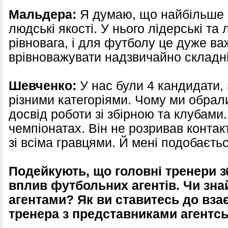
Мальдера:
Я думаю, що найбільше 
людські якості. У нього лідерські та 
рівновага, і для футболу це дуже важ
врівноважувати надзвичайно складні 
Шевченко:
У нас були 4 кандидати, 
різними категоріями. Чому ми обрал
досвід роботи зі збірною та клубами
чемпіонатах. Він не розривав контак
зі всіма гравцями. Й мені подобається
Подейкують, що головні тренери з
вплив футбольних агентів. Чи зна
агентами? Як ви ставитесь до вза
тренера з представниками агентс