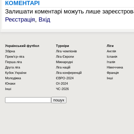
КОМЕНТАРІ
Залишати коментарі можуть лише зареєстрова
Реєстрація
,
Вхід
Українcький футбол
Турніри
Ліги
Збірна
Ліга чемпіонів
Англія
Прем'єр-ліга
Ліга Європи
Іспанія
Перша ліга
Міжнародні
Італія
Друга ліга
Ліга націй
Німеччина
Кубок України
Ліга конференцій
Франція
Молодіжка
ЄВРО-2024
Інші
Юнаки
OI-2024
Інші
ЧС-2026