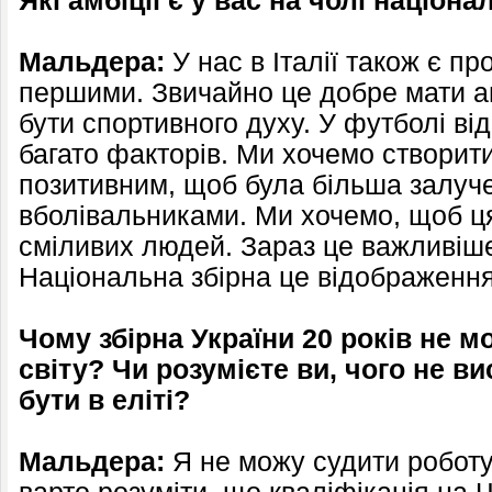
Які амбіції є у вас на чолі націона
Мальдера:
У нас в Італії також є п
першими. Звичайно це добре мати ам
бути спортивного духу. У футболі ві
багато факторів. Ми хочемо створити
позитивним, щоб була більша залуч
вболівальниками. Ми хочемо, щоб ц
сміливих людей. Зараз це важливіше,
Національна збірна це відображення
Чому збірна України 20 років не м
світу? Чи розумієте ви, чого не ви
бути в еліті?
Мальдера:
Я не можу судити роботу