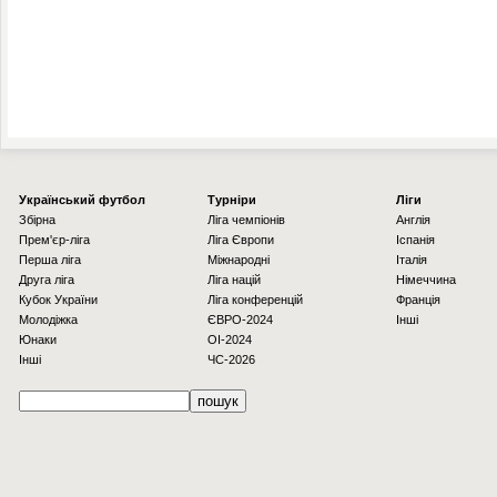
Українcький футбол
Турніри
Ліги
Збірна
Ліга чемпіонів
Англія
Прем'єр-ліга
Ліга Європи
Іспанія
Перша ліга
Міжнародні
Італія
Друга ліга
Ліга націй
Німеччина
Кубок України
Ліга конференцій
Франція
Молодіжка
ЄВРО-2024
Інші
Юнаки
OI-2024
Інші
ЧС-2026