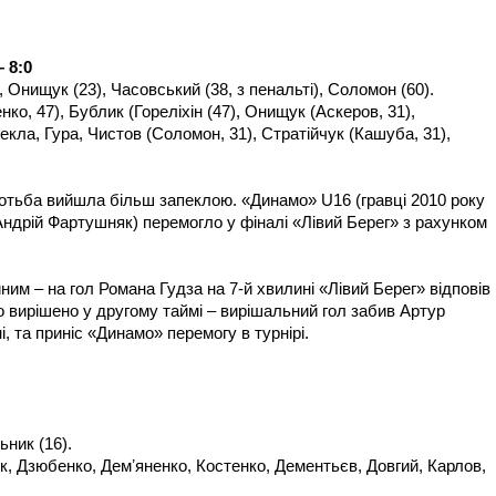
 8:0
), Онищук (23), Часовський (38, з пенальті), Соломон (60).
ко, 47), Бублик (Гореліхін (47), Онищук (Аскеров, 31),
кла, Гура, Чистов (Соломон, 31), Стратійчук (Кашуба, 31),
отьба вийшла більш запеклою. «Динамо» U16 (гравці 2010 року
ндрій Фартушняк) перемогло у фіналі «Лівий Берег» з рахунком
ним – на гол Романа Гудза на 7-й хвилині «Лівий Берег» відповів
ло вирішено у другому таймі – вирішальний гол забив Артур
, та приніс «Динамо» перемогу в турнірі.
ьник (16).
к, Дзюбенко, Демʼяненко, Костенко, Дементьєв, Довгий, Карлов,