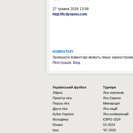
27 травня 2026 13:08
http://fcdynamo.com
КОМЕНТАРІ
Залишати коментарі можуть лише зареєстрован
Реєстрація
,
Вхід
Українcький футбол
Турніри
Збірна
Ліга чемпіонів
Прем'єр-ліга
Ліга Європи
Перша ліга
Міжнародні
Друга ліга
Ліга націй
Кубок України
Ліга конференцій
Молодіжка
ЄВРО-2024
Юнаки
OI-2024
Інші
ЧС-2026