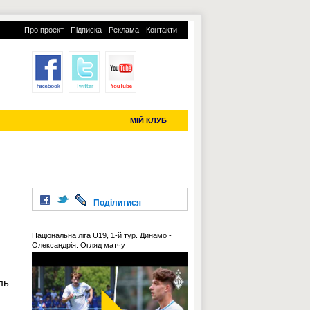
-
-
-
Про проект
Підписка
Реклама
Контакти
отий КЛУБ
УСІ ТРАНСФЕРИ
С-2019 (U-20)
ЧС-2022
МІЙ КЛУБ
Поділитися
Національна ліга U19, 1-й тур. Динамо -
Олександрія. Огляд матчу
ль