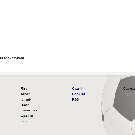
і користувачі.
Ліги
Статті
Copyrig
Англія
Новини
Рорзро
Іспанія
RSS
Італія
Німеччина
Франція
Інші