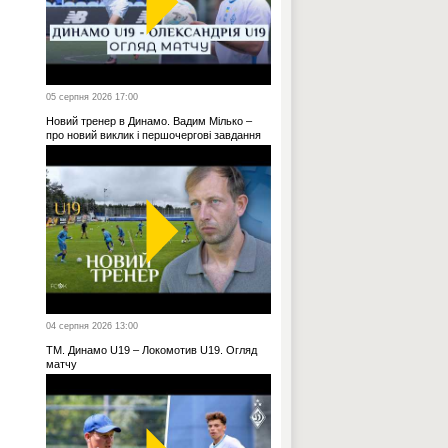
05 серпня 2026 17:00
Новий тренер в Динамо. Вадим Мілько –
про новий виклик і першочергові завдання
04 серпня 2026 13:00
ТМ. Динамо U19 – Локомотив U19. Огляд
матчу