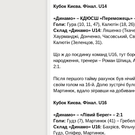
Кубок Києва. Фінал. U14
«Динамо» – КДЮСШ «Переможець» –
Голи:
Гура (10, 11, 47), Калютін (18, 26
Склад «Динамо» U14:
Ляшенко (Ткачен
Хаурманджі, Донченко, Часовський, Све
Калютін (Зеленцов, 31).
Що ж до поєдинку команд U16, тут бор
народження, тренери – Роман Шпица, А
2:1.
Після першого тайму рахунок був нічий
своїм голом на 16-й. Долю зустрічі бу
Мартинюк, вдало зігравши на добиванні
Кубок Києва. Фінал. U16
«Динамо» – «Лівий Берег» – 2:1
Голи:
Гудз (7), Мартинюк (41) – Гребел
Склад «Динамо» U16:
Бахрієв, Фільчу
Гудз, Оліфер, Мартинюк.