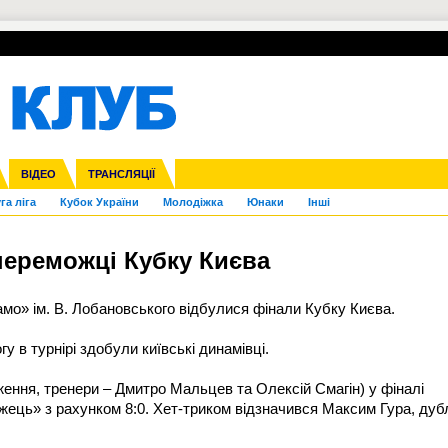
УПЛ-ПЕРЕХОДИ
СКРИЖАЛІ
ЄВРОКУБКИ
Зол
нфедерацій
Франція
ВІДЕО
Ліга націй
Інші
ЧЄ-2015 (U-21)
ТРАНСЛЯЦІЇ
Ліга конференцій
Копа Америка
ЄВРО-2024
ЧС-2018
OI-2024
ЄВРО-2020
ЧС-2026
Ч
га ліга
Кубок України
Молодіжка
Юнаки
Інші
переможці Кубку Києва
намо» ім. В. Лобановського відбулися фінали Кубку Києва.
у в турнірі здобули київські динамівці.
ення, тренери – Дмитро Мальцев та Олексій Смагін) у фіналі
ь» з рахунком 8:0. Хет-триком відзначився Максим Гура, дуб