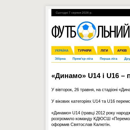
Сьогодні 7 серпня 2026 р.
Гарячі теми
УПЛ, 2-й тур
ВІЙНА
УКРАЇНА
Ліга чемпіонів
Англія
ЧС-2014
Іспанія
ЄВРО-2016
ТУРНІРИ
Ліга Європи
Італія
Росія
ЛІГИ
Німеччина
Міжнародні
Кубок ко
АРХІВ
Збірна
Прем'єр-ліга
Перша ліга
Дру
«Динамо» U14 і U16 – 
У вівторок, 26 травня, на стадіоні «Ди
У вікових категоріях U14 та U16 перемог
«Динамо» U14 (гравці 2012 року народж
розгромило команду КДЮСШ «Переможец
оформив Святослав Калютін.