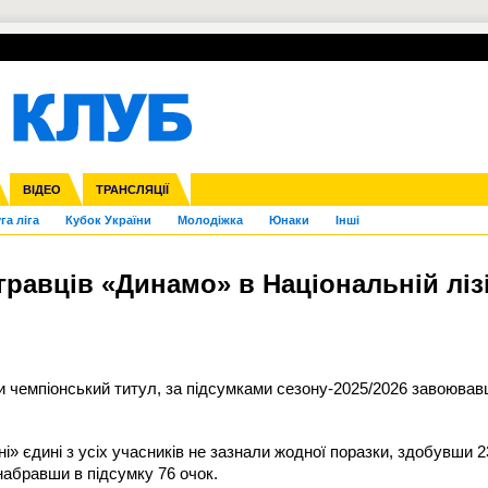
УПЛ-ПЕРЕХОДИ
СКРИЖАЛІ
ЄВРОКУБКИ
Зол
нфедерацій
Франція
ВІДЕО
Ліга націй
Інші
ЧЄ-2015 (U-21)
ТРАНСЛЯЦІЇ
Ліга конференцій
Копа Америка
ЄВРО-2024
ЧС-2018
OI-2024
ЄВРО-2020
ЧС-2026
Ч
га ліга
Кубок України
Молодіжка
Юнаки
Інші
гравців «Динамо» в Національній ліз
и чемпіонський титул, за підсумками сезону-2025/2026 завоюва
і» єдині з усіх учасників не зазнали жодної поразки, здобувши 2
 набравши в підсумку 76 очок.