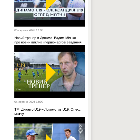
05 серпня 2026 17:00
Новий тренер в Динамо. Вадим Мілько –
про новий виклик і першочергові завдання
04 серпня 2026 13:00
ТМ. Динамо U19 – Локомотив U19. Огляд
матчу