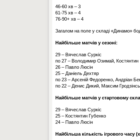
46-60 хв – 3
61-75 хв – 4
76-90+ хв – 4
Загалом на поле у складі «Динамо» бод
Найбільше матчів у сезоні:
29 – Вячеслав Суркіс
по 27 – Володимир Озимай, Костянтин
26 – Павло Люсін
25 – Даніель Дехтяр
по 23 – Арсеній Федоренко, Андріан Б
по 22 – Денис Дикий, Максим Гродзінс
Найбільше матчів у стартовому скла
29 – Вячеслав Суркіс
25 – Костянтин Губенко
24 – Павло Люсін
Найбільша кількість ігрового часу (