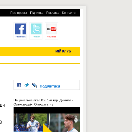
-
-
-
Про проект
Підписка
Реклама
Контакти
отий КЛУБ
УСІ ТРАНСФЕРИ
С-2019 (U-20)
ЧС-2022
МІЙ КЛУБ
і
Поділитися
Національна ліга U19, 1-й тур. Динамо -
вши
Олександрія. Огляд матчу
3