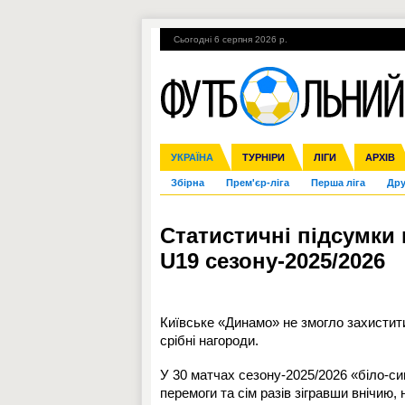
Сьогодні 6 серпня 2026 р.
Гарячі теми
УПЛ, 1-й тур
ВІЙНА
УКРАЇНА
Ліга чемпіонів
Англія
ЧС-2014
Іспанія
ЄВРО-2016
ТУРНІРИ
Ліга Європи
Італія
Росія
ЛІГИ
Німеччина
Міжнародні
Кубок ко
АРХІВ
Збірна
Прем'єр-ліга
Перша ліга
Дру
Статистичні підсумки 
U19 сезону-2025/2026
Київське «Динамо» не змогло захистит
срібні нагороди.
У 30 матчах сезону-2025/2026 «біло-син
перемоги та сім разів зігравши внічию,