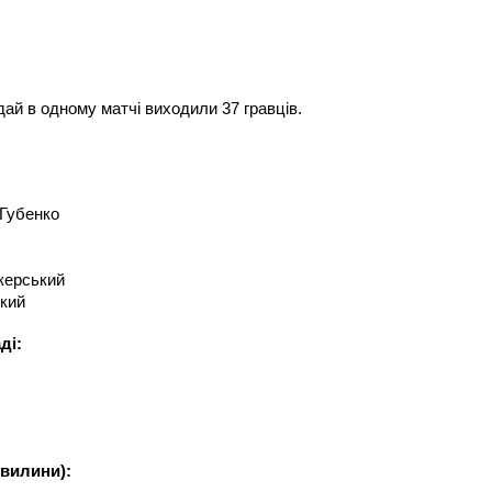
ай в одному матчі виходили 37 гравців.
 Губенко
екерський
ький
ді:
хвилини):