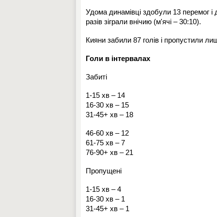
Удома динамівці здобули 13 перемог і дві
разів зіграли внічию (м'ячі – 30:10).
Кияни забили 87 голів і пропустили ли
Голи в інтервалах
Забиті
1-15 хв – 14
16-30 хв – 15
31-45+ хв – 18
46-60 хв – 12
61-75 хв – 7
76-90+ хв – 21
Пропущені
1-15 хв – 4
16-30 хв – 1
31-45+ хв – 1