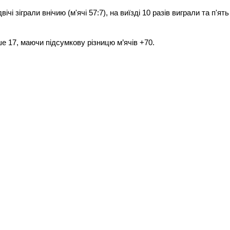
чі зіграли внічию (м'ячі 57:7), на виїзді 10 разів виграли та п'ять
ше 17, маючи підсумкову різницю м’ячів +70.