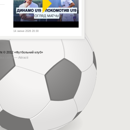
14 липня 2026 20:30
ht © 2012
«Футбольний клуб»
бка сайта —
Attracti