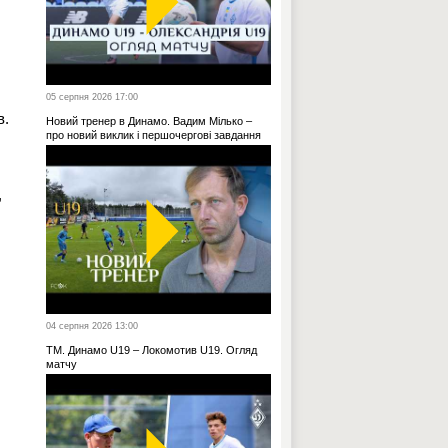
05 серпня 2026 17:00
в.
Новий тренер в Динамо. Вадим Мілько –
про новий виклик і першочергові завдання
,
04 серпня 2026 13:00
ТМ. Динамо U19 – Локомотив U19. Огляд
матчу