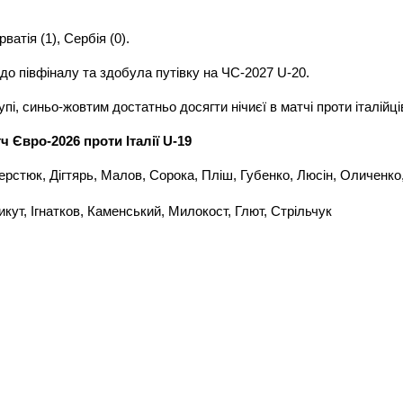
рватія (1), Сербія (0).
до півфіналу та здобула путівку на ЧС-2027 U-20.
пі, синьо-жовтим достатньо досягти нічиєї в матчі проти італійці
ч Євро-2026 проти Італії U-19
рстюк, Дігтярь, Малов, Сорока, Пліш, Губенко, Люсін, Оличенко
кут, Ігнатков, Каменський, Милокост, Глют, Стрільчук