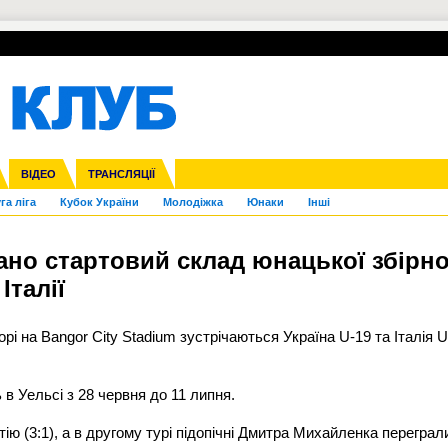
УПЛ-ПЕРЕХОДИ
СКРИЖАЛІ
ЄВРОКУБКИ
Зол
нфедерацій
Франція
ВІДЕО
Ліга націй
Інші
ЧЄ-2015 (U-21)
ТРАНСЛЯЦІЇ
Ліга конференцій
Копа Америка
ЄВРО-2024
ЧС-2018
OI-2024
ЄВРО-2020
ЧС-2026
Ч
га ліга
Кубок України
Молодіжка
Юнаки
Інші
вано стартовий склад юнацької збірно
Італії
горі на Bangor City Stadium зустрічаються Україна U-19 та Італія U
в Уельсі з 28 червня до 11 липня.
ію (3:1), а в другому турі підопічні Дмитра Михайленка переграл