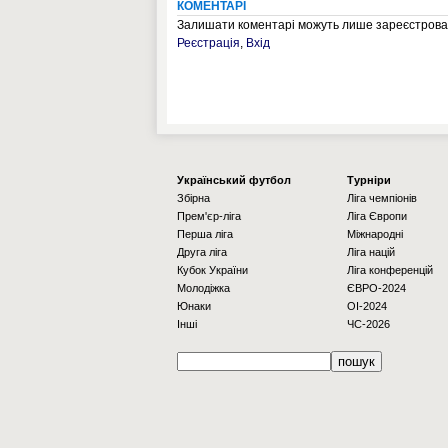
КОМЕНТАРІ
Залишати коментарі можуть лише зареєстрован
Реєстрація
,
Вхід
Українcький футбол
Турніри
Збірна
Ліга чемпіонів
Прем'єр-ліга
Ліга Європи
Перша ліга
Міжнародні
Друга ліга
Ліга націй
Кубок України
Ліга конференцій
Молодіжка
ЄВРО-2024
Юнаки
OI-2024
Інші
ЧС-2026