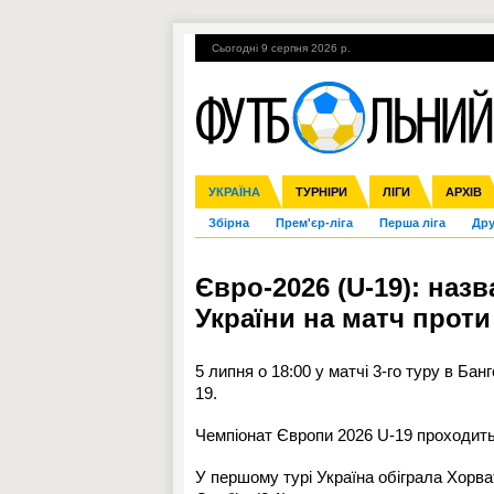
Сьогодні 9 серпня 2026 р.
Гарячі теми
УПЛ, 2-й тур
ВІЙНА
УКРАЇНА
Ліга чемпіонів
Англія
ЧС-2014
Іспанія
ЄВРО-2016
ТУРНІРИ
Ліга Європи
Італія
Росія
ЛІГИ
Німеччина
Міжнародні
Кубок ко
АРХІВ
Збірна
Прем'єр-ліга
Перша ліга
Дру
Євро-2026 (U-19): наз
України на матч проти 
5 липня о 18:00 у матчі 3-го туру в Бан
19.
Чемпіонат Європи 2026 U-19 проходить 
У першому турі Україна обіграла Хорват