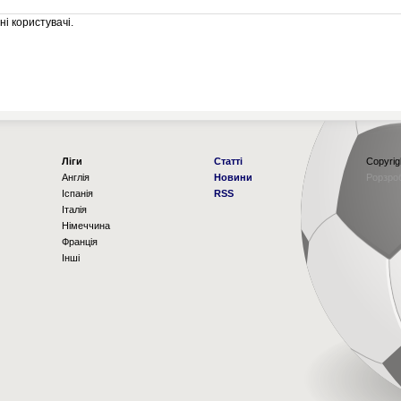
і користувачі.
Ліги
Статті
Copyrig
Англія
Новини
Рорзро
Іспанія
RSS
Італія
Німеччина
Франція
Інші