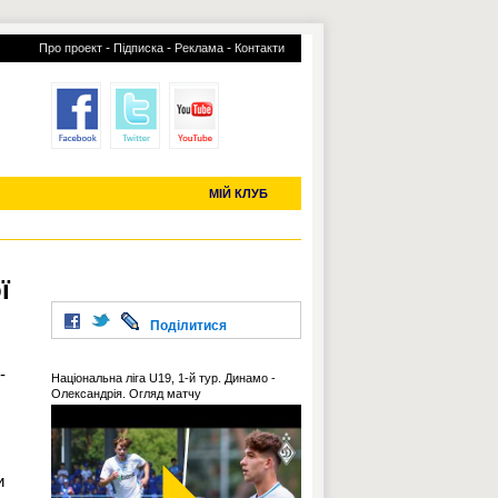
-
-
-
Про проект
Підписка
Реклама
Контакти
отий КЛУБ
УСІ ТРАНСФЕРИ
С-2019 (U-20)
ЧС-2022
МІЙ КЛУБ
ї
Поділитися
-
Національна ліга U19, 1-й тур. Динамо -
Олександрія. Огляд матчу
и