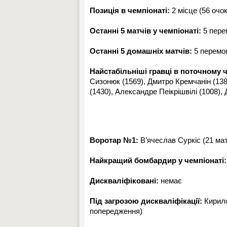
Позиція в чемпіонаті:
2 місце (56 очок
Останні 5 матчів у чемпіонаті:
5 перем
Останні 5 домашніх матчів:
5 перемог,
Найстабільніші гравці в поточному ч
Сизонюк (1569), Дмитро Кремчанін (138
(1430), Александре Пеікрішвілі (1008), 
Воротар №1:
В’ячеслав Суркіс (21 мат
Найкращий бомбардир у чемпіонаті
Дискваліфіковані:
немає
Під загрозою дискваліфікації:
Кирило
попередження)