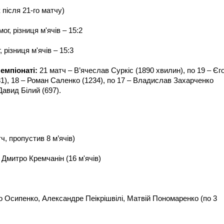
 після 21-го матчу)
ог, різниця м'ячів – 15:2
 різниця м'ячів – 15:3
емпіонаті:
21 матч – В’ячеслав Суркіс (1890 хвилин), по 19 – Єг
1), 18 – Роман Саленко (1234), по 17 – Владислав Захарченко
Давид Білий (697).
ч, пропустив 8 м’ячів)
:
Дмитро Кремчанін (16 м'ячів)
 Осипенко, Александре Пеікрішвілі, Матвій Пономаренко (по 3