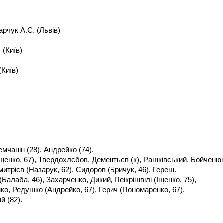
рчук А.Є. (Львів)
 (Київ)
(Київ)
емчанін (28), Андрейко (74).
щенко, 67), Твердохлєбов, Дементьєв (к), Рашківський, Бойченюк
итрієв (Назарук, 62), Сидоров (Бричук, 46), Гереш.
Балаба, 46), Захарченко, Дикий, Пеікрішвілі (Іщенко, 75),
нко, Редушко (Андрейко, 67), Герич (Пономаренко, 67).
й (82).