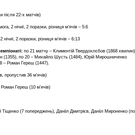
и після 22-х матчів)
ога, 2 нічиї, 2 поразки, різниця м'ячів – 5:6
2 нічиї, 2 поразки, різниця м'ячів – 6:13
емпіонаті:
по 21 матчу – Климентій Твердохлєбов (1868 хвилин)
ун (1355), по 20 – Михайло Шусть (1484), Юрій Мирошниченко
8 – Роман Гереш (1447).
, пропустив 36 м'ячів)
Роман Гереш (10 м'ячів)
й Тіщенко (7 попереджень), Данііл Дмитрієв, Данііл Мироненко (по