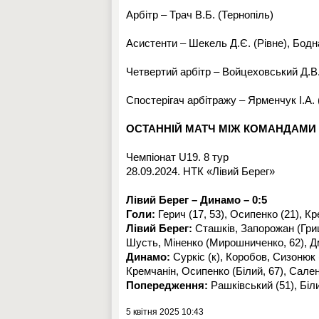
Арбітр – Трач В.Б. (Тернопіль)
Асистенти – Шекель Д.Є. (Рівне), Бодна
Четвертий арбітр – Войцеховський Д.В.
Спостерігач арбітражу – Ярменчук І.А. 
ОСТАННІЙ МАТЧ МІЖ КОМАНДАМИ
Чемпіонат U19. 8 тур
28.09.2024. НТК «Лівий Берег»
Лівий Берег – Динамо – 0:5
Голи:
Герич (17, 53), Осипенко (21), Кр
Лівий Берег:
Сташків, Запорожан (Гри
Шусть, Міненко (Мирошниченко, 62), Дм
Динамо:
Суркіс (к), Коробов, Сизонюк (
Кремчанін, Осипенко (Білий, 67), Сале
Попередження:
Рашківський (51), Біли
5 квітня 2025 10:43