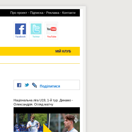
-
-
-
Про проект
Підписка
Реклама
Контакти
отий КЛУБ
УСІ ТРАНСФЕРИ
С-2019 (U-20)
ЧС-2022
МІЙ КЛУБ
Поділитися
Національна ліга U19, 1-й тур. Динамо -
Олександрія. Огляд матчу