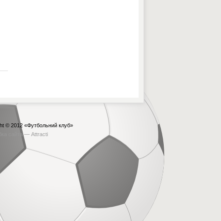
ht © 2012
«Футбольний клуб»
бка сайта —
Attracti