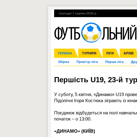
Сьогодні 7 серпня 2026 р.
Гарячі теми
УПЛ, 1-й тур
ВІЙНА
УКРАЇНА
Ліга чемпіонів
Англія
ЧС-2014
Іспанія
ЄВРО-2016
ТУРНІРИ
Ліга Європи
Італія
Росія
ЛІГИ
Німеччина
Міжнародні
Кубок ко
АРХІВ
Збірна
Прем'єр-ліга
Перша ліга
Дру
Першість U19, 23-й ту
У суботу, 5 квітня, «Динамо» U19 пров
Підопічні Ігоря Костюка зіграють із юн
Поєдинок відбудеться на полі навчальн
початок – о 13:00.
«ДИНАМО» (КИЇВ)