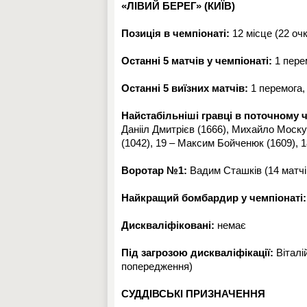
«ЛІВИЙ БЕРЕГ» (КИЇВ)
Позиція в чемпіонаті:
12 місце (22 очк
Останні 5 матчів у чемпіонаті:
1 перем
Останні 5 виїзних матчів:
1 перемога, 
Найстабільніші гравці в поточному ч
Данііл Дмитрієв (1666), Михайло Моск
(1042), 19 – Максим Бойченюк (1609), 1
Воротар №1:
Вадим Сташків (14 матчів
Найкращий бомбардир у чемпіонаті:
Дискваліфіковані:
немає
Під загрозою дискваліфікації:
Віталі
попередження)
СУДДІВСЬКІ ПРИЗНАЧЕННЯ