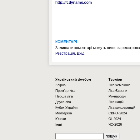
http://fcdynamo.com
КОМЕНТАРІ
Залишати коментарі можуть лише зареєстрован
Реєстрація
,
Вхід
Українcький футбол
Турніри
Збірна
Ліга чемпіонів
Прем'єр-ліга
Ліга Європи
Перша ліга
Міжнародні
Друга ліга
Ліга націй
Кубок України
Ліга конференцій
Молодіжка
ЄВРО-2024
Юнаки
OI-2024
Інші
ЧС-2026