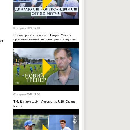
05 серпня 2026 17:00
Новий тренер в Динамо. Вадим Мілько –
про новий виклик і першочергові завдання
ор
04 серпня 2026 13:00
ТМ. Динамо U19 – Локомотив U19. Огляд
матчу