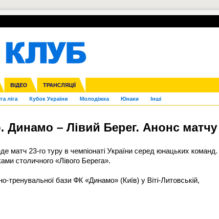
УПЛ-ПЕРЕХОДИ
СКРИЖАЛІ
ЄВРОКУБКИ
Зол
нфедерацій
Франція
ВІДЕО
Ліга націй
Інші
ЧЄ-2015 (U-21)
ТРАНСЛЯЦІЇ
Ліга конференцій
Копа Америка
ЄВРО-2024
ЧС-2018
OI-2024
ЄВРО-2020
ЧС-2026
Ч
га ліга
Кубок України
Молодіжка
Юнаки
Інші
р. Динамо – Лівий Берег. Анонс матчу
еде матч 23-го туру в чемпіонаті України серед юнацьких команд.
аками столичного «Лівого Берега».
о-тренувальної бази ФК «Динамо» (Київ) у Віті-Литовській,