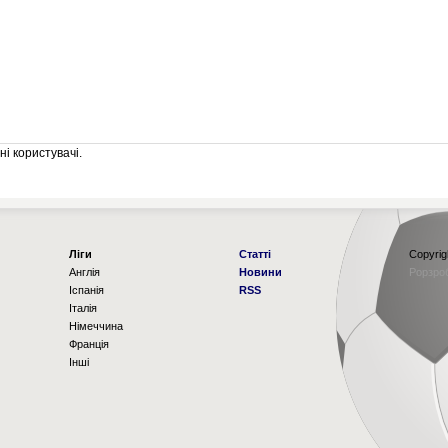
і користувачі.
Ліги
Статті
Copyrig
Англія
Новини
Рорзро
Іспанія
RSS
Італія
Німеччина
Франція
Інші