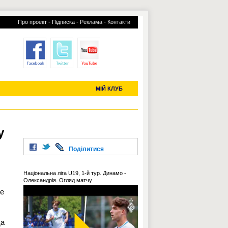
-
-
-
Про проект
Підписка
Реклама
Контакти
отий КЛУБ
УСІ ТРАНСФЕРИ
С-2019 (U-20)
ЧС-2022
МІЙ КЛУБ
у
Поділитися
Національна ліга U19, 1-й тур. Динамо -
Олександрія. Огляд матчу
ге
да