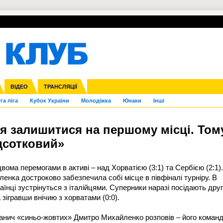
УПЛ-ПЕРЕХОДИ
СКРИЖАЛІ
ЄВРОКУБКИ
Зол
нфедерацій
Франція
ВІДЕО
Ліга націй
Інші
ЧЄ-2015 (U-21)
ТРАНСЛЯЦІЇ
Ліга конференцій
Копа Америка
ЄВРО-2024
ЧС-2018
OI-2024
ЄВРО-2020
ЧС-2026
Ч
га ліга
Кубок України
Молодіжка
Юнаки
Інші
я залишитися на першому місці. Том
ідсотковий»
двома перемогами в активі – над Хорватією (3:1) та Сербією (2:1).
нка достроково забезпечила собі місце в півфіналі турніру. В
їнці зустрінуться з італійцями. Суперники наразі посідають дру
а зігравши внічию з хорватами (0:0).
анич «синьо-жовтих» Дмитро Михайленко розповів – його коман