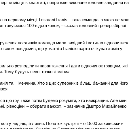
перше місце в квартеті, попри вже виконане головне завдання на
а першому місці. І взагалі Італія – така команда, з якою не мо
алаштовуємося 100-відсотково», – сказав головний тренер збірної
ружених поєдинків команда мала вихідний і встигла відновитися
о також повідомив, що у матчі з Італією варто очікувати змін у
вильно розподілити навантаження і дати відпочинок гравцям, які
и. Тому будуть певні точкові зміни».
панія та Німеччина. Хто з цих суперників більш бажаний для його
вся.
я цю гру, і вже потім будемо розуміти, хто найкращий. Але мені
ні, рівноцінні – обирати важко», – зазначив Дмитро Михайленко,
ься у неділю, 5 липня. Початок зустрічі – о 18:00 за київським