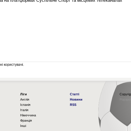
на на платформах Суспільне Спорт та місцевих телеканалах
і користувачі.
Ліги
Статті
Copyrig
Англія
Новини
Рорзро
Іспанія
RSS
Італія
Німеччина
Франція
Інші