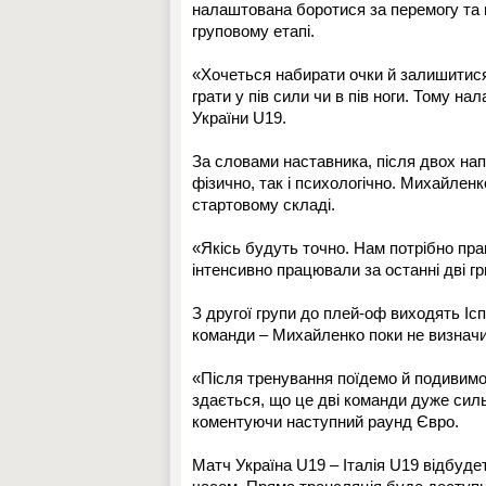
налаштована боротися за перемогу та 
груповому етапі.
«Хочеться набирати очки й залишитися н
грати у пів сили чи в пів ноги. Тому н
України U19.
За словами наставника, після двох нап
фізично, так і психологічно. Михайленк
стартовому складі.
«Якісь будуть точно. Нам потрібно пра
інтенсивно працювали за останні дві гр
З другої групи до плей-оф виходять Іс
команди – Михайленко поки не визначи
«Після тренування поїдемо й подивимос
здається, що це дві команди дуже силь
коментуючи наступний раунд Євро.
Матч Україна U19 – Італія U19 відбудет