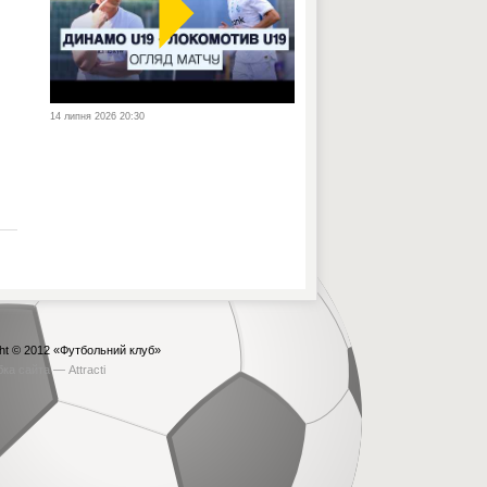
14 липня 2026 20:30
ht © 2012
«Футбольний клуб»
бка сайта —
Attracti