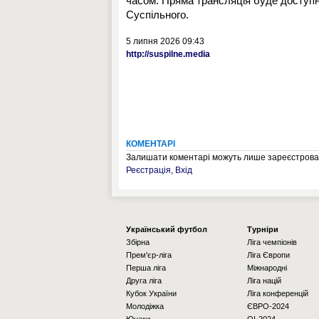
часом. Пряма трансляція буде доступ
Суспільного.
5 липня 2026 09:43
http://suspilne.media
КОМЕНТАРІ
Залишати коментарі можуть лише зареєстрован
Реєстрація
,
Вхід
Українcький футбол
Турніри
Збірна
Ліга чемпіонів
Прем'єр-ліга
Ліга Європи
Перша ліга
Міжнародні
Друга ліга
Ліга націй
Кубок України
Ліга конференцій
Молодіжка
ЄВРО-2024