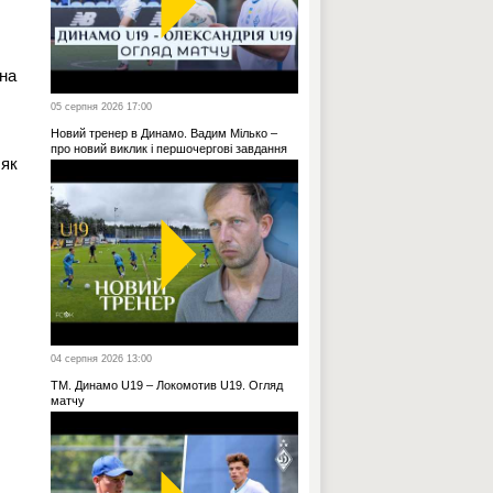
жна
05 серпня 2026 17:00
Новий тренер в Динамо. Вадим Мілько –
про новий виклик і першочергові завдання
 як
04 серпня 2026 13:00
ТМ. Динамо U19 – Локомотив U19. Огляд
матчу