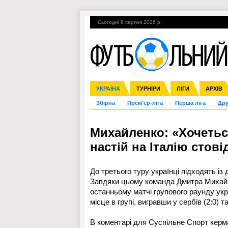
Сьогодні 8 серпня 2026 р.
Гарячі теми
УПЛ, 2-й тур
ВІЙНА
УКРАЇНА
Ліга чемпіонів
Англія
ЧС-2014
Іспанія
ЄВРО-2016
ТУРНІРИ
Ліга Європи
Італія
Росія
ЛІГИ
Німеччина
Міжнародні
Кубок ко
АРХІВ
Збірна
Прем'єр-ліга
Перша ліга
Дру
Михайленко: «Хочетьс
настій на Італію стов
До третього туру українці підходять із 
Завдяки цьому команда Дмитра Михайле
останньому матчі групового раунду укра
місце в групі, вигравши у сербів (2:0) т
В коментарі для Суспільне Спорт керм