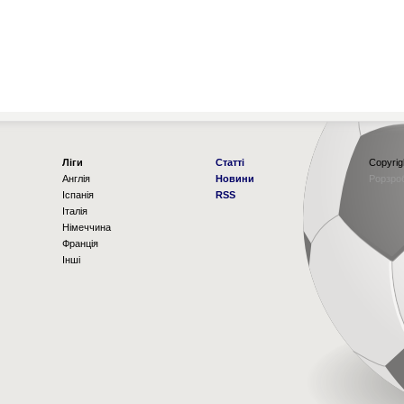
Ліги
Статті
Copyrig
Англія
Новини
Рорзро
Іспанія
RSS
Італія
Німеччина
Франція
Інші