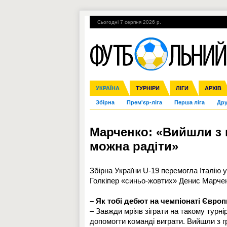
Сьогодні 7 серпня 2026 р.
Гарячі теми
УПЛ, 1-й тур
ВІЙНА
УКРАЇНА
Ліга чемпіонів
Англія
ЧС-2014
Іспанія
ЄВРО-2016
ТУРНІРИ
Ліга Європи
Італія
Росія
ЛІГИ
Німеччина
Міжнародні
Кубок ко
АРХІВ
Збірна
Прем'єр-ліга
Перша ліга
Дру
Марченко: «Вийшли з 
можна радіти»
Збірна України U-19 перемогла Італію у
Голкіпер «синьо-жовтих» Денис Марчен
– Як тобі дебют на чемпіонаті Євро
– Завжди мріяв зіграти на такому турні
допомогти команді виграти. Вийшли з г