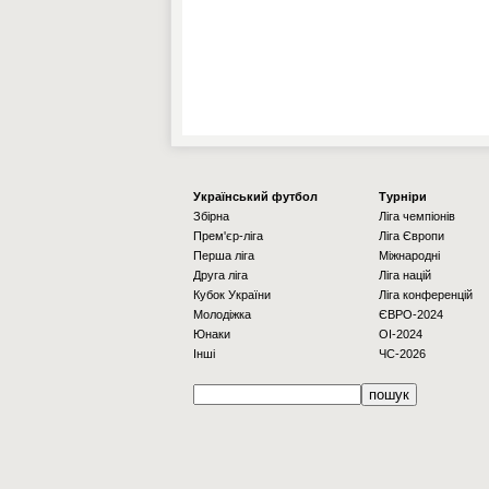
Українcький футбол
Турніри
Збірна
Ліга чемпіонів
Прем'єр-ліга
Ліга Європи
Перша ліга
Міжнародні
Друга ліга
Ліга націй
Кубок України
Ліга конференцій
Молодіжка
ЄВРО-2024
Юнаки
OI-2024
Інші
ЧС-2026