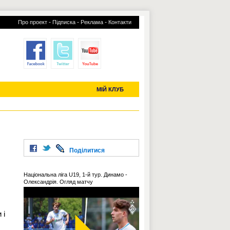
-
-
-
Про проект
Підписка
Реклама
Контакти
отий КЛУБ
УСІ ТРАНСФЕРИ
С-2019 (U-20)
ЧС-2022
МІЙ КЛУБ
Поділитися
Національна ліга U19, 1-й тур. Динамо -
Олександрія. Огляд матчу
 і