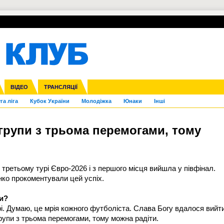
УПЛ-ПЕРЕХОДИ
СКРИЖАЛІ
ЄВРОКУБКИ
Зол
нфедерацій
Франція
ВІДЕО
Ліга націй
Інші
ЧЄ-2015 (U-21)
ТРАНСЛЯЦІЇ
Ліга конференцій
Копа Америка
ЄВРО-2024
ЧС-2018
OI-2024
ЄВРО-2020
ЧС-2026
Ч
га ліга
Кубок України
Молодіжка
Юнаки
Інші
групи з трьома перемогами, тому
 третьому турі Євро-2026 і з першого місця вийшла у півфінал.
ко прокоментували цей успіх.
пи?
рі. Думаю, це мрія кожного футболіста. Слава Богу вдалося вийти
рупи з трьома перемогами, тому можна радіти.