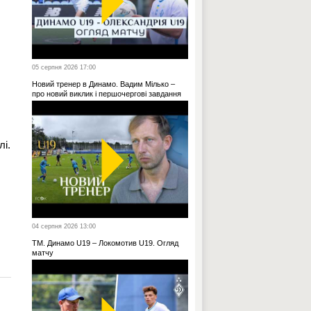
05 серпня 2026 17:00
Новий тренер в Динамо. Вадим Мілько –
про новий виклик і першочергові завдання
лі.
04 серпня 2026 13:00
ТМ. Динамо U19 – Локомотив U19. Огляд
матчу