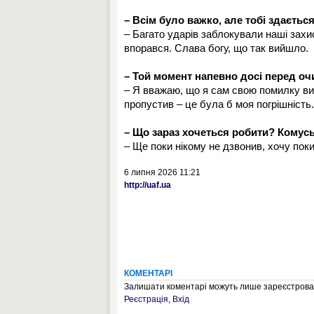
– Всім було важко, але тобі здаєтьс
– Багато ударів заблокували наші захис
впорався. Слава богу, що так вийшло.
– Той момент напевно досі перед оч
– Я вважаю, що я сам свою помилку вип
пропустив – це була б моя погрішність
– Що зараз хочеться робити? Комус
– Ще поки нікому не дзвонив, хочу поки
6 липня 2026 11:21
http://uaf.ua
КОМЕНТАРІ
Залишати коментарі можуть лише зареєстрован
Реєстрація
,
Вхід