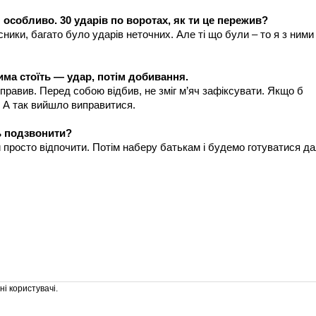
я особливо. 30 ударів по воротах, як ти це пережив?
ники, багато було ударів неточних. Але ті що були – то я з ними
има стоїть — удар, потім добивання.
равив. Перед собою відбив, не зміг м’яч зафіксувати. Якщо б
. А так вийшло виправитися.
ь подзвонити?
 просто відпочити. Потім наберу батькам і будемо готуватися да
і користувачі.