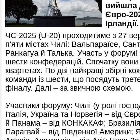
вийшла 
Євро-202
Ірландії.
ЧС-2025 (U-20) проходитиме з 27 ве
п'яти містах Чилі: Вальпараїсе, Сан
Ранкагуа й Талька. Участь у форумі 
шести конфедерацій. Спочатку вони
квартетах. По дві найкращі збірні ко
команди із шести, що посядуть третє
фіналу. Далі – за звичною схемою.
Учасники форуму: Чилі (у ролі господ
Італія, Україна та Норвегія – від Є
й Панама – від КОНКАКАФ; Бразилія,
Парагвай – від Південної Америки; Я