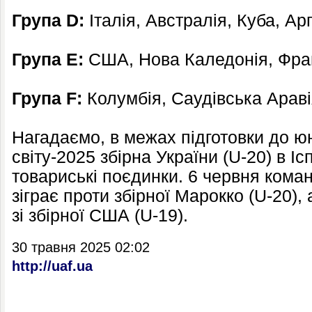
Група D:
Італія, Австралія, Куба, Ар
Група E:
США, Нова Каледонія, Фран
Група F:
Колумбія, Саудівська Аравія
Нагадаємо, в межах підготовки до ю
світу-2025 збірна України (U-20) в Іс
товариські поєдинки. 6 червня ком
зіграє проти збірної Марокко (U-20), 
зі збірної США (U-19).
30 травня 2025 02:02
http://uaf.ua