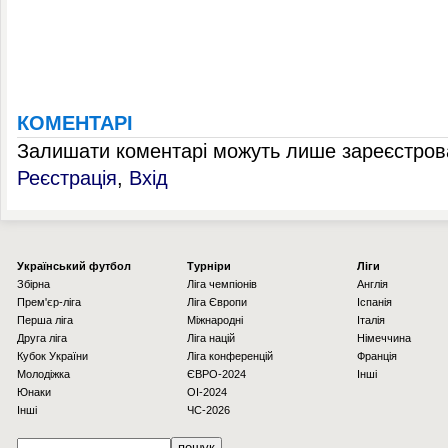
КОМЕНТАРІ
Залишати коментарі можуть лише зареєстрова
Реєстрація
,
Вхід
Українcький футбол
Турніри
Ліги
Збірна
Ліга чемпіонів
Англія
Прем'єр-ліга
Ліга Європи
Іспанія
Перша ліга
Міжнародні
Італія
Друга ліга
Ліга націй
Німеччина
Кубок України
Ліга конференцій
Франція
Молодіжка
ЄВРО-2024
Інші
Юнаки
OI-2024
Інші
ЧС-2026