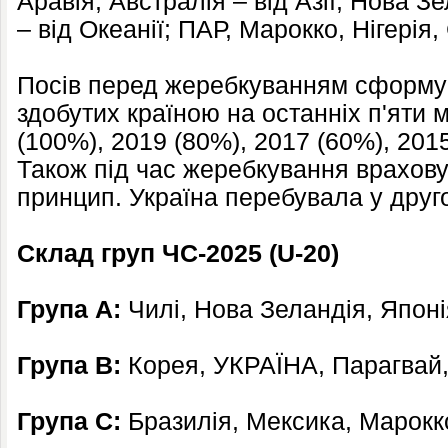
Аравія, Австралія – від Азії; Нова З
– від Океанії; ПАР, Марокко, Нігерія,
Посів перед жеребкуванням сформув
здобутих країною на останніх п'яти 
(100%), 2019 (80%), 2017 (60%), 201
Також під час жеребкування врахову
принцип. Україна перебувала у друг
Склад груп ЧС-2025 (U-20)
Група А:
Чилі, Нова Зеландія, Японі
Група B:
Корея, УКРАЇНА, Парагвай
Група C:
Бразилія, Мексика, Марокко