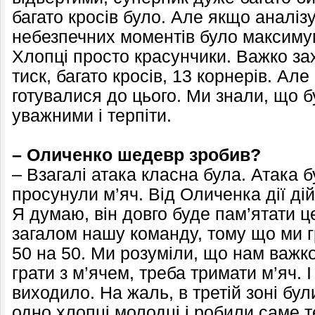
багато кросів було. Але якщо аналізу
небезпечних моментів було максимум 
Хлопці просто красунчики. Важко за
тиск, багато кросів, 13 корнерів. Ал
готувалися до цього. Ми знали, що б
уважними і терпіти.
– Оличенко шедевр зробив?
– Взагалі атака класна була. Атака б
просунули м’яч. Від Оличенка дії д
Я думаю, він довго буде пам’ятати це
загалом нашу команду, тому що ми г
50 на 50. Ми розуміли, що нам важк
грати з м’ячем, треба тримати м’яч. І
виходило. На жаль, в третій зоні бу
одно хлопці молодці і робили саме т