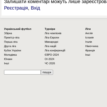
Залишати коментарі можуть лише зареєстрова
Реєстрація
,
Вхід
Українcький футбол
Турніри
Ліги
Збірна
Ліга чемпіонів
Англія
Прем'єр-ліга
Ліга Європи
Іспанія
Перша ліга
Міжнародні
Італія
Друга ліга
Ліга націй
Німеччина
Кубок України
Ліга конференцій
Франція
Молодіжка
ЄВРО-2024
Інші
Юнаки
OI-2024
Інші
ЧС-2026