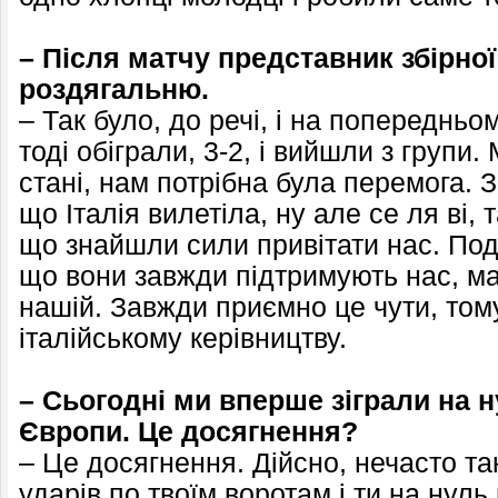
– Після матчу представник збірної
роздягальню.
– Так було, до речі, і на попередньо
тоді обіграли, 3-2, і вийшли з групи.
стані, нам потрібна була перемога. 
що Італія вилетіла, ну але се ля ві,
що знайшли сили привітати нас. Подя
що вони завжди підтримують нас, має
нашій. Завжди приємно це чути, том
італійському керівництву.
– Сьогодні ми вперше зіграли на 
Європи. Це досягнення?
– Це досягнення. Дійсно, нечасто та
ударів по твоїм воротам і ти на нуль