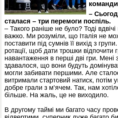
команди
– Сьогод
сталася – три перемоги поспіль.
– Такого раніше не було? Тоді вдвіч
важко. Ми розуміли, що Італія не м
поставити під сумнів її вихід з груп
ротації, щоб дати трошки відпочити 
навантаження в перші дві гри. Мені 
здавалося, що вони будуть домінува
могли забивати першими. Але стало
витримали стартовий натиск, потім ув
добре грали з м’ячем. Так, нам хоті
більше. На жаль, це не виходило.
В другому таймі ми багато часу пров
відвертими, суперник дуже багато б