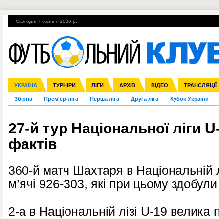
Сьогодні 7 серпня 2026 р.
Гарячі теми
УПЛ, 1-й тур
ВІЙНА
УПЛ-ПЕРЕХОДИ
УКРАЇНА
Ліга чемпіонів
Англія
ЧС-2014
Іспанія
ЄВРО-2016
ТУРНІРИ
Ліга Європи
Італія
Росія
ЛІГИ
Німеччина
Міжнародні
Кубок конфедерацій
АРХІВ
Франція
ВІДЕО
Ліга націй
Інші
ЧЄ-2015 (U-21
ТРАНСЛЯЦІЇ
Ліга конф
Збірна
Прем'єр-ліга
Перша ліга
Друга ліга
Кубок України
27-й тур Національної ліги U
фактів
360-й матч Шахтаря в Національній л
м’ячі 926-303, які при цьому здобули
2-а в Національній лізі U-19 велика