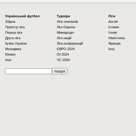
Українcький футбол
Турніри
Ліги
Збірна
Ліга чемпіонів
Англія
Прем'єр-ліга
Ліга Європи
Іспанія
Перша ліга
Міжнародні
Італія
Друга ліга
Ліга націй
Німеччина
Кубок України
Ліга конференцій
Франція
Молодіжка
ЄВРО-2024
Інші
Юнаки
OI-2024
Інші
ЧС-2026