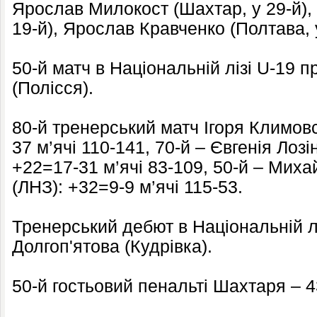
Ярослав Милокост (Шахтар, у 29-й),
19-й), Ярослав Кравченко (Полтава, у
50-й матч в Національній лізі U-19 
(Полісся).
80-й тренерський матч Ігоря Климовс
37 м’ячі 110-141, 70-й – Євгенія Лозі
+22=17-31 м’ячі 83-109, 50-й – Мих
(ЛНЗ): +32=9-9 м’ячі 115-53.
Тренерський дебют в Національній л
Долгоп'ятова (Кудрівка).
50-й гостьовий пенальті Шахтаря – 4