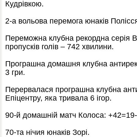
Кудрівкою.
2-а вольова перемога юнаків Полісс
Переможна клубна рекордна серія Ве
пропусків голів – 742 хвилини.
Програшна домашня клубна антирек
3 гри.
Перервалася програшна клубна ант
Епіцентру, яка тривала 6 ігор.
90-й домашній матч Колоса: +42=19-2
70-та нічия юнаків Зорі.