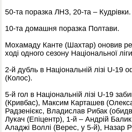
50-та поразка ЛНЗ, 20-та – Кудрівки.
10-та домашня поразка Полтави.
Мохамаду Канте (Шахтар) оновив рек
ході одного сезону Національної ліги
2-й дубль в Національній лізі U-1
(Колос).
5-й гол в Національній лізі U-19 за
(Кривбас), Максим Карташев (Олекса
Радзенієкс, Владислав Рибак (обидв
Лукач (Епіцентр), 1-й – Андрій Балик 
Аладжі Воллі (Верес, у 5-й), Назар Р