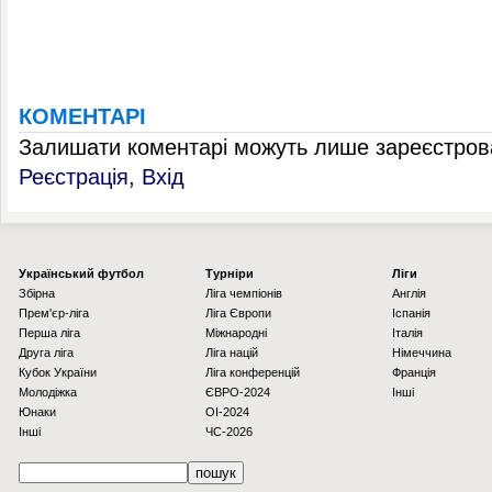
КОМЕНТАРІ
Залишати коментарі можуть лише зареєстрова
Реєстрація
,
Вхід
Українcький футбол
Турніри
Ліги
Збірна
Ліга чемпіонів
Англія
Прем'єр-ліга
Ліга Європи
Іспанія
Перша ліга
Міжнародні
Італія
Друга ліга
Ліга націй
Німеччина
Кубок України
Ліга конференцій
Франція
Молодіжка
ЄВРО-2024
Інші
Юнаки
OI-2024
Інші
ЧС-2026