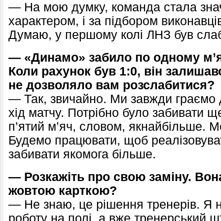
— На мою думку, команда стала зна
характером, і за підбором виконавці
Думаю, у першому колі ЛНЗ був сла
— «Динамо» забило по одному м’я
Коли рахунок був 1:0, він залиша
не дозволяло вам розслабитися?
— Так, звичайно. Ми завжди граємо 
хід матчу. Потрібно було забивати щ
п’ятий м’яч, словом, якнайбільше. М
Будемо працювати, щоб реалізовуват
забивати якомога більше.
— Розкажіть про свою заміну. Вон
жовтою карткою?
— Не знаю, це рішення тренерів. Я 
роботу на полі, а вже тренерський 