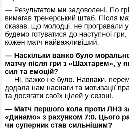
— Результатом ми задоволені. По гр
вимагав тренерський штаб. Після ма
сказав, що молодці, не програвали у
будемо готуватися до наступної гри,
кожен матч найважливіший.
— Наскільки важко було морально
матчу після гри з «Шахтарем», у я
сил та емоцій?
— Ні, важко не було. Навпаки, пер
додала нам наснаги та мотивації пр
та досягати своїх цілей у сезоні.
— Матч першого кола проти ЛНЗ 
«Динамо» з рахунком 7:0. Цього ра
чи суперник став сильнішим?