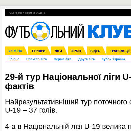
Сьогодні 7 серпня 2026 р.
Гарячі теми
УПЛ, 1-й тур
ВІЙНА
УПЛ-ПЕРЕХОДИ
УКРАЇНА
Ліга чемпіонів
Англія
ЧС-2014
Іспанія
ЄВРО-2016
ТУРНІРИ
Ліга Європи
Італія
Росія
ЛІГИ
Німеччина
Міжнародні
Кубок конфедерацій
АРХІВ
Франція
ВІДЕО
Ліга націй
Інші
ЧЄ-2015 (U-21
ТРАНСЛЯЦІЇ
Ліга конф
Збірна
Прем'єр-ліга
Перша ліга
Друга ліга
Кубок України
29-й тур Національної ліги U
фактів
Найрезультативніший тур поточного 
U-19 – 37 голів.
4-а в Національній лізі U-19 велика