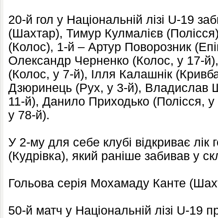
20-й гол у Національній лізі U-19 
(Шахтар), Тимур Кулмалієв (Полісся)
(Колос), 1-й – Артур Поворозник (Епіц
Олександр Черненко (Колос, у 17-й)
(Колос, у 7-й), Ілля Калашнік (Кривба
Дзюринець (Рух, у 3-й), Владислав 
11-й), Данило Приходько (Полісся, у 
у 78-й).
У 2-му для себе клубі відкриває лік г
(Кудрівка), який раніше забивав у ск
Гольова серія Мохамаду Канте (Шахта
50-й матч у Національній лізі U-19 п