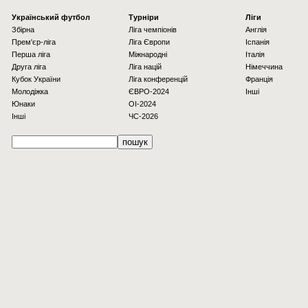
Українcький футбол
Турніри
Ліги
Збірна
Ліга чемпіонів
Англія
Прем'єр-ліга
Ліга Європи
Іспанія
Перша ліга
Міжнародні
Італія
Друга ліга
Ліга націй
Німеччина
Кубок України
Ліга конференцій
Франція
Молодіжка
ЄВРО-2024
Інші
Юнаки
OI-2024
Інші
ЧС-2026