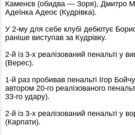
Каменєв (обидва — Зоря), Дмитро Ма
Адеїнка Адеоє (Кудрівка).
У 2-му для себе клубі дебютує Бори
раніше виступав за Кудрівку.
2-й із 3-х реалізований пенальті у 
(Верес).
1-й раз пробивав пенальті Ігор Бойчук
автором 20-го реалізованого пеналь
33-го удару).
2-й із 3-х реалізований пенальті у 
(Карпати).