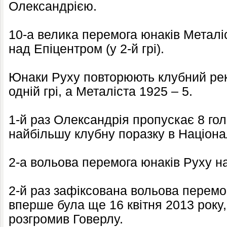
Олександрією.
10-а велика перемога юнаків Металіс
над Епіцентром (у 2-й грі).
Юнаки Руху повторюють клубний реко
одній грі, а Металіста 1925 – 5.
1-й раз Олександрія пропускає 8 голі
найбільшу клубну поразку в Націонал
2-а вольова перемога юнаків Руху н
2-й раз зафіксована вольова перемог
вперше була ще 16 квітня 2013 року
розгромив Говерлу.