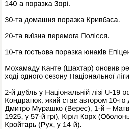
140-а поразка Зорі.
30-та домашня поразка Кривбаса.
20-та виїзна перемога Полісся.
10-та гостьова поразка юнаків Епіце
Мохамаду Канте (Шахтар) оновив рек
ході одного сезону Національної ліги
2-й дубль у Національній лізі U-19
Кондратюк, який стає автором 10-го
Дмитро Мурашко (Верес), 1-й – Матв
1925, у 57-й грі), Кіріл Корх (Оболон
Кройтарь (Рух, у 14-й).