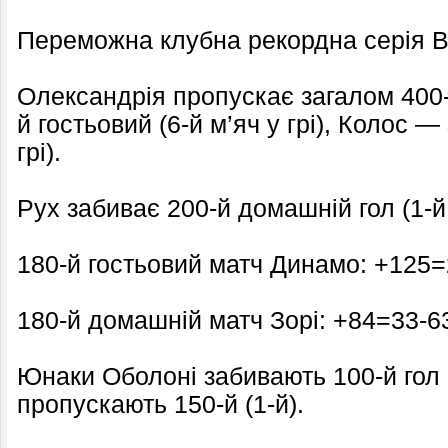
Переможна клубна рекордна серія Ве
Олександрія пропускає загалом 400-й 
й гостьовий (6-й м’яч у грі), Колос —
грі).
Рух забиває 200-й домашній гол (1-й м
180-й гостьовий матч Динамо: +125=2
180-й домашній матч Зорі: +84=33-63
Юнаки Оболоні забивають 100-й гол (1
пропускають 150-й (1-й).