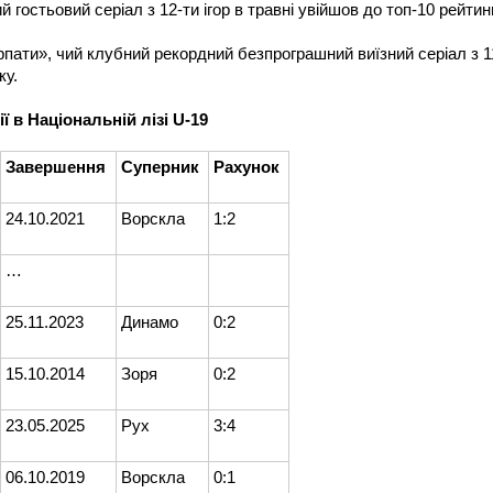
й гостьовий серіал з 12-ти ігор в травні увійшов до топ-10 рейтинг
рпати», чий клубний рекордний безпрограшний виїзний серіал з 1
ку.
ї в Національній лізі U-19
Завершення
Суперник
Рахунок
24.10.2021
Ворскла
1:2
…
25.11.2023
Динамо
0:2
15.10.2014
Зоря
0:2
23.05.2025
Рух
3:4
06.10.2019
Ворскла
0:1