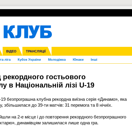
УПЛ-ПЕРЕХОДИ
СКРИЖАЛІ
ЄВРОКУБКИ
Зол
нфедерацій
Франція
ВІДЕО
Ліга націй
Інші
ЧЄ-2015 (U-21)
ТРАНСЛЯЦІЇ
Ліга конференцій
Копа Америка
ЄВРО-2024
ЧС-2018
OI-2024
ЄВРО-2020
ЧС-2026
Ч
га ліга
Кубок України
Молодіжка
Юнаки
Інші
д рекордного гостьового
у в Національній лізі U-19
-19 безпрограшна клубна рекордна виїзна серія «Динамо», яка
 збільшилася до 39-ти матчів: 31 перемога та 8 нічиїх.
шли на 2-е місце і до повторення рекордного безпрограшного
ахтарю», динамівцям залишилася лише одна гра.