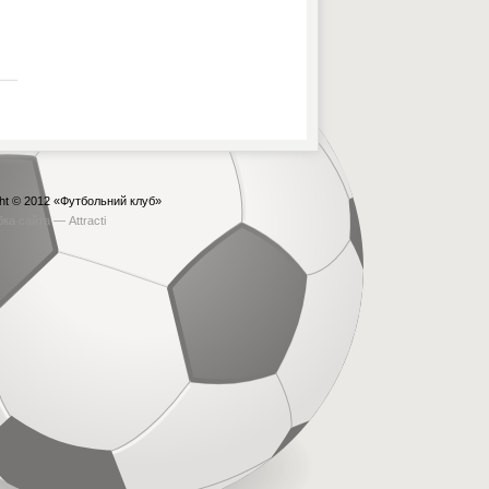
ht © 2012
«Футбольний клуб»
бка сайта —
Attracti