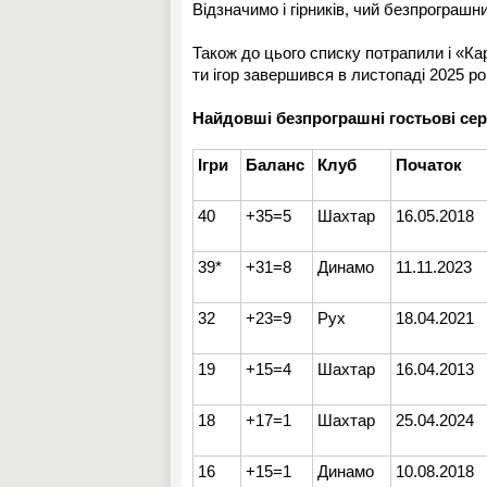
Відзначимо і гірників, чий безпрограшни
Також до цього списку потрапили і «Ка
ти ігор завершився в листопаді 2025 ро
Найдовші безпрограшні гостьові сері
Ігри
Баланс
Клуб
Початок
40
+35=5
Шахтар
16.05.2018
39*
+31=8
Динамо
11.11.2023
32
+23=9
Рух
18.04.2021
19
+15=4
Шахтар
16.04.2013
18
+17=1
Шахтар
25.04.2024
16
+15=1
Динамо
10.08.2018