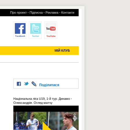
-
-
-
Про проект
Підписка
Реклама
Контакти
отий КЛУБ
УСІ ТРАНСФЕРИ
С-2019 (U-20)
ЧС-2022
МІЙ КЛУБ
Поділитися
Національна ліга U19, 1-й тур. Динамо -
Олександрія. Огляд матчу