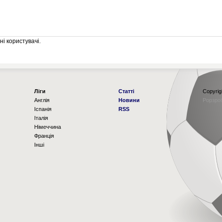
і користувачі.
Ліги
Статті
Copyrig
Англія
Новини
Рорзро
Іспанія
RSS
Італія
Німеччина
Франція
Інші