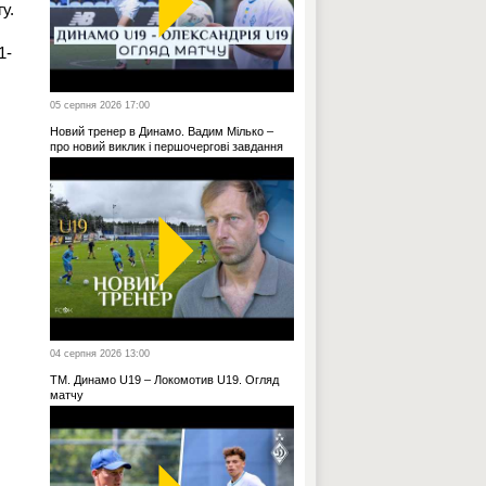
у.
1-
05 серпня 2026 17:00
Новий тренер в Динамо. Вадим Мілько –
про новий виклик і першочергові завдання
04 серпня 2026 13:00
ТМ. Динамо U19 – Локомотив U19. Огляд
матчу