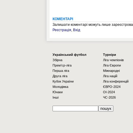
КОМЕНТАРІ
Залишати коментарі можуть лише зареєстрован
Реєстрація
,
Вхід
Українcький футбол
Турніри
Збірна
Ліга чемпіонів
Прем'єр-ліга
Ліга Європи
Перша ліга
Міжнародні
Друга ліга
Ліга націй
Кубок України
Ліга конференцій
Молодіжка
ЄВРО-2024
Юнаки
OI-2024
Інші
ЧС-2026