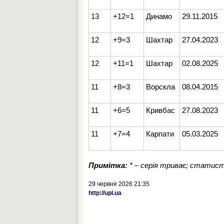
13
+12=1
Динамо
29.11.2015
12
+9=3
Шахтар
27.04.2023
12
+11=1
Шахтар
02.08.2025
11
+8=3
Ворскла
08.04.2015
11
+6=5
Кривбас
27.08.2023
11
+7=4
Карпати
05.03.2025
Примітка:
* – серія триває; статист
29 червня 2026 21:35
http://upl.ua