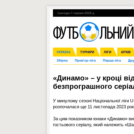
Сьогодні 7 серпня 2026 р.
Гарячі теми
УПЛ, 1-й тур
ВІЙНА
УКРАЇНА
Ліга чемпіонів
Англія
ЧС-2014
Іспанія
ЄВРО-2016
ТУРНІРИ
Ліга Європи
Італія
Росія
ЛІГИ
Німеччина
Міжнародні
Кубок ко
АРХІВ
Збірна
Прем'єр-ліга
Перша ліга
Дру
«Динамо» – у кроці ві
безпрограшного серіал
У минулому сезоні Національної ліги U
розпочалася ще 11 листопада 2023 року,
За цим показником юнаки «Динамо» вий
гостьового серіалу, який належить «Ш