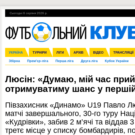
Сьогодні 6 серпня 2026 р.
Гарячі теми
УПЛ, 1-й тур
ВІЙНА
УПЛ-ПЕРЕХОДИ
УКРАЇНА
Ліга чемпіонів
Англія
ЧС-2014
Іспанія
ЄВРО-2016
ТУРНІРИ
Ліга Європи
Італія
Росія
ЛІГИ
Німеччина
Міжнародні
Кубок конфедерацій
АРХІВ
Франція
ВІДЕО
Ліга націй
Інші
ЧЄ-2015 (U-21
ТРАНСЛЯЦІЇ
Ліга конф
Збірна
Прем'єр-ліга
Перша ліга
Друга ліга
Кубок України
Люсін: «Думаю, мій час прий
отримуватиму шанс у перші
Півзахисник «Динамо» U19 Павло Л
матчі завершального, 30-го туру Нац
«Кудрівки», забив 2 м’ячі та віддав 3
третє місце у списку бомбардирів, 