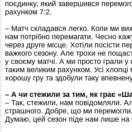
поєдинку, який завершився перемого
рахунком 7:2.
– Матч складався легко. Коли ми ви
нам потрібно перемагати. Чесно каж
через друге місце. Хотіли посісти п
важкого сезону. Але трохи не пощас
у своєму матчі. А ми просто грали у 
таким великим рахунком. Усі хлопці
хорошу гру та здобули таку впевнен
– А чи стежили за тим, як грає «Ш
– Так, стежили, нам повідомляли. А
страшного. Добре, що ми перемогли,
Думаю, цей сезон піде нам лише на 