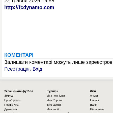
22 травня 2026 19:58
http://fcdynamo.com
КОМЕНТАРІ
Залишати коментарі можуть лише зареєстрова
Реєстрація
,
Вхід
Українcький футбол
Турніри
Ліги
Збірна
Ліга чемпіонів
Англія
Прем'єр-ліга
Ліга Європи
Іспанія
Перша ліга
Міжнародні
Італія
Друга ліга
Ліга націй
Німеччина