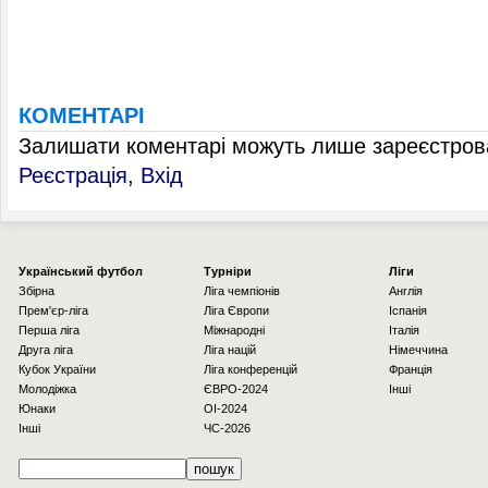
КОМЕНТАРІ
Залишати коментарі можуть лише зареєстрова
Реєстрація
,
Вхід
Українcький футбол
Турніри
Ліги
Збірна
Ліга чемпіонів
Англія
Прем'єр-ліга
Ліга Європи
Іспанія
Перша ліга
Міжнародні
Італія
Друга ліга
Ліга націй
Німеччина
Кубок України
Ліга конференцій
Франція
Молодіжка
ЄВРО-2024
Інші
Юнаки
OI-2024
Інші
ЧС-2026