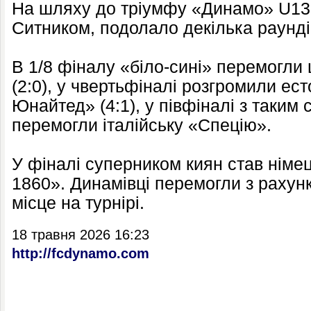
На шляху до тріумфу «Динамо» U13
Ситником, подолало декілька раунді
В 1/8 фіналу «біло-сині» перемогл
(2:0), у чвертьфіналі розгромили е
Юнайтед» (4:1), у півфіналі з таким
перемогли італійську «Спецію».
У фіналі суперником киян став нім
1860». Динамівці перемогли з рахунк
місце на турнірі.
18 травня 2026 16:23
http://fcdynamo.com