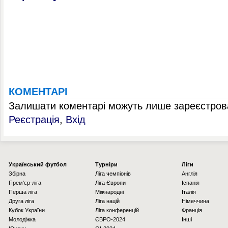
КОМЕНТАРІ
Залишати коментарі можуть лише зареєстрова
Реєстрація
,
Вхід
Українcький футбол
Турніри
Ліги
Збірна
Ліга чемпіонів
Англія
Прем'єр-ліга
Ліга Європи
Іспанія
Перша ліга
Міжнародні
Італія
Друга ліга
Ліга націй
Німеччина
Кубок України
Ліга конференцій
Франція
Молодіжка
ЄВРО-2024
Інші