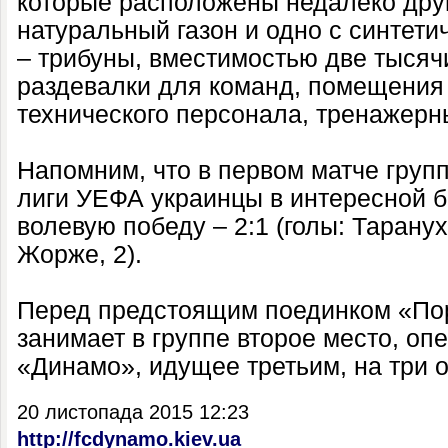
которые расположены недалеко друг
натуральный газон и одно с синтети
– трибуны, вместимостью две тысяч
раздевалки для команд, помещения
технического персонала, тренажерны
Напомним, что в первом матче гру
лиги УЕФА украинцы в интересной 
волевую победу – 2:1 (голы: Таранух
Жорже, 2).
Перед предстоящим поединком «Пор
занимает в группе второе место, оп
«Динамо», идущее третьим, на три о
20 листопада 2015 12:23
http://fcdynamo.kiev.ua