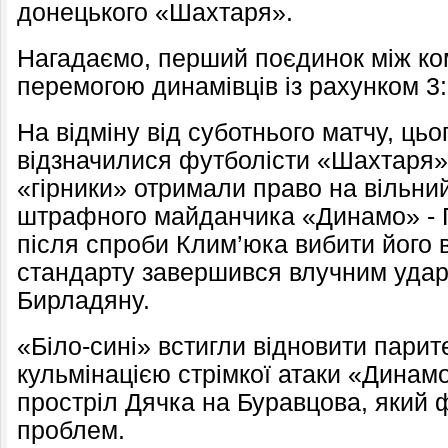
донецького «Шахтаря».
Нагадаємо, перший поєдинок між к
перемогою динамівців із рахунком 3:
На відміну від суботнього матчу, ць
відзначилися футболісти «Шахтаря».
«гірники» отримали право на вільни
штрафного майданчика «Динамо» - П
після спроби Клим’юка вибити його 
стандарту завершився влучним удар
Бирладяну.
«Біло-сині» встигли відновити парит
кульмінацією стрімкої атаки «Динамо
простріл Дячка на Буравцова, який 
проблем.