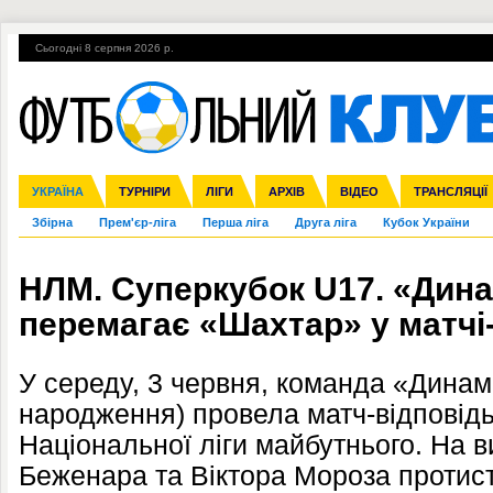
Сьогодні 8 серпня 2026 р.
Гарячі теми
УПЛ, 2-й тур
ВІЙНА
УПЛ-ПЕРЕХОДИ
УКРАЇНА
Ліга чемпіонів
Англія
ЧС-2014
Іспанія
ЄВРО-2016
ТУРНІРИ
Ліга Європи
Італія
Росія
ЛІГИ
Німеччина
Міжнародні
Кубок конфедерацій
АРХІВ
Франція
ВІДЕО
Ліга націй
Інші
ЧЄ-2015 (U-21
ТРАНСЛЯЦІЇ
Ліга конф
Збірна
Прем'єр-ліга
Перша ліга
Друга ліга
Кубок України
НЛМ. Суперкубок U17. «Дин
перемагає «Шахтар» у матчі-
У середу, 3 червня, команда «Динам
народження) провела матч-відповідь
Національної ліги майбутнього. На ви
Беженара та Віктора Мороза протист