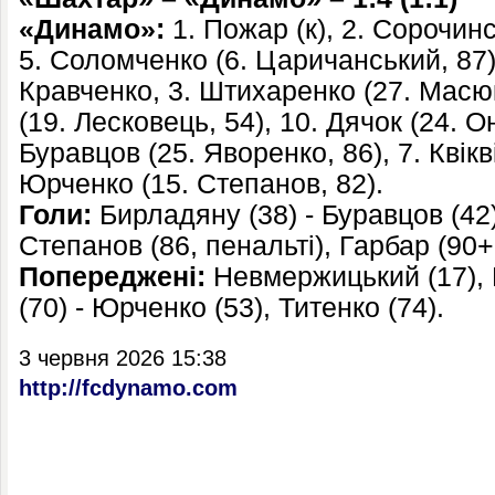
«Динамо»:
1. Пожар (к), 2. Сорочинс
5. Соломченко (6. Царичанський, 87),
Кравченко, 3. Штихаренко (27. Масюк
(19. Лесковець, 54), 10. Дячок (24. О
Буравцов (25. Яворенко, 86), 7. Квікві
Юрченко (15. Степанов, 82).
Голи:
Бирладяну (38) - Буравцов (42)
Степанов (86, пенальті), Гарбар (90+
Попереджені:
Невмержицький (17), 
(70) - Юрченко (53), Титенко (74).
3 червня 2026 15:38
http://fcdynamo.com