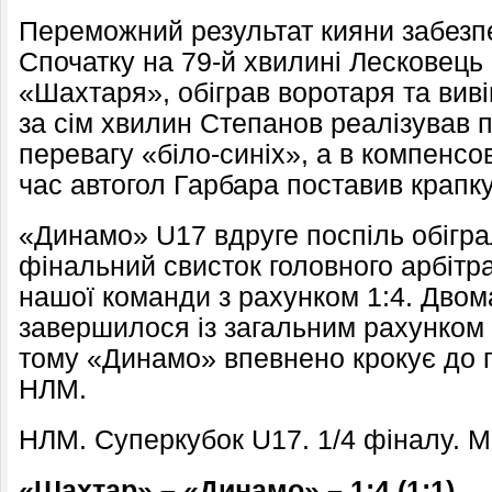
Переможний результат кияни забезпеч
Спочатку на 79-й хвилині Лесковець
«Шахтаря», обіграв воротаря та вив
за сім хвилин Степанов реалізував 
перевагу «біло-синіх», а в компенсо
час автогол Гарбара поставив крапку
«Динамо» U17 вдруге поспіль обігр
фінальний свисток головного арбітра
нашої команди з рахунком 1:4. Дво
завершилося із загальним рахунком 7
тому «Динамо» впевнено крокує до 
НЛМ.
НЛМ. Суперкубок U17. 1/4 фіналу. М
«Шахтар» – «Динамо» – 1:4 (1:1)