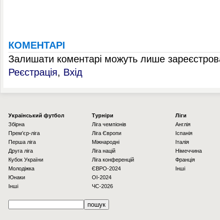
КОМЕНТАРІ
Залишати коментарі можуть лише зареєстрова
Реєстрація
,
Вхід
Українcький футбол
Турніри
Ліги
Збірна
Ліга чемпіонів
Англія
Прем'єр-ліга
Ліга Європи
Іспанія
Перша ліга
Міжнародні
Італія
Друга ліга
Ліга націй
Німеччина
Кубок України
Ліга конференцій
Франція
Молодіжка
ЄВРО-2024
Інші
Юнаки
OI-2024
Інші
ЧС-2026