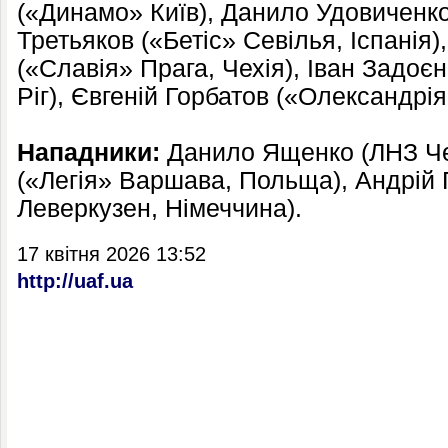
(«Динамо» Київ), Данило Удовиченко
Третьяков («Бетіс» Севілья, Іспанія
(«Славія» Прага, Чехія), Іван Задоє
Ріг), Євгеній Горбатов («Олександрія
Нападники:
Данило Ященко (ЛНЗ Чер
(«Легія» Варшава, Польща), Андрій 
Леверкузен, Німеччина).
17 квітня 2026 13:52
http://uaf.ua