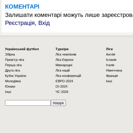
КОМЕНТАРІ
Залишати коментарі можуть лише зареєстрова
Реєстрація
,
Вхід
Українcький футбол
Турніри
Ліги
Збірна
Ліга чемпіонів
Англія
Прем'єр-ліга
Ліга Європи
Іспанія
Перша ліга
Міжнародні
Італія
Друга ліга
Ліга націй
Німеччина
Кубок України
Ліга конференцій
Франція
Молодіжка
ЄВРО-2024
Інші
Юнаки
OI-2024
Інші
ЧС-2026