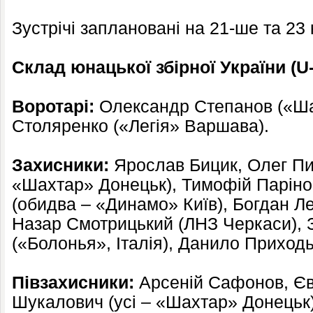
Зустрічі заплановані на 21-ше та 23 
Склад юнацької збірної України (U-
Воротарі:
Олександр Степанов («Ша
Столяренко («Легія» Варшава).
Захисники:
Ярослав Бицик, Олег Пи
«Шахтар» Донецьк), Тимофій Парін
(обидва – «Динамо» Київ), Богдан Ле
Назар Смотрицький (ЛНЗ Черкаси),
(«Болонья», Італія), Данило Приход
Півзахисники:
Арсеній Сафонов, Єв
Шукалович (усі – «Шахтар» Донецьк