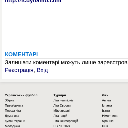
http://fcdynamo.com
КОМЕНТАРІ
Залишати коментарі можуть лише зареєстрова
Реєстрація
,
Вхід
Українcький футбол
Турніри
Ліги
Збірна
Ліга чемпіонів
Англія
Прем'єр-ліга
Ліга Європи
Іспанія
Перша ліга
Міжнародні
Італія
Друга ліга
Ліга націй
Німеччина
Кубок України
Ліга конференцій
Франція
Молодіжка
ЄВРО-2024
Інші