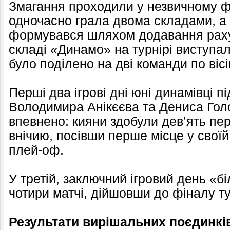
Змагання проходили у незвичному ф
одночасно грала двома складами, а 
формувався шляхом додавання рахун
складі «Динамо» на турнірі виступал
було поділено на дві команди по вісі
Перші два ігрові дні юні динамівці п
Володимира Анікєєва та Дениса Гол
впевнено: кияни здобули дев’ять пер
внічию, посівши перше місце у своїй
плей-оф.
У третій, заключний ігровий день «б
чотири матчі, дійшовши до фіналу ту
Результати вирішальних поєдинкі