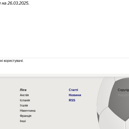
на 26.03.2025
.
і користувачі.
Ліги
Статті
Copyrig
Англія
Новини
Рорзро
Іспанія
RSS
Італія
Німеччина
Франція
Інші