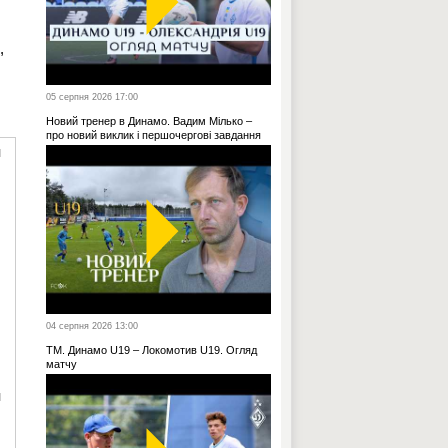
,
05 серпня 2026 17:00
Новий тренер в Динамо. Вадим Мілько –
про новий виклик і першочергові завдання
и
04 серпня 2026 13:00
ТМ. Динамо U19 – Локомотив U19. Огляд
матчу
и