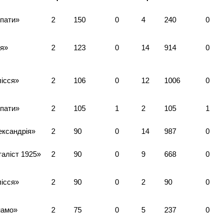
пати»
2
150
0
4
240
0
я»
2
123
0
14
914
0
ісся»
2
106
0
12
1006
0
пати»
2
105
1
2
105
1
ксандрія»
2
90
0
14
987
0
аліст 1925»
2
90
0
9
668
0
ісся»
2
90
0
2
90
0
намо»
2
75
0
5
237
0