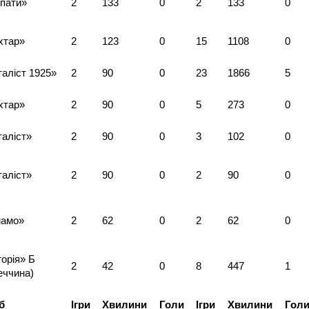
пати»
2
133
0
2
133
0
хтар»
2
123
0
15
1108
0
аліст 1925»
2
90
0
23
1866
5
хтар»
2
90
0
5
273
0
аліст»
2
90
0
3
102
0
аліст»
2
90
0
2
90
0
намо»
2
62
0
2
62
0
торія» Б
2
42
0
8
447
1
еччина)
б
Ігри
Хвилини
Голи
Ігри
Хвилини
Гол