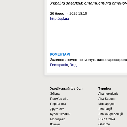
України загалом; статистика станом 
26 березня 2025 18:10
http://upl.ua
КОМЕНТАРІ
Залишати коментарі можуть лише зареєстрован
Реєстрація
,
Вхід
Українcький футбол
Турніри
Збірна
Ліга чемпіонів
Прем'єр-ліга
Ліга Європи
Перша ліга
Міжнародні
Друга ліга
Ліга націй
Кубок України
Ліга конференцій
Молодіжка
ЄВРО-2024
Юнаки
OI-2024