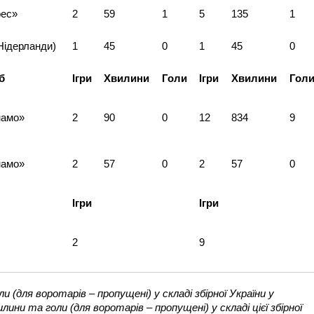
рес»
2
59
1
5
135
1
Нідерланди)
1
45
0
1
45
0
б
Ігри
Хвилини
Голи
Ігри
Хвилини
Гол
намо»
2
90
0
12
834
9
намо»
2
57
0
2
57
0
Ігри
Ігри
2
9
ли (для воротарів – пропущені) у складі збірної України у
лини та голи (для воротарів – пропущені) у складі цієї збірної