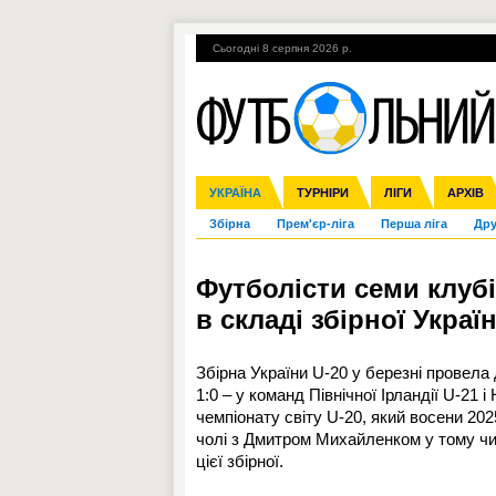
Сьогодні 8 серпня 2026 р.
Гарячі теми
УПЛ, 2-й тур
ВІЙНА
УКРАЇНА
Ліга чемпіонів
Англія
ЧС-2014
Іспанія
ЄВРО-2016
ТУРНІРИ
Ліга Європи
Італія
Росія
ЛІГИ
Німеччина
Міжнародні
Кубок ко
АРХІВ
Збірна
Прем'єр-ліга
Перша ліга
Дру
Футболісти семи клуб
в складі збірної Украї
Збірна України U-20 у березні провела
1:0 – у команд Північної Ірландії U-21 
чемпіонату світу U-20, який восени 202
чолі з Дмитром Михайленком у тому чи
цієї збірної.