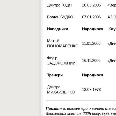
Дмитро ГОДЯ
10.03.2005
«Ве
Богдан БУДКО
07.01.2006
АЗ (
Нападники
Народився
Клу
Матвій
11.01.2006
«Ди
ПОНОМАРЕНКО
Федір
16.11.2006
«Ди
ЗАДОРОЖНИЙ
Тренери
Народився
Дмитро
13.07.1973
МИХАЙЛЕНКО
Примітка:
вказані ігри, хвилини та го
березневих матчах 2025 року; ігри, хви