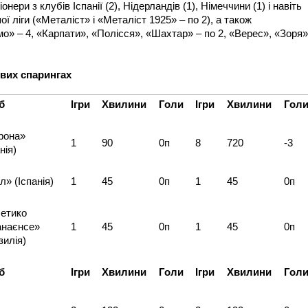
нери з клубів Іспанії (2), Нідерландів (1), Німеччини (1) і навіть
ї ліги («Металіст» і «Металіст 1925» – по 2), а також
» – 4, «Карпати», «Полісся», «Шахтар» – по 2, «Верес», «Зоря»
евих спарингах
б
Ігри
Хвилини
Голи
Ігри
Хвилини
Гол
рона»
1
90
0п
8
720
-3
нія)
л» (Іспанія)
1
45
0п
1
45
0п
етико
анаєнсе»
1
45
0п
1
45
0п
зилія)
б
Ігри
Хвилини
Голи
Ігри
Хвилини
Гол