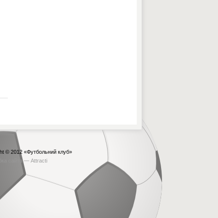
ht © 2012
«Футбольний клуб»
бка сайта —
Attracti