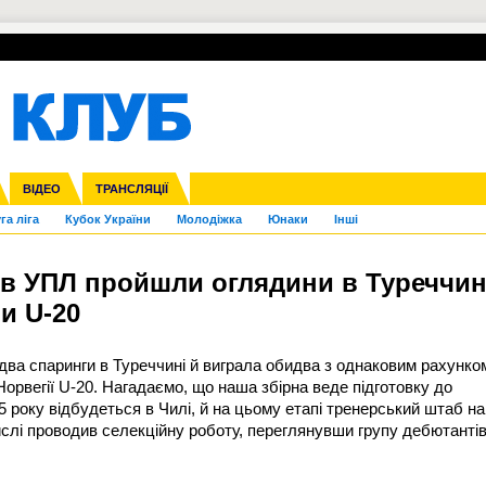
УПЛ-ПЕРЕХОДИ
СКРИЖАЛІ
ЄВРОКУБКИ
Зол
нфедерацій
Франція
ВІДЕО
Ліга націй
Інші
ЧЄ-2015 (U-21)
ТРАНСЛЯЦІЇ
Ліга конференцій
Копа Америка
ЄВРО-2024
ЧС-2018
OI-2024
ЄВРО-2020
ЧС-2026
Ч
га ліга
Кубок України
Молодіжка
Юнаки
Інші
ів УПЛ пройшли оглядини в Туреччин
ни U-20
 два спаринги в Туреччині й виграла обидва з однаковим рахунко
і Норвегії U-20. Нагадаємо, що наша збірна веде підготовку до
5 року відбудеться в Чилі, й на цьому етапі тренерський штаб на
слі проводив селекційну роботу, переглянувши групу дебютанті