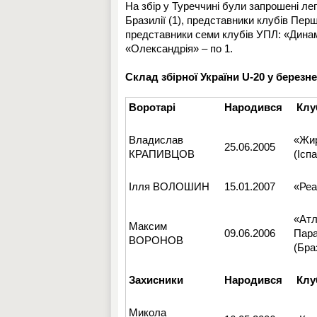
На збір у Туреччині були запрошені легіо
Бразилії (1), представники клубів Першо
представники семи клубів УПЛ: «Динамо
«Олександрія» – по 1.
Склад збірної України U-20 у березн
Воротарі
Народився
Клу
Владислав
«Жи
25.06.2005
КРАПИВЦОВ
(Іспа
Ілля ВОЛОШИН
15.01.2007
«Реа
«Атл
Максим
09.06.2006
Пар
ВОРОНОВ
(Бра
Захисники
Народився
Клу
Микола