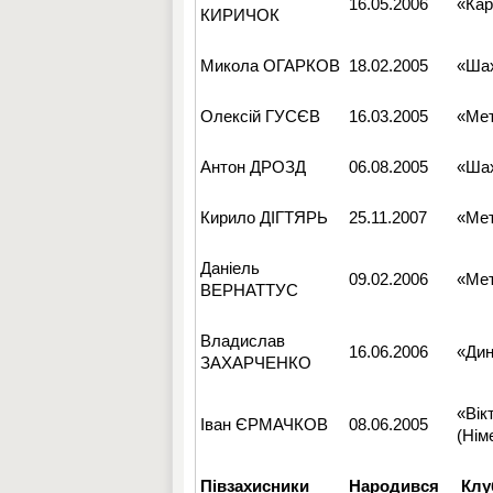
16.05.2006
«Кар
КИРИЧОК
Микола ОГАРКОВ
18.02.2005
«Ша
Олексій ГУСЄВ
16.03.2005
«Мет
Антон ДРОЗД
06.08.2005
«Ша
Кирило ДІГТЯРЬ
25.11.2007
«Мет
Даніель
09.02.2006
«Мет
ВЕРНАТТУС
Владислав
16.06.2006
«Ди
ЗАХАРЧЕНКО
«Вік
Іван ЄРМАЧКОВ
08.06.2005
(Нім
Півзахисники
Народився
Клу