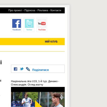
-
-
-
Про проект
Підписка
Реклама
Контакти
отий КЛУБ
УСІ ТРАНСФЕРИ
С-2019 (U-20)
ЧС-2022
МІЙ КЛУБ
і
Поділитися
м
Національна ліга U19, 1-й тур. Динамо -
Олександрія. Огляд матчу
в