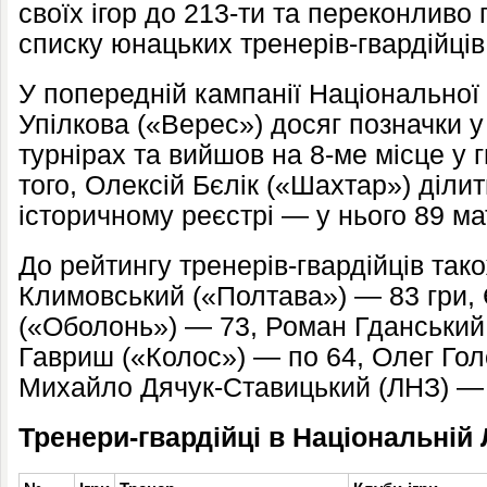
своїх ігор до 213-ти та переконливо
списку юнацьких тренерів-гвардійців
У попередній кампанії Національної
Упілкова («Верес»)
досяг позна
ч
ки 
турнірах
та
вийшов на 8-ме місце у г
того,
Олексі
й
Бєлік («Шахтар») ділит
історичному реєстрі — у нього 89 ма
До рейтингу тренерів-гвардійців тако
Климовський («Полтава») — 83 гри, 
(«Оболонь») — 73, Роман Гданський 
Гавриш («Колос») — по 64, Олег Гол
Михайло Дячук-Ставицький (ЛНЗ) — 
Тренери-гвардійці в Національній Л