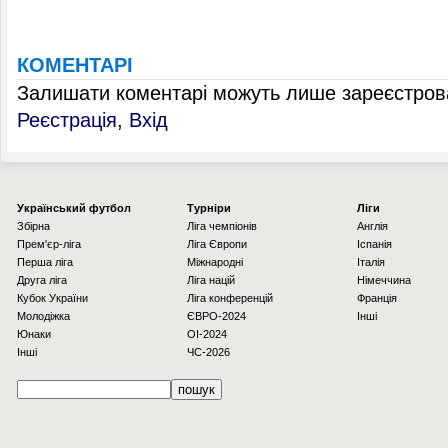
КОМЕНТАРІ
Залишати коментарі можуть лише зареєстрова
Реєстрація
,
Вхід
Українcький футбол
Турніри
Ліги
Збірна
Ліга чемпіонів
Англія
Прем'єр-ліга
Ліга Європи
Іспанія
Перша ліга
Міжнародні
Італія
Друга ліга
Ліга націй
Німеччина
Кубок України
Ліга конференцій
Франція
Молодіжка
ЄВРО-2024
Інші
Юнаки
OI-2024
Інші
ЧС-2026