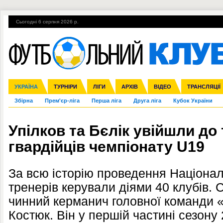
Сьогодні 6 серпня 2026 р.
Гарячі теми
УПЛ, 1-й тур
ВІЙНА
УПЛ-ПЕРЕХОДИ
УКРАЇНА
Ліга чемпіонів
Англія
ЧС-2014
Іспанія
ЄВРО-2016
ТУРНІРИ
Ліга Європи
Італія
Росія
ЛІГИ
Німеччина
Міжнародні
Кубок конфедерацій
АРХІВ
Франція
ВІДЕО
Ліга націй
Інші
ЧЄ-2015 (U-21
ТРАНСЛЯЦІЇ
Ліга конф
Збірна
Прем'єр-ліга
Перша ліга
Друга ліга
Кубок України
Упілков та Бєлік увійшли до 
гвардійців чемпіонату U19
За всю історію проведення Націонал
тренерів керували діями 40 клубів. 
чинний керманич головної команди «
Костюк. Він у першій частині сезону 