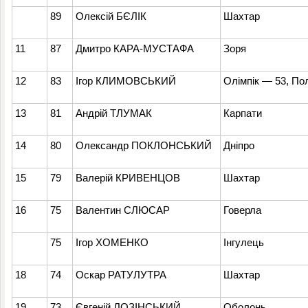
89
Олексій БЄЛІК
Шахтар
11
87
Дмитро КАРА-МУСТАФА
Зоря
12
83
Ігор КЛИМОВСЬКИЙ
Олімпік — 53, По
13
81
Андрій ТЛУМАК
Карпати
14
80
Олександр ПОКЛОНСЬКИЙ
Дніпро
15
79
Валерій КРИВЕНЦОВ
Шахтар
16
75
Валентин СЛЮСАР
Говерла
75
Ігор ХОМЕНКО
Інгулець
18
74
Оскар РАТУЛУТРА
Шахтар
19
73
Євгеній ЛОЗІНСЬКИЙ
Оболонь