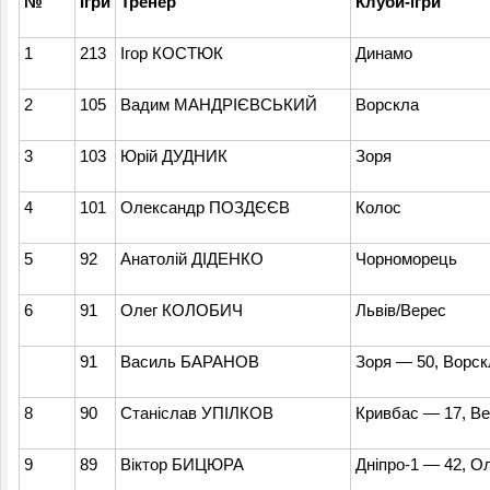
№
Ігри
Тренер
Клуби-ігри
1
213
Ігор КОСТЮК
Динамо
2
105
Вадим МАНДРІЄВСЬКИЙ
Ворскла
3
103
Юрій ДУДНИК
Зоря
4
101
Олександр ПОЗДЄЄВ
Колос
5
92
Анатолій ДІДЕНКО
Чорноморець
6
91
Олег КОЛОБИЧ
Львів/Верес
91
Василь БАРАНОВ
Зоря — 50, Ворс
8
90
Станіслав УПІЛКОВ
Кривбас — 17, В
9
89
Віктор БИЦЮРА
Дніпро-1 — 42, О