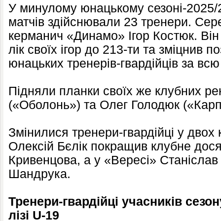
У минулому юнацькому сезоні-2025/2
матчів здійснювали 23 тренери. Сер
керманич «Динамо» Ігор Костюк. Він
лік своїх ігор до 213-ти та зміцнив 
юнацьких тренерів-гвардійців за всю 
Підняли планки своїх же клубних рек
(«Оболонь») та Олег Голодюк («Карп
Змінилися тренери-гвардійці у двох 
Олексій Бєлік покращив клубне дос
Кривенцова, а у «Вересі» Станіслав
Шандрука.
Тренери-гвардійці учасників сезон
лізі U-19