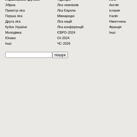
Збірна
Ліга чемпіонів
Англія
Прем'єр-ліга
Ліга Європи
Іспанія
Перша ліга
Міжнародні
Італія
Друга ліга
Ліга націй
Німеччина
Кубок України
Ліга конференцій
Франція
Молодіжка
ЄВРО-2024
Інші
Юнаки
OI-2024
Інші
ЧС-2026