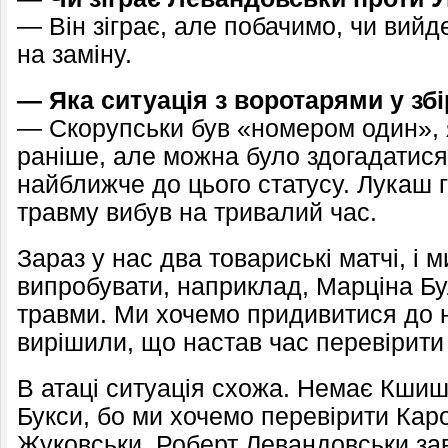
— Він зіграє, але побачимо, чи вийде 
на заміну.
— Яка ситуація з воротарями у збі
— Скорупськи був «номером один», я
раніше, але можна було здогадатися
найближче до цього статусу. Лукаш г
травму вибув на тривалий час.
Зараз у нас два товариські матчі, і
випробувати, наприклад, Марціна Бу
травми. Ми хочемо придивитися до 
вирішили, що настав час перевірити
В атаці ситуація схожа. Немає Кши
Букси, бо ми хочемо перевірити Ка
Жуковськи. Роберт Левандовськи зав