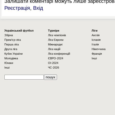
Залишати коментарі можуть лише зареєстрова
Реєстрація
,
Вхід
Українcький футбол
Турніри
Ліги
Збірна
Ліга чемпіонів
Англія
Прем'єр-ліга
Ліга Європи
Іспанія
Перша ліга
Міжнародні
Італія
Друга ліга
Ліга націй
Німеччина
Кубок України
Ліга конференцій
Франція
Молодіжка
ЄВРО-2024
Інші
Юнаки
OI-2024
Інші
ЧС-2026