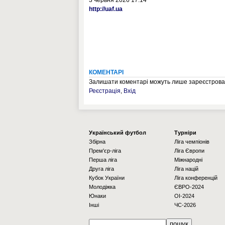
3 червня 2026 17:14
http://uaf.ua
КОМЕНТАРІ
Залишати коментарі можуть лише зареєстрован
Реєстрація
,
Вхід
Українcький футбол
Турніри
Збірна
Ліга чемпіонів
Прем'єр-ліга
Ліга Європи
Перша ліга
Міжнародні
Друга ліга
Ліга націй
Кубок України
Ліга конференцій
Молодіжка
ЄВРО-2024
Юнаки
OI-2024
Інші
ЧС-2026