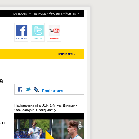
-
-
-
Про проект
Підписка
Реклама
Контакти
отий КЛУБ
УСІ ТРАНСФЕРИ
С-2019 (U-20)
ЧС-2022
МІЙ КЛУБ
а
Поділитися
Національна ліга U19, 1-й тур. Динамо -
Олександрія. Огляд матчу
сті