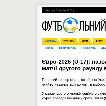
Сьогодні 7 серпня 2026 р.
Гарячі теми
УПЛ, 1-й тур
ВІЙНА
УКРАЇНА
Ліга чемпіонів
Англія
ЧС-2014
Іспанія
ЄВРО-2016
ТУРНІРИ
Ліга Європи
Італія
Росія
ЛІГИ
Німеччина
Міжнародні
Кубок ко
АРХІВ
Збірна
Прем'єр-ліга
Перша ліга
Дру
Євро-2026 (U-17): наз
матчі другого раунду 
Головний тренер юнацької збірної Укр
який готуватиметься до матчів відбору
У межах другого кваліфікаційного рау
Дурес проведе поєдинки проти Латвії (6