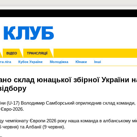
УПЛ-ПЕРЕХОДИ
СКРИЖАЛІ
ЄВРОКУБКИ
Зол
нфедерацій
Франція
ВІДЕО
Ліга націй
Інші
ЧЄ-2015 (U-21)
ТРАНСЛЯЦІЇ
Ліга конференцій
Копа Америка
ЄВРО-2024
ЧС-2018
OI-2024
ЄВРО-2020
ЧС-2026
Ч
га ліга
Кубок України
Молодіжка
Юнаки
Інші
вано склад юнацької збірної України н
відбору
аїни (U-17) Володимир Самборський оприлюднив склад команди,
 Євро-2026.
нду чемпіонату Європи 2026 року наша команда в албанському мі
 червня) та Албанії (9 червня).