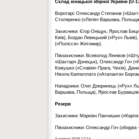
Склад юнацької збірної України (U-1
Воротарі: Олександр Степанов («Шахта
Столяренко («Легія» Варшава, Польща
Захисники: Єгор Оніщук, Ярослав Биц
Київ), Богдан Левицький («Рух» Львів)
(«Полісся» Житомир).
Півзахисники: Всеволод Лінніков («Шт
«Шахтар» Донецьк), Олександр Гоч («Ру
Кожушко («Славія» Прага, Чехія), Дани
Нікола Каппеллато («Аталанта» Бергамо
Нападники: Олег Дзюринець («Рух» Льві
Варшава, Польща), Ярослав Буравцов 
Резерв
Захисники: Маркіян Панчишин («Карпати
Півзахисники: Олександр Гоч (обидва —