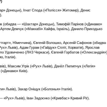
7)
р» Донецьк), Ігнат Спода («Полісся» Житомир), Денис
).
ик (обидва — «Шахтар» Донецьк), Тимофій Парінов («Динамо»
, Артем Демчук («Маккабі» Хайфа, Ізраїль), Данило Приходько
утгарт», НІмеччина), Євгеній Волошко, Арсеній Сафонов (обидва
х» Львів), Адам Гурам («Гайдук» Спліт, Хорватія), Ярослав
ло Удовиченко (ЛНЗ Черкаси), Євгеній Горбатов («Олександрія»)
, Італія).
в), Максим Угрік («Рух» Львів), Даніїл Пилипчук («Легія»
(«Динамо» Київ).
» Львів), Захар Оніщук («Болонья» Італія).
 «Рух» Львів), Іван Задоєнко («Кривбас» Кривий Ріг).