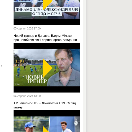
05 серпня 2026 17:00
Новий тренер в Динамо. Вадим Мілько –
про новий виклик і першочергові завдання
 —
,
04 серпня 2026 13:00
ТМ. Динамо U19 – Локомотив U19. Огляд
матчу