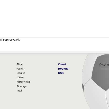
і користувачі.
Ліги
Статті
Copyrig
Англія
Новини
Рорзро
Іспанія
RSS
Італія
Німеччина
Франція
Інші