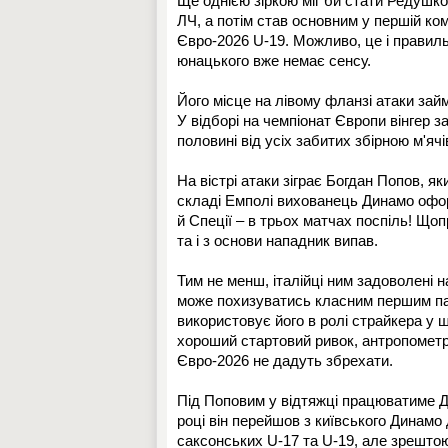
Ще однією зіркою міг би стати Редушк
ЛЧ, а потім став основним у першій ком
Євро-2026 U-19. Можливо, це і правиль
юнацького вже немає сенсу.
Його місце на лівому фланзі атаки за
У відборі на чемпіонат Європи вінгер за
половині від усіх забитих збірною м'ячі
На вістрі атаки зіграє Богдан Попов, як
складі Емполі вихованець Динамо офор
й Спеції – в трьох матчах поспіль! Щопр
та і з основи нападник випав.
Тим не менш, італійці ним задоволені 
може похизуватись класним першим па
використовує його в ролі страйкера у 
хороший стартовий ривок, антропометрія
Євро-2026 не дадуть збрехати.
Під Поповим у відтяжці працюватиме Д
році він перейшов з київського Динамо
саксонських U-17 та U-19, але зрештою