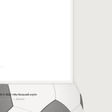
ht © 2012
«Футбольний клуб»
бка сайта —
Attracti