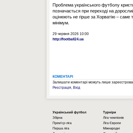
Проблема українського футболу криється
позначається при переході на доросли
оцінюють не гірше за Хорватію – саме
мінімум.
29 червня 2026 10:00
http://football24.ua
КОМЕНТАРІ
Залишати коментарі можуть лише зареєстрован
Реєстрація
,
Вхід
Українcький футбол
Турніри
Збірна
Ліга чемпіонів
Прем'єр-ліга
Ліга Європи
Перша ліга
Міжнародні