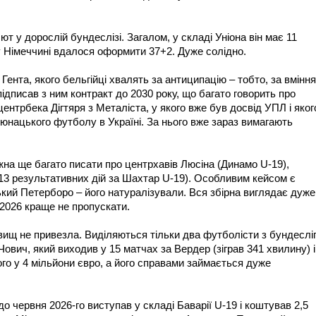
т у дорослій бундеслізі. Загалом, у складі Уніона він має 11
 у Німеччині вдалося оформити 37+2. Дуже солідно.
Гента, якого бельгійці хвалять за антиципацію – тобто, за вміння
підписав з ним контракт до 2030 року, що багато говорить про
 центрбека Дігтяря з Металіста, у якого вже був досвід УПЛ і яког
 юнацького футболу в Україні. За нього вже зараз вимагають
на ще багато писати про центрхавів Люсіна (Динамо U-19),
(13 результативних дій за Шахтар U-19). Особливим кейсом є
ський Петерборо – його натуралізували. Вся збірна виглядає дуже
-2026 краще не пропускати.
вищ не привезла. Виділяються тільки два футболісти з бундесліг
ович, який виходив у 15 матчах за Вердер (зіграв 341 хвилину) і
ого у 4 мільйони євро, а його справами займається дуже
о червня 2026-го виступав у складі Баварії U-19 і коштував 2,5