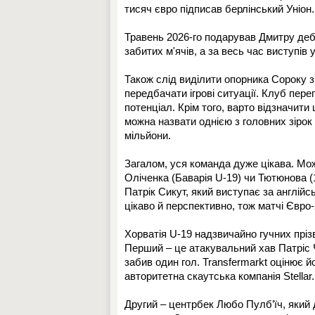
тисяч євро підписав берлінський Уніон.
Травень 2026-го подарував Дмитру дебю
забитих м'ячів, а за весь час виступів
Також слід виділити опорника Сороку з 
передбачати ігрові ситуації. Клуб пере
потенціал. Крім того, варто відзначити
можна назвати однією з головних зірок
мільйони.
Загалом, уся команда дуже цікава. Мож
Оліченка (Баварія U-19) чи Тютюнова 
Патрік Сикут, який виступає за англій
цікаво й перспективно, тож матчі Євро
Хорватія U-19 надзвичайно гучних пріз
Перший – це атакувальний хав Патріс Ч
забив один гол. Transfermarkt оцінює й
авторитетна скаутська компанія Stellar.
Другий – центрбек Любо Пулб’їч, який д