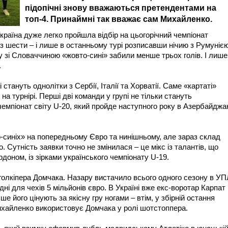
підопічні знову вважаються претендентами на
топ-4. Принаймні так вважає сам Михайленко.
Україна дуже легко пройшла відбір на цьогорічний чемпіонат
 з шести – і лише в останньому турі розписавши нічию з Румуніє
у зі Словаччиною «жовто-сині» забили менше трьох голів. І лише
.
ануть однолітки з Сербії, Італії та Хорватії. Саме «картаті»
 турнірі. Перші дві команди у групі не тільки стануть
чемпіонат світу U-20, який пройде наступного року в Азербайджа
-синіх» на попередньому Євро та нинішньому, але зараз склад
 Сутність заявки точно не змінилася – це мікс із талантів, що
доном, із зірками українського чемпіонату U-19.
голкіпера Домчака. Назару вистачило всього одного сезону в УП
ні для чехів 5 мільйонів євро. В Україні вже екс-воротар Карпат
ше його цінують за якісну гру ногами – втім, у збірній остання
ихайленко використовує Домчака у ролі шотстоппера.