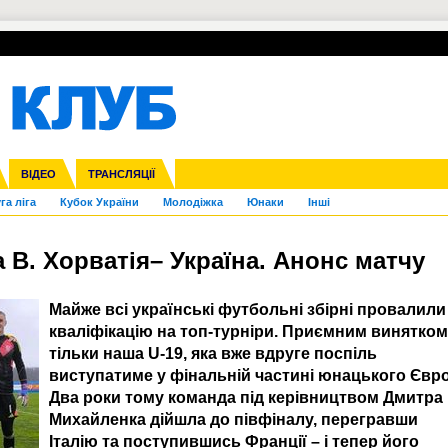
УПЛ-ПЕРЕХОДИ
СКРИЖАЛІ
ЄВРОКУБКИ
Зол
нфедерацій
Франція
ВІДЕО
Ліга націй
Інші
ЧЄ-2015 (U-21)
ТРАНСЛЯЦІЇ
Ліга конференцій
Копа Америка
ЄВРО-2024
ЧС-2018
OI-2024
ЄВРО-2020
ЧС-2026
Ч
га ліга
Кубок України
Молодіжка
Юнаки
Інші
а В. Хорватія– Україна. Анонс матчу
Майже всі українські футбольні збірні провалили
кваліфікацію на топ-турніри. Приємним винятком
тільки наша U-19, яка вже вдруге поспіль
виступатиме у фінальній частині юнацького Євро
Два роки тому команда під керівництвом Дмитра
Михайленка дійшла до півфіналу, перегравши
Італію та поступившись Франції – і тепер його