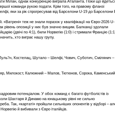
ати Мілан, однак конкуренцію виграла Аталанта. Поки що йдетьс
першої команди рукою подати. Крім того, на правому фланзі
лфі, яки за рік спрогресував від Барселони U-19 до Барселони 
 «Ватрені» теж не знали поразок у кваліфікації на Євро-2026 U-
нак рівень опозиції у них був значно вищим. Балканці здолали
царію (двічі по 4:1), били Норвегію (1:0) і стримали Францію (1:1
начить, хто виграє нашу групу.
Пуль’їч, Костелац, Шутало – Шелфі, Чович, Суботич, Смілянич –
тяр, Милокост, Калюжний – Малов, Тютюнов, Сорока, Каменський
 кадровим потенціалом. У обох команд є багато футболістів із
коли Шахтаря й Динамо на юнацькому рівні не сильно
еба. Так, «картаті» пройшли сильніших опонентів у відборі – ал
Норвегію й вибивали з Євро італійців.