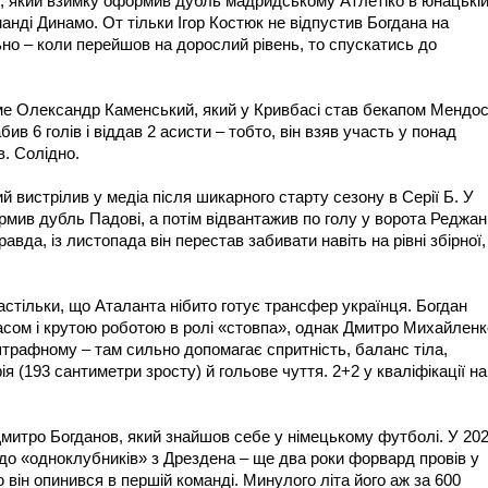
о, який взимку оформив дубль мадридському Атлетіко в юнацькі
анді Динамо. От тільки Ігор Костюк не відпустив Богдана на
но – коли перейшов на дорослий рівень, то спускатись до
йме Олександр Каменський, який у Кривбасі став бекапом Мендос
бив 6 голів і віддав 2 асисти – тобто, він взяв участь у понад
в. Солідно.
ий вистрілив у медіа після шикарного старту сезону в Серії Б. У
мив дубль Падові, а потім відвантажив по голу у ворота Реджан
авда, із листопада він перестав забивати навіть на рівні збірної,
настільки, що Аталанта нібито готує трансфер українця. Богдан
сом і крутою роботою в ролі «стовпа», однак Дмитро Михайленк
штрафному – там сильно допомагає спритність, баланс тіла,
 (193 сантиметри зросту) й гольове чуття. 2+2 у кваліфікації на
митро Богданов, який знайшов себе у німецькому футболі. У 20
 до «одноклубників» з Дрездена – ще два роки форвард провів у
 він опинився в першій команді. Минулого літа його аж за 600