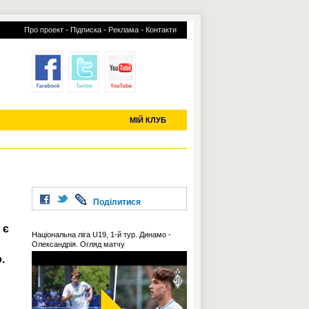
-
-
-
Про проект
Підписка
Реклама
Контакти
отий КЛУБ
УСІ ТРАНСФЕРИ
С-2019 (U-20)
ЧС-2022
МІЙ КЛУБ
Поділитися
 є
Національна ліга U19, 1-й тур. Динамо -
Олександрія. Огляд матчу
.