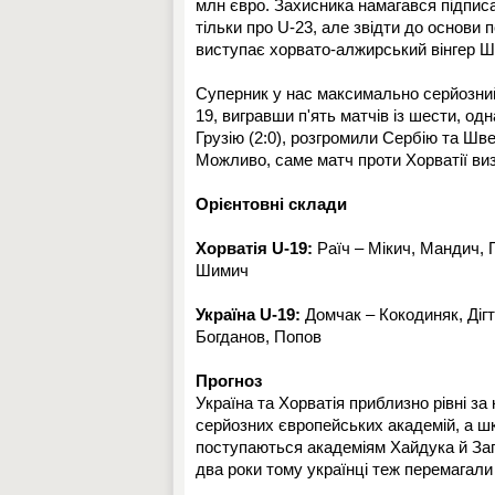
млн євро. Захисника намагався підпис
тільки про U-23, але звідти до основи 
виступає хорвато-алжирський вінгер Ше
Суперник у нас максимально серйозний.
19, вигравши п'ять матчів із шести, од
Грузію (2:0), розгромили Сербію та Швей
Можливо, саме матч проти Хорватії виз
Орієнтовні склади
Хорватія U-19:
Раїч – Мікич, Мандич, 
Шимич
Україна U-19:
Домчак – Кокодиняк, Діг
Богданов, Попов
Прогноз
Україна та Хорватія приблизно рівні за
серйозних європейських академій, а ш
поступаються академіям Хайдука й Загр
два роки тому українці теж перемагали 