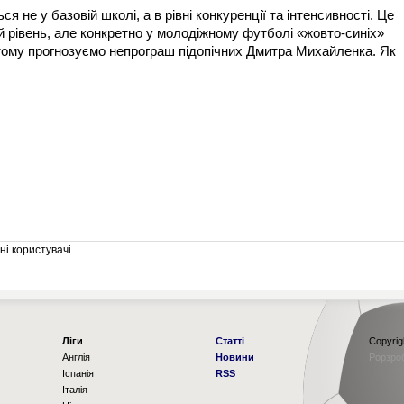
 не у базовій школі, а в рівні конкуренції та інтенсивності. Це
й рівень, але конкретно у молодіжному футболі «жовто-синіх»
 тому прогнозуємо непрограш підопічних Дмитра Михайленка. Як
і користувачі.
Ліги
Статті
Copyrig
Англія
Новини
Рорзро
Іспанія
RSS
Італія