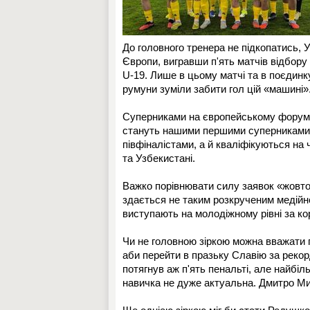
До головного тренера не підкопатись, 
Європи, вигравши п'ять матчів відбору
U-19. Лише в цьому матчі та в поєдинк
румуни зуміли забити гол цій «машині»
Суперниками на європейському форумі ст
стануть нашими першими суперниками на
півфіналістами, а й кваліфікуються на 
та Узбекистані.
Важко порівнювати силу заявок «жовто
здається не таким розкрученим медійно.
виступають на молодіжному рівні за кор
Чи не головною зіркою можна вважати 
аби перейти в празьку Славію за рекорд
потягнув аж п'ять пенальті, але найбіль
навичка не дуже актуальна. Дмитро М