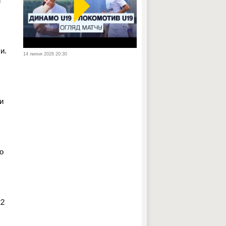
й
и.
14 липня 2026 20:30
и
о
22