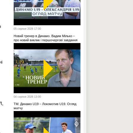
ю
05 серпня 2026 17:00
Новий тренер в Динамо. Вадим Мілько –
про новий виклик і першочергові завдання
ні
04 серпня 2026 13:00
Л,
ТМ. Динамо U19 – Локомотив U19. Огляд
матчу