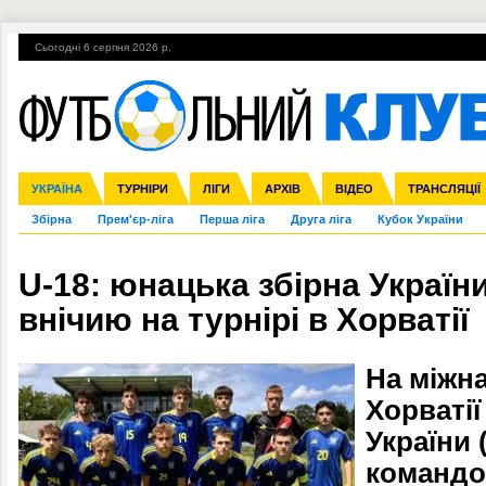
Сьогодні 6 серпня 2026 р.
Гарячі теми
УПЛ, 1-й тур
ВІЙНА
УПЛ-ПЕРЕХОДИ
УКРАЇНА
Ліга чемпіонів
Англія
ЧС-2014
Іспанія
ЄВРО-2016
ТУРНІРИ
Ліга Європи
Італія
Росія
ЛІГИ
Німеччина
Міжнародні
Кубок конфедерацій
АРХІВ
Франція
ВІДЕО
Ліга націй
Інші
ЧЄ-2015 (U-21
ТРАНСЛЯЦІЇ
Ліга конф
Збірна
Прем'єр-ліга
Перша ліга
Друга ліга
Кубок України
U-18: юнацька збірна України
внічию на турнірі в Хорватії
На міжн
Хорватії
України 
командо