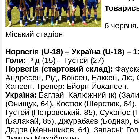
Товарис
6 червня
Міський стадіон
Норвегія (U-18) – Україна (U-18) – 1
Голи:
Рід (15) – Густей (27)
Норвегія (стартовий склад):
Фауска
Андресен, Рід, Воксен, Наккен, Ліє,
Хансен. Тренер: Бйорн Йохансен.
Україна:
Баглай, Калюжний (к) (Зали
(Онищук, 64), Костюк (Шерстюк, 64), 
Густей (Петровський, 85), Сухонос (
(Балакай, 85), Джурабаєв (Боднар, 64)
Дєдов (Меньшиков, 64). Запасні: Гол
Дмитро Михайленко.