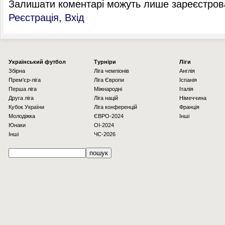
Залишати коментарі можуть лише зареєстрова
Реєстрація
,
Вхід
Українcький футбол
Турніри
Ліги
Збірна
Ліга чемпіонів
Англія
Прем'єр-ліга
Ліга Європи
Іспанія
Перша ліга
Міжнародні
Італія
Друга ліга
Ліга націй
Німеччина
Кубок України
Ліга конференцій
Франція
Молодіжка
ЄВРО-2024
Інші
Юнаки
OI-2024
Інші
ЧС-2026