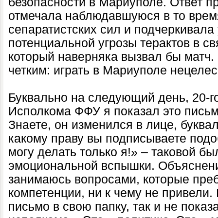
безопасности в Мариуполе. Ответ п
отмечала наблюдавшуюся в то врем
сепаратистских сил и подчеркивала
потенциальной угрозы терактов в св
который наверняка вызвал бы матч.
четким: играть в Мариуполе нецеле
Буквально на следующий день, 20-го
Исполкома ФФУ я показал это пись
Знаете, он изменился в лице, буква
какому праву вы подписываете под
могу делать только я!» – таковой бы
эмоциональной вспышки. Объяснения
занимаюсь вопросами, которые пре
компетенции, ни к чему не привели.
письмо в свою папку, так и не показ