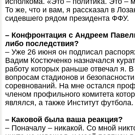
исполкома. «Это – политика. Это – м
То же, что и вам, я рассказал в Лоз
сидевшего рядом президента ФФУ.
– Конфронтация с Андреем Павелк
либо последствия?
– Уже 26 июня он подписал распоря
Вадим Костюченко назначался курат
работу которых раньше отвечал я. В
вопросам стадионов и безопасност
соревнований. На мне остался про
членом профильного комитета которог
являлся, а также Институт футбола.
– Каковой была ваша реакция?
– Поначалу – никакой. Со мной никт