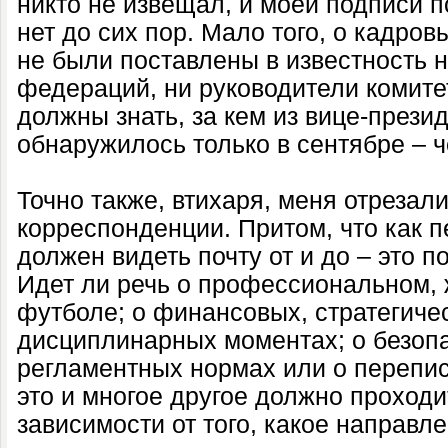
никто не извещал, и моей подписи 
нет до сих пор. Мало того, о кадров
не были поставлены в известность 
федераций, ни руководители комитет
должны знать, за кем из вице-прези
обнаружилось только в сентябре – 
Точно также, втихаря, меня отрезал
корреспонденции. Притом, что как п
должен видеть почту от и до – это п
Идет ли речь о профессиональном,
футболе; о финансовых, стратегиче
дисциплинарных моментах; о безопа
регламентных нормах или о перепи
это и многое другое должно проходи
зависимости от того, какое направл