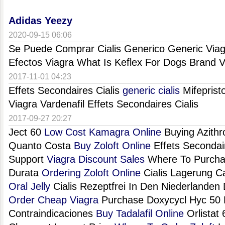
Adidas Yeezy
2020-09-15 06:06
Se Puede Comprar Cialis Generico Generic Via
Efectos Viagra What Is Keflex For Dogs Brand V
2017-11-01 04:23
Effets Secondaires Cialis
generic cialis
Mifeprist
Viagra Vardenafil Effets Secondaires Cialis
2017-09-27 20:27
Ject 60
Low Cost Kamagra Online
Buying Azithr
Quanto Costa
Buy Zoloft Online
Effets Secondai
Support
Viagra Discount Sales
Where To Purchase
Durata
Ordering Zoloft Online
Cialis Lagerung C
Oral Jelly
Cialis Rezeptfrei In Den Niederlanden D
Order Cheap Viagra
Purchase Doxycycl Hyc 50 M
Contraindicaciones
Buy Tadalafil Online
Orlistat