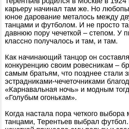
Терентьев родился в Москве в 1924
карьеру начинал там же. Но любопы
юное дарование металось между дв
танцами и футболом. И не просто та
давнюю пору чечеткой – степом. У 
классно получалось и там, и там.
Как начинающий танцор он составл
конкуренцию своим ровесникам – бр
самым братьям, что позднее стали
эстрадниками-чечеточниками благо
«Карнавальная ночь» и модным тог
«Голубым огонькам».
Когда настала пора четкого выбора
танцами, Терентьев выбрал футбол.