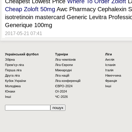
Cheapest Lowest Price
Where To Order Zoloft
La
Cheap Zoloft 50mg
Awc Pharmacy Cephalexin S
isotretinoin mastercard Generic Levitra Professi
Generique 100mg
2017-05-21 07:41
Українcький футбол
Турніри
Ліги
Збірна
Ліга чемпіонів
Англія
Прем'єр-ліга
Ліга Європи
Іспанія
Перша ліга
Міжнародні
Італія
Друга ліга
Ліга націй
Німеччина
Кубок України
Ліга конференцій
Франція
Молодіжка
ЄВРО-2024
Інші
Юнаки
OI-2024
Інші
ЧС-2026