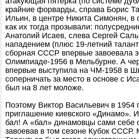
атакующая пятерка (по системе дуб
крайние форварды, справа Борис Та
Ильин, в центре Никита Симонян, в 
как их тогда прозывали: полусредн
Анатолий Исаев, слева Сергей Саль
нападением (плюс 19-летний талант
сборная СССР впервые завоевала з
Олимпиаде-1956 в Мельбурне. А чер
впервые выступила на ЧМ-1958 в Шв
соперничать за место в основе с Ис
был на 8 лет моложе.
Поэтому Виктор Васильевич в 1954 
приглашение киевского «Динамо». И 
бал! А «бал» динамовцы сами себе 
завоевав в том сезоне Кубок СССР. 