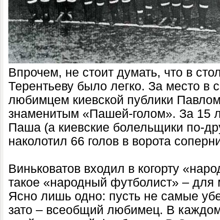
Впрочем, не стоит думать, что в ст
Терентьеву было легко. За место в 
любимцем киевской публики Павлом
знаменитым «Пашей-голом». За 15 ле
Паша (а киевские болельщики по-др
наколотил 66 голов в ворота соперни
Виньковатов входил в когорту «нар
такое «народный футболист» – для м
Ясно лишь одно: пусть не самые уб
зато – всеобщий любимец. В каждом