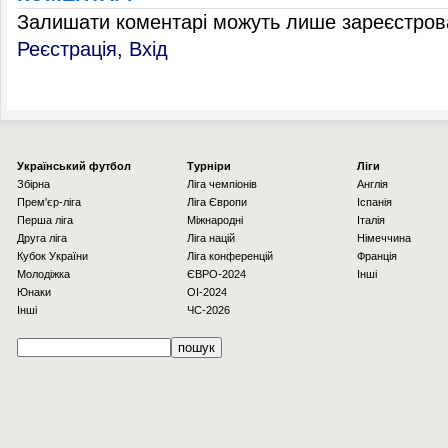
Залишати коментарі можуть лише зареєстрова
Реєстрація
,
Вхід
Українcький футбол
Турніри
Ліги
Збірна
Ліга чемпіонів
Англія
Прем'єр-ліга
Ліга Європи
Іспанія
Перша ліга
Міжнародні
Італія
Друга ліга
Ліга націй
Німеччина
Кубок України
Ліга конференцій
Франція
Молодіжка
ЄВРО-2024
Інші
Юнаки
OI-2024
Інші
ЧС-2026