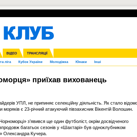
УПЛ-ПЕРЕХОДИ
СКРИЖАЛІ
ЄВРОКУБКИ
Зол
нфедерацій
Франція
ВІДЕО
Ліга націй
Інші
ЧЄ-2015 (U-21)
ТРАНСЛЯЦІЇ
Ліга конференцій
Копа Америка
ЄВРО-2024
ЧС-2018
OI-2024
ЄВРО-2020
ЧС-2026
Ч
га ліга
Кубок України
Молодіжка
Юнаки
Інші
оморця» приїхав вихованець
йдерів УПЛ, не припиняє селекційну діяльність. Як стало відом
и моряків є 23-річний атакуючий півзахисник Вікентій Волошин.
«Чорноморці» з’явився ще один футболіст, окрім досвідченого
впродовж багатьох сезонів у «Шахтарі» був одноклубником
в» Олександра Кучера.