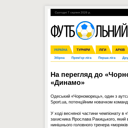
Сьогодні 7 серпня 2026 р.
Гарячі теми
УПЛ, 1-й тур
ВІЙНА
УКРАЇНА
Ліга чемпіонів
Англія
ЧС-2014
Іспанія
ЄВРО-2016
ТУРНІРИ
Ліга Європи
Італія
Росія
ЛІГИ
Німеччина
Міжнародні
Кубок ко
АРХІВ
Збірна
Прем'єр-ліга
Перша ліга
Дру
На перегляд до «Чорн
«Динамо»
Одеський «Чорноморець», один з аутса
Sport.ua, потенційним новачком команд
У ході весняної частини чемпіонату в 
захисника Ярослава Ракицького, який 
нинішнього головного тренера «морякі