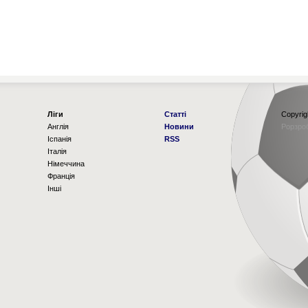
Ліги
Статті
Copyrig
Англія
Новини
Рорзро
Іспанія
RSS
Італія
Німеччина
Франція
Інші