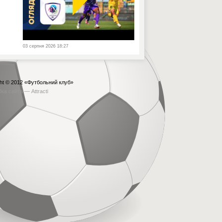
03 серпня 2026 18:27
ht © 2012
«Футбольний клуб»
бка сайта —
Attracti