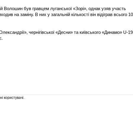
тій Волошин був гравцем луганської «Зорі», однак узяв участь
ходив на заміну. В них у загальній кількості він відіграв всього 1
ександрії», чернігівської «Десни» та київського «Динамо» U-19
є.
і користувачі.