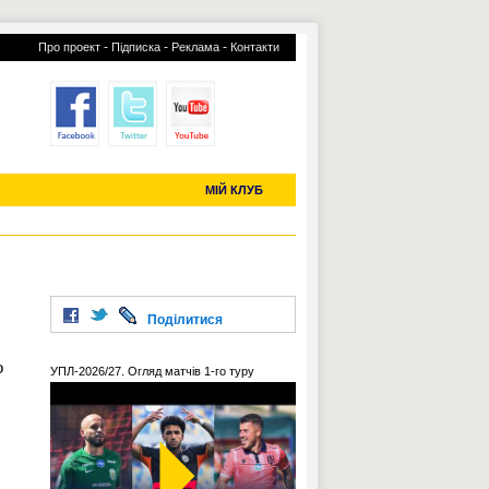
-
-
-
Про проект
Підписка
Реклама
Контакти
отий КЛУБ
УСІ ТРАНСФЕРИ
С-2019 (U-20)
ЧС-2022
МІЙ КЛУБ
Поділитися
о
УПЛ-2026/27. Огляд матчів 1-го туру