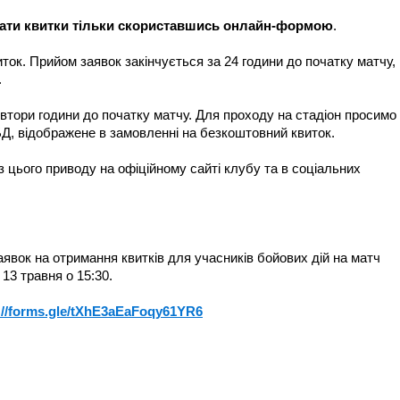
мати квитки тільки скориставшись онлайн-формою
.
ток. Прийом заявок закінчується за 24 години до початку матчу,
.
івтори години до початку матчу. Для проходу на стадіон просимо
БД, відображене в замовленні на безкоштовний квиток.
з цього приводу на офіційному сайті клубу та в соціальних
явок на отримання квитків для учасників бойових дій на матч
13 травня о 15:30.
://forms.gle/tXhE3aEaFoqy61YR6