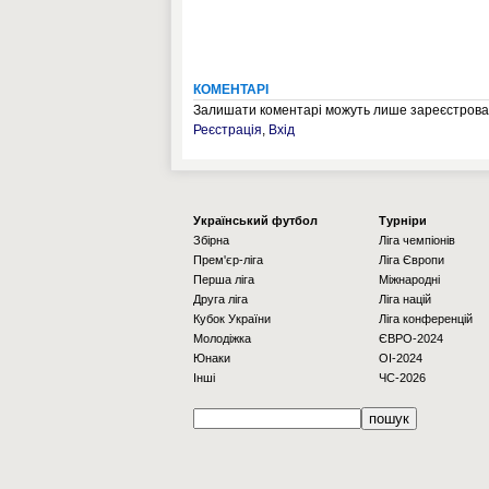
КОМЕНТАРІ
Залишати коментарі можуть лише зареєстрован
Реєстрація
,
Вхід
Українcький футбол
Турніри
Збірна
Ліга чемпіонів
Прем'єр-ліга
Ліга Європи
Перша ліга
Міжнародні
Друга ліга
Ліга націй
Кубок України
Ліга конференцій
Молодіжка
ЄВРО-2024
Юнаки
OI-2024
Інші
ЧС-2026