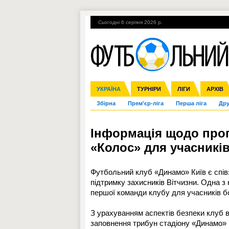
Сьогодні 6 серпня 2026 р.
Гарячі теми
УПЛ, 1-й тур
ВІЙНА
УКРАЇНА
Ліга чемпіонів
Англія
ЧС-2014
Іспанія
ЄВРО-2016
ТУРНІРИ
Ліга Європи
Італія
Росія
ЛІГИ
Німеччина
Міжнародні
Кубок ко
АРХІВ
Збірна
Прем'єр-ліга
Перша ліга
Дру
Інформація щодо прог
«Колос» для учасникі
Футбольний клуб «Динамо» Київ є спів
підтримку захисників Вітчизни. Одна з
першої команди клубу для учасників бо
З урахуванням аспектів безпеки клуб в
заповнення трибун стадіону «Динамо» 