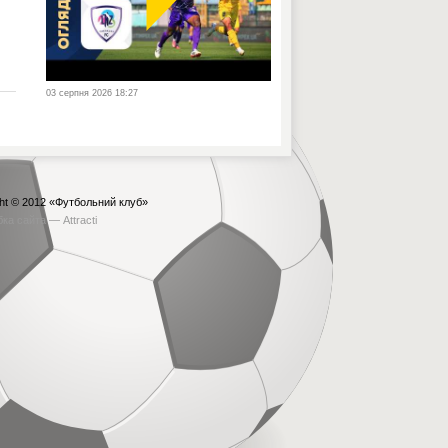
03 серпня 2026 18:27
ht © 2012
«Футбольний клуб»
бка сайта —
Attracti