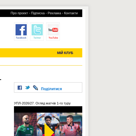
-
-
-
Про проект
Підписка
Реклама
Контакти
отий КЛУБ
УСІ ТРАНСФЕРИ
С-2019 (U-20)
ЧС-2022
МІЙ КЛУБ
–
Поділитися
УПЛ-2026/27. Огляд матчів 1-го туру