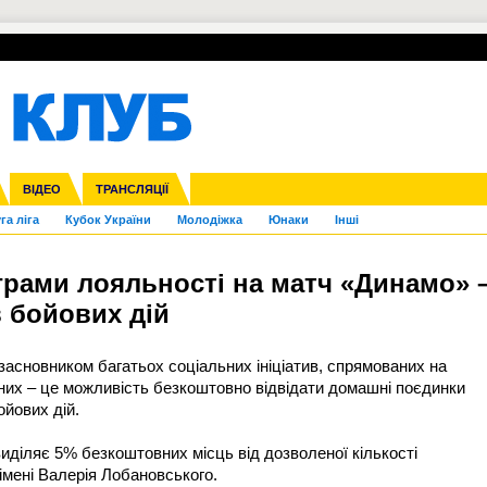
УПЛ-ПЕРЕХОДИ
СКРИЖАЛІ
ЄВРОКУБКИ
Зол
нфедерацій
Франція
ВІДЕО
Ліга націй
Інші
ЧЄ-2015 (U-21)
ТРАНСЛЯЦІЇ
Ліга конференцій
Копа Америка
ЄВРО-2024
ЧС-2018
OI-2024
ЄВРО-2020
ЧС-2026
Ч
га ліга
Кубок України
Молодіжка
Юнаки
Інші
рами лояльності на матч «Динамо» 
в бойових дій
засновником багатьох соціальних ініціатив, спрямованих на
 них – це можливість безкоштовно відвідати домашні поєдинки
йових дій.
иділяє 5% безкоштовних місць від дозволеної кількості
імені Валерія Лобановського.