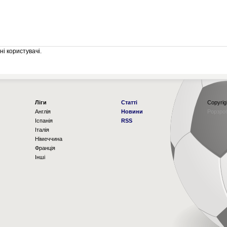
і користувачі.
Ліги
Статті
Copyrig
Англія
Новини
Рорзро
Іспанія
RSS
Італія
Німеччина
Франція
Інші