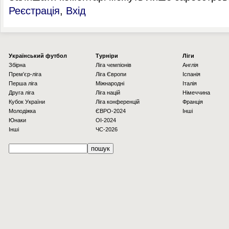
Реєстрація
,
Вхід
Українcький футбол
Турніри
Ліги
Збірна
Ліга чемпіонів
Англія
Прем'єр-ліга
Ліга Європи
Іспанія
Перша ліга
Міжнародні
Італія
Друга ліга
Ліга націй
Німеччина
Кубок України
Ліга конференцій
Франція
Молодіжка
ЄВРО-2024
Інші
Юнаки
OI-2024
Інші
ЧС-2026