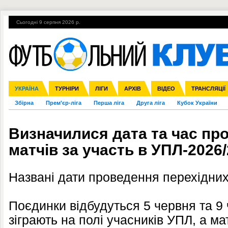
Сьогодні 9 серпня 2026 р.
Гарячі теми
УПЛ, 2-й тур
ВІЙНА
УПЛ-ПЕРЕХОДИ
УКРАЇНА
Ліга чемпіонів
Англія
ЧС-2014
Іспанія
ЄВРО-2016
ТУРНІРИ
Ліга Європи
Італія
Росія
ЛІГИ
Німеччина
Міжнародні
Кубок конфедерацій
АРХІВ
Франція
ВІДЕО
Ліга націй
Інші
ЧЄ-2015 (U-21
ТРАНСЛЯЦІЇ
Ліга конф
Збірна
Прем'єр-ліга
Перша ліга
Друга ліга
Кубок України
Визначилися дата та час пр
матчів за участь в УПЛ-2026
Названі дати проведення перехідних 
Поєдинки відбудуться 5 червня та 9 
зіграють на полі учасників УПЛ, а ма